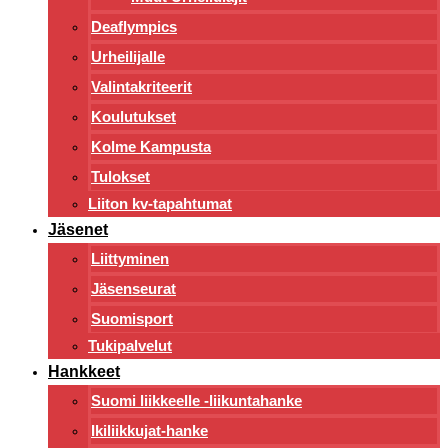
Deaflympics
Urheilijalle
Valintakriteerit
Koulutukset
Kolme Kampusta
Tulokset
Liiton kv-tapahtumat
Jäsenet
Liittyminen
Jäsenseurat
Suomisport
Tukipalvelut
Hankkeet
Suomi liikkeelle -liikuntahanke
Ikiliikkujat-hanke