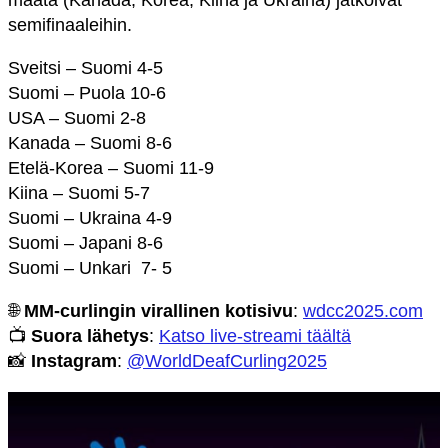
maata (Kanada, Korea, Kiina ja Ukraina) jatkoivat
semifinaaleihin.
Sveitsi – Suomi 4-5
Suomi – Puola 10-6
USA – Suomi 2-8
Kanada – Suomi 8-6
Etelä-Korea – Suomi 11-9
Kiina – Suomi 5-7
Suomi – Ukraina 4-9
Suomi – Japani 8-6
Suomi – Unkari 7- 5
🌐
MM-curlingin virallinen kotisivu
:
wdcc2025.com
📺
Suora lähetys
:
Katso live-streami täältä
📸
Instagram
:
@WorldDeafCurling2025