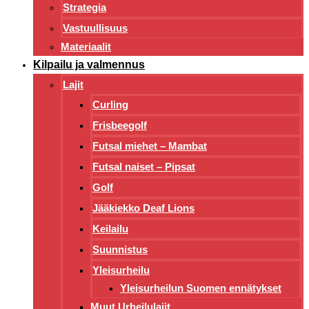
Strategia
Vastuullisuus
Materiaalit
Kilpailu ja valmennus
Lajit
Curling
Frisbeegolf
Futsal miehet – Mambat
Futsal naiset – Pipsat
Golf
Jääkiekko Deaf Lions
Keilailu
Suunnistus
Yleisurheilu
Yleisurheilun Suomen ennätykset
Muut Urheilulajit