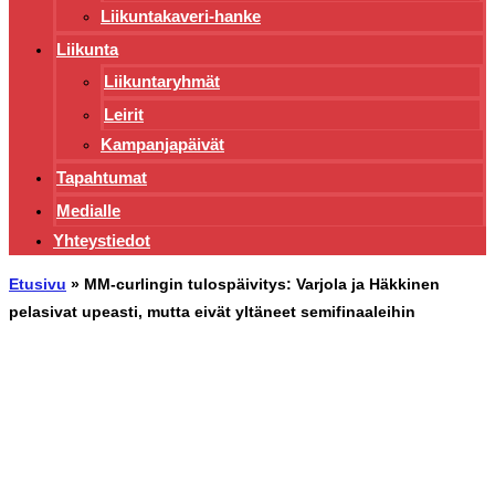
Liikuntakaveri-hanke
Liikunta
Liikuntaryhmät
Leirit
Kampanjapäivät
Tapahtumat
Medialle
Yhteystiedot
Etusivu
»
MM-curlingin tulospäivitys: Varjola ja Häkkinen
pelasivat upeasti, mutta eivät yltäneet semifinaaleihin