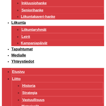
Inkluusiohanke
Seniorihanke
Liikuntakaveri-hanke
Liikunta
Liikuntaryhmät
Leirit
Kampanjapäivät
Tapahtumat
Medialle
Yhteystiedot
Etusivu
Liitto
Historia
Strategia
Vastuullisuus