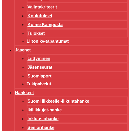
Valintakriteerit
Koulutukset
Kolme Kampusta
Tulokset
Liiton kv-tapahtumat
Jäsenet
Liittyminen
Jäsenseurat
Suomisport
Tukipalvelut
Hankkeet
Suomi liikkeelle -liikuntahanke
Ikiliikkujat-hanke
Inkluusiohanke
Seniorihanke