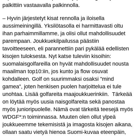
palkittiin vastaavalla palkinnolla.
– Hyvin järjestetyt kisat rennolla ja iloisella
aussimeiningillä. Yksilötasolla ei harmittavasti oltu
ihan parhaimmillamme, ja olisi ollut mahdollisuudet
parempaan. Joukkuekilpailussa päästiin
tavoitteeseen, eli parannettiin pari pykälää edellisten
kisojen tuloksesta. Nyt katse tuleviin kisoihin:
suomalaisgolfareilla on hyvät mahdollisuudet nousta
maailman top10:iin, jos kunto ja flow osuvat
kohdalleen. Golf on suurimmaksi osaksi ”mind
gamea”, joten henkisen puolen harjoittelua ei tule
unohtaa. Lisää golfareita maajoukkuerinkiin. Tärkeää
on löytää myös uusia naisgolfareita sekä panostaa
myös junioripuolelle. Nämä ovat tärkeitä teesejä myös
WDGF*:n toiminnassa. Muuten olen ollut ylpeä
joukkueemme tekemisistä ja imagosta kisojen aikana,
ollaan saatu vietyä hienoa Suomi-kuvaa eteenpäin,