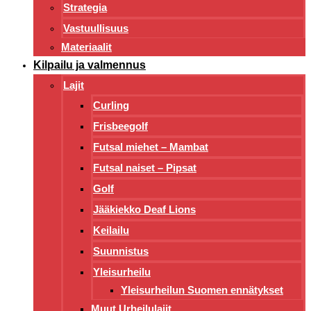
Strategia
Vastuullisuus
Materiaalit
Kilpailu ja valmennus
Lajit
Curling
Frisbeegolf
Futsal miehet – Mambat
Futsal naiset – Pipsat
Golf
Jääkiekko Deaf Lions
Keilailu
Suunnistus
Yleisurheilu
Yleisurheilun Suomen ennätykset
Muut Urheilulajit