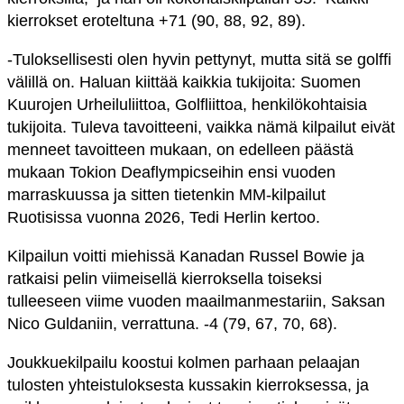
kierrokset eroteltuna +71 (90, 88, 92, 89).
-Tuloksellisesti olen hyvin pettynyt, mutta sitä se golffi
välillä on. Haluan kiittää kaikkia tukijoita: Suomen
Kuurojen Urheiluliittoa, Golfliittoa, henkilökohtaisia
tukijoita. Tuleva tavoitteeni, vaikka nämä kilpailut eivät
menneet tavoitteen mukaan, on edelleen päästä
mukaan Tokion Deaflympicseihin ensi vuoden
marraskuussa ja sitten tietenkin MM-kilpailut
Ruotisissa vuonna 2026, Tedi Herlin kertoo.
Kilpailun voitti miehissä Kanadan Russel Bowie ja
ratkaisi pelin viimeisellä kierroksella toiseksi
tulleeseen viime vuoden maailmanmestariin, Saksan
Nico Guldaniin, verrattuna. -4 (79, 67, 70, 68).
Joukkuekilpailu koostui kolmen parhaan pelaajan
tulosten yhteistuloksesta kussakin kierroksessa, ja