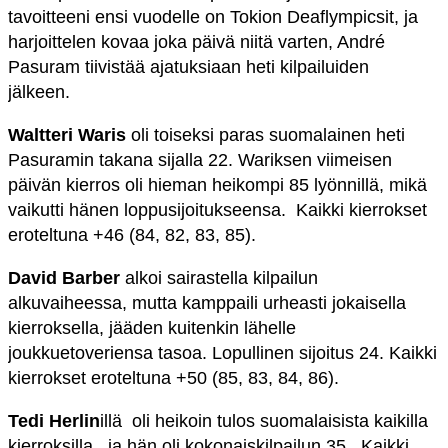
tavoitteeni ensi vuodelle on Tokion Deaflympicsit, ja
harjoittelen kovaa joka päivä niitä varten, André
Pasuram tiivistää ajatuksiaan heti kilpailuiden
jälkeen.
Waltteri Waris
oli toiseksi paras suomalainen heti
Pasuramin takana sijalla 22. Wariksen viimeisen
päivän kierros oli hieman heikompi 85 lyönnillä, mikä
vaikutti hänen loppusijoitukseensa. Kaikki kierrokset
eroteltuna +46 (84, 82, 83, 85).
David Barber
alkoi sairastella kilpailun
alkuvaiheessa, mutta kamppaili urheasti jokaisella
kierroksella, jääden kuitenkin lähelle
joukkuetoveriensa tasoa. Lopullinen sijoitus 24. Kaikki
kierrokset eroteltuna +50 (85, 83, 84, 86).
Tedi Herlin
illä oli heikoin tulos suomalaisista kaikilla
kierroksilla, ja hän oli kokonaiskilpailun 35. Kaikki