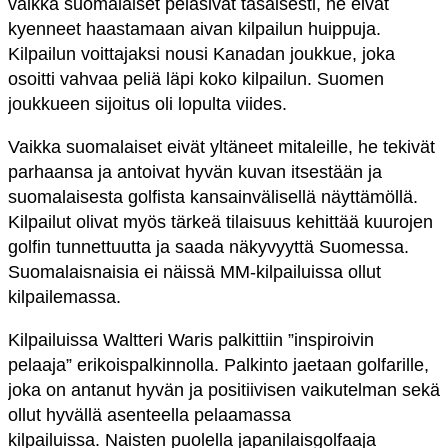
vaikka suomalaiset pelasivat tasaisesti, he eivät
kyenneet haastamaan aivan kilpailun huippuja.
Kilpailun voittajaksi nousi Kanadan joukkue, joka
osoitti vahvaa peliä läpi koko kilpailun. Suomen
joukkueen sijoitus oli lopulta viides.
Vaikka suomalaiset eivät yltäneet mitaleille, he tekivät
parhaansa ja antoivat hyvän kuvan itsestään ja
suomalaisesta golfista kansainvälisellä näyttämöllä.
Kilpailut olivat myös tärkeä tilaisuus kehittää kuurojen
golfin tunnettuutta ja saada näkyvyyttä Suomessa.
Suomalaisnaisia ei näissä MM-kilpailuissa ollut
kilpailemassa.
Kilpailuissa Waltteri Waris palkittiin ”inspiroivin
pelaaja” erikoispalkinnolla. Palkinto jaetaan golfarille,
joka on antanut hyvän ja positiivisen vaikutelman sekä
ollut hyvällä asenteella pelaamassa
kilpailuissa.
Naisten puolella japanilaisgolfaaja