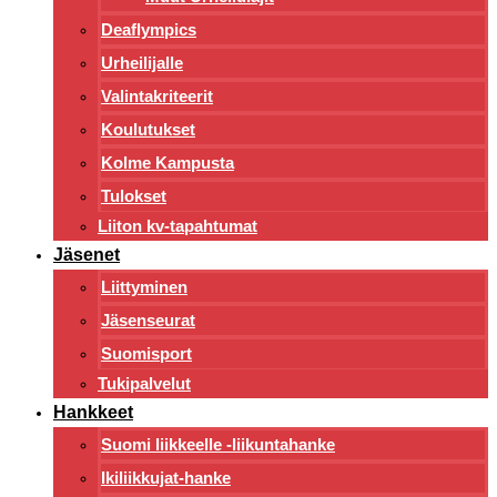
Deaflympics
Urheilijalle
Valintakriteerit
Koulutukset
Kolme Kampusta
Tulokset
Liiton kv-tapahtumat
Jäsenet
Liittyminen
Jäsenseurat
Suomisport
Tukipalvelut
Hankkeet
Suomi liikkeelle -liikuntahanke
Ikiliikkujat-hanke