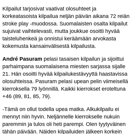
Kilpailut tarjosivat vaativat olosuhteet ja
korkeatasoista kilpailua neljän päivän aikana 72 reiän
stroke play -muodossa. Suomalaisten osalta kilpailut
sujuivat vaihtelevasti, mutta joukkue osoitti hyvää
taisteluhenkeä ja onnistui keräämään arvokasta
kokemusta kansainvälisestä kilpailusta.
André Pasuram
pelasi tasaisen kilpailun ja sijoittui
parhaimpana suomalaisena miesten sarjassa sijalle
21. Hän osoitti hyvää kilpailukestävyyttä haastavissa
olosuhteissa. Pasuram pelasi upean pelin viimeisellä
kierroksella 79 lyönnillä. Kaikki kierrokset eroteltuna
+46 (89, 81, 85, 79).
-Tämä on ollut todella upea matka. Alkukilpailu ei
mennyt niin hyvin. Neljännelle kierrokselle nukuin
paremmin ja tulos oli heti parempi. Olen tyytyväinen
tähän päivään. Näiden kilpailuiden jälkeen korkein