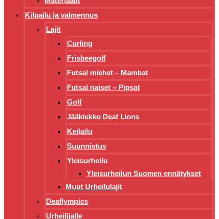
Materiaalit
Kilpailu ja valmennus
Lajit
Curling
Frisbeegolf
Futsal miehet – Mambat
Futsal naiset – Pipsat
Golf
Jääkiekko Deaf Lions
Keilailu
Suunnistus
Yleisurheilu
Yleisurheilun Suomen ennätykset
Muut Urheilulajit
Deaflympics
Urheilijalle