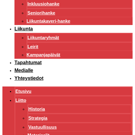
Inkluusiohanke
Seniorihanke
Liikuntakaveri-hanke
Liikunta
Liikuntaryhmät
Leirit
Kampanjapäivät
Tapahtumat
Medialle
Yhteystiedot
Etusivu
Liitto
Historia
Strategia
Vastuullisuus