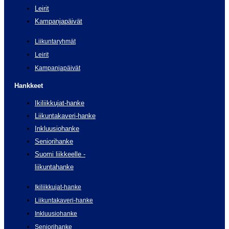
Leirit
Kampanjapäivät
Liikuntaryhmät
Leirit
Kampanjapäivät
Hankkeet
Ikiliikkujat-hanke
Liikuntakaveri-hanke
Inkluusiohanke
Seniorihanke
Suomi liikkeelle -
liikuntahanke
Ikiliikkujat-hanke
Liikuntakaveri-hanke
Inkluusiohanke
Seniorihanke