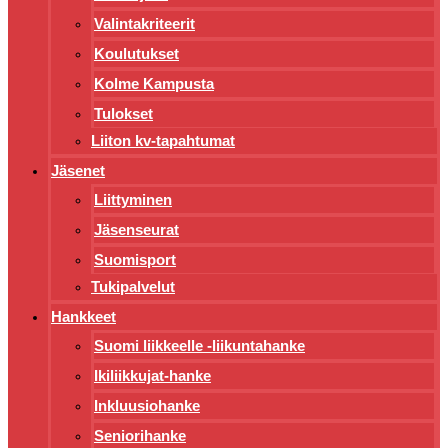
Valintakriteerit
Koulutukset
Kolme Kampusta
Tulokset
Liiton kv-tapahtumat
Jäsenet
Liittyminen
Jäsenseurat
Suomisport
Tukipalvelut
Hankkeet
Suomi liikkeelle -liikuntahanke
Ikiliikkujat-hanke
Inkluusiohanke
Seniorihanke