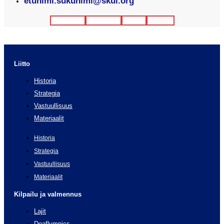
etunimi.sukunimi@skul.org
Facebook
Instagram
Twitter
Youtube
Liitto
Historia
Strategia
Vastuullisuus
Materiaalit
Historia
Strategia
Vastuullisuus
Materiaalit
Kilpailu ja valmennus
Lajit
Deaflympics