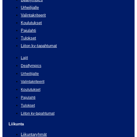
Urheilijalle
Valintakriteerit
Koulutukset
Pajulahti
Tulokset
Liiton kv-tapahtumat
Lajit
Deaflympics
Urheilijalle
Valintakriteerit
Koulutukset
Pajulahti
Tulokset
Liiton kv-tapahtumat
Liikunta
Liikuntaryhmät