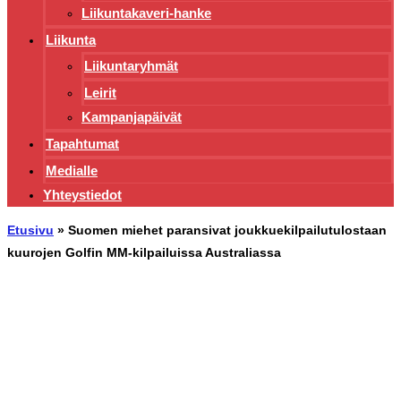
Liikuntakaveri-hanke
Liikunta
Liikuntaryhmät
Leirit
Kampanjapäivät
Tapahtumat
Medialle
Yhteystiedot
Etusivu
»
Suomen miehet paransivat joukkuekilpailutulostaan
kuurojen Golfin MM-kilpailuissa Australiassa