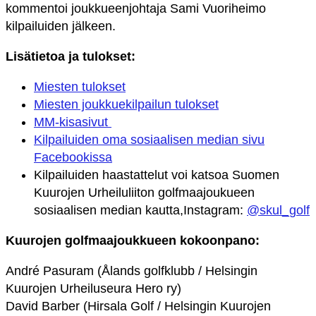
kommentoi joukkueenjohtaja Sami Vuoriheimo
kilpailuiden jälkeen.
Lisätietoa ja tulokset:
Miesten tulokset
Miesten joukkuekilpailun tulokset
MM-kisasivut
Kilpailuiden oma sosiaalisen median sivu
Facebookissa
Kilpailuiden haastattelut voi katsoa Suomen
Kuurojen Urheiluliiton golfmaajoukueen
sosiaalisen median kautta,Instagram:
@skul_golf
Kuurojen golfmaajoukkueen kokoonpano:
André Pasuram
(
Ålands golfklubb
/ Helsingin
Kuurojen Urheiluseura Hero ry)
David Barber
(
Hirsala Golf
/ Helsingin Kuurojen