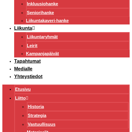
Inkluusiohanke
Seniorihanke
Liikuntakaveri-hanke
Liikunta
Liikuntaryhmät
Leirit
Kampanjapäivät
Tapahtumat
Medialle
Yhteystiedot
Etusivu
Liitto
Historia
Strategia
Vastuullisuus