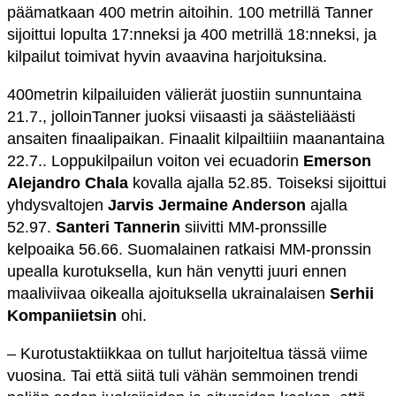
päämatkaan 400 metrin aitoihin. 100 metrillä Tanner
sijoittui lopulta 17:nneksi ja 400 metrillä 18:nneksi, ja
kilpailut toimivat hyvin avaavina harjoituksina.
400metrin kilpailuiden välierät juostiin sunnuntaina
21.7., jolloinTanner juoksi viisaasti ja säästeliäästi
ansaiten finaalipaikan. Finaalit kilpailtiiin maanantaina
22.7.. Loppukilpailun voiton vei ecuadorin
Emerson
Alejandro Chala
kovalla ajalla 52.85. Toiseksi sijoittui
yhdysvaltojen
Jarvis Jermaine Anderson
ajalla
52.97.
Santeri Tannerin
siivitti MM-pronssille
kelpoaika 56.66. Suomalainen ratkaisi MM-pronssin
upealla kurotuksella, kun hän venytti juuri ennen
maaliviivaa oikealla ajoituksella ukrainalaisen
Serhii
Kompaniietsin
ohi.
– Kurotustaktiikkaa on tullut harjoiteltua tässä viime
vuosina. Tai että siitä tuli vähän semmoinen trendi