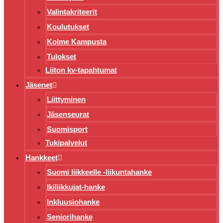
Valintakriteerit
Koulutukset
Kolme Kampusta
Tulokset
Liiton kv-tapahtumat
Jäsenet
Liittyminen
Jäsenseurat
Suomisport
Tukipalvelut
Hankkeet
Suomi liikkeelle -liikuntahanke
Ikiliikkujat-hanke
Inkluusiohanke
Seniorihanke