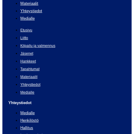
Materiaalit
Yhteystiedot
Medialle
Etusivu
Liitto
Kilpailu ja valmennus
Jäsenet
Hankkeet
Tapahtumat
Materiaalit
Yhteystiedot
Medialle
Yhteystiedot
Medialle
Henkilöstö
Hallitus