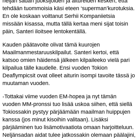
neljän sadan juoksijoiden ja aitureiden kesken, että
tehdään tuommoisia käsi eteen ‘superman’kurotuksia.
En ole koskaan voittanut Serhii Kompaniietsia
missään kisassa, mutta tällä kertaa meni sijat toisin
päin, Santeri iloitsee lentokentällä.
Kauden päätavoite olivat tämä kuurojen
Maailmanmestaruuskilpailut. Santeri kertoi, että
katsoo omien häidensä jälkeen kilpaileeko vielä pari
kilpailua tälle kaudelle. Ensi vuoden Tokion
Deaflympicsit ovat olleet aiturin isompi tavoite tässä jo
muutaman vuoden.
-Tottakai viime vuoden EM-hopea ja nyt tämän
vuoden MM-pronssi tuo lisää uskoa siihen, että siellä
Tokiossakin pystyy pärjäämään maailman huippujen
kanssa (jos minut kisoihin valitaan). Lisäksi
pärjääminen tuo lisämotivaatiota omaan harjoitteluun.
Neljänsadan aidat tulee jatkossakin olemaan päälajini,