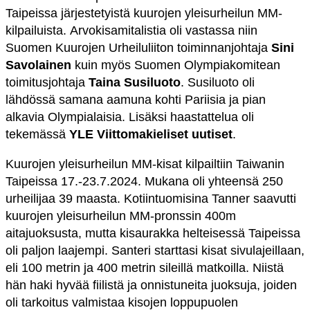
Taipeissa järjestetyistä kuurojen yleisurheilun MM-
kilpailuista.
Arvokisamitalistia oli vastassa niin
Suomen Kuurojen Urheiluliiton toiminnanjohtaja
Sini
Savolainen
kuin myös Suomen Olympiakomitean
toimitusjohtaja
Taina Susiluoto
. Susiluoto oli
lähdössä samana aamuna kohti Pariisia ja pian
alkavia Olympialaisia. Lisäksi haastattelua oli
tekemässä
YLE Viittomakieliset uutiset
.
Kuurojen yleisurheilun MM-kisat kilpailtiin Taiwanin
Taipeissa 17.-23.7.2024. Mukana oli yhteensä 250
urheilijaa 39 maasta. Kotiintuomisina Tanner saavutti
kuurojen yleisurheilun MM-pronssin 400m
aitajuoksusta, mutta kisaurakka helteisessä Taipeissa
oli paljon laajempi. Santeri starttasi kisat sivulajeillaan,
eli 100 metrin ja 400 metrin sileillä matkoilla. Niistä
hän haki hyvää fiilistä ja onnistuneita juoksuja, joiden
oli tarkoitus valmistaa kisojen loppupuolen