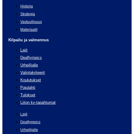
Historia
Strategia
Vastuullisuus
Materiaalit
Kilpailu ja valmennus
Lajit
Deaflympics
Urheilijalle
Valintakriteerit
Koulutukset
Pajulahti
Tulokset
Liiton kv-tapahtumat
Lajit
Deaflympics
Urheilijalle