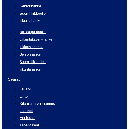
Seniorihanke
Suomi liikkeelle -
liikuntahanke
Ikiliikkujat-hanke
Liikuntakaveri-hanke
Inkluusiohanke
Seniorihanke
Suomi liikkeelle -
liikuntahanke
Seurat
Etusivu
Liitto
Kilpailu ja valmennus
Jäsenet
Hankkeet
Tapahtumat