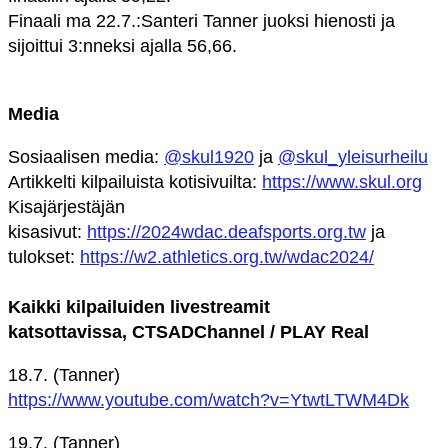
Finaali ma 22.7.:Santeri Tanner juoksi hienosti ja
sijoittui 3:nneksi ajalla 56,66.
Media
Sosiaalisen media:
@skul1920
ja
@skul_yleisurheilu
Artikkelti kilpailuista kotisivuilta:
https://www.skul.org
Kisajärjestäjän
kisasivut:
https://2024wdac.deafsports.org.tw
ja
tulokset:
https://w2.athletics.org.tw/wdac2024/
Kaikki kilpailuiden livestreamit
katsottavissa,
CTSADChannel / PLAY Real
18.7. (Tanner)
https://www.youtube.com/watch?v=YtwtLTWM4Dk
19.7. (Tanner)