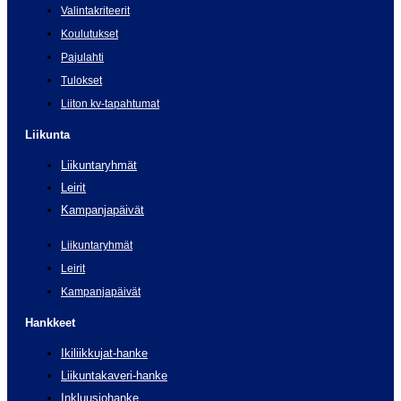
Valintakriteerit
Koulutukset
Pajulahti
Tulokset
Liiton kv-tapahtumat
Liikunta
Liikuntaryhmät
Leirit
Kampanjapäivät
Liikuntaryhmät
Leirit
Kampanjapäivät
Hankkeet
Ikiliikkujat-hanke
Liikuntakaveri-hanke
Inkluusiohanke