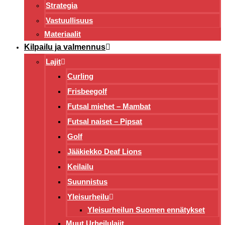
Strategia
Vastuullisuus
Materiaalit
Kilpailu ja valmennus
Lajit
Curling
Frisbeegolf
Futsal miehet – Mambat
Futsal naiset – Pipsat
Golf
Jääkiekko Deaf Lions
Keilailu
Suunnistus
Yleisurheilu
Yleisurheilun Suomen ennätykset
Muut Urheilulajit