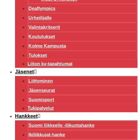
Deaflympics
Urheilijalle
Valintakriteerit
Koulutukset
Kolme Kampusta
Tulokset
Liiton kv-tapahtumat
Jäsenet
Liittyminen
Jäsenseurat
Suomisport
Tukipalvelut
Hankkeet
Suomi liikkeelle -liikuntahanke
Ikiliikkujat-hanke