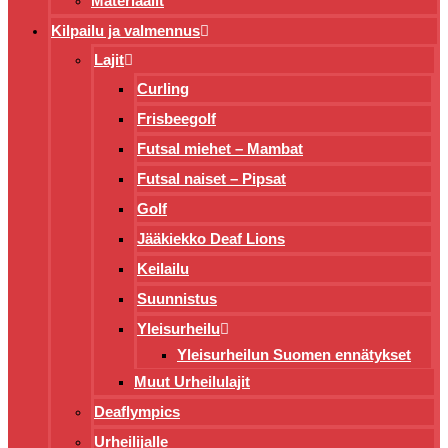
Materiaalit
Kilpailu ja valmennus
Lajit
Curling
Frisbeegolf
Futsal miehet – Mambat
Futsal naiset – Pipsat
Golf
Jääkiekko Deaf Lions
Keilailu
Suunnistus
Yleisurheilu
Yleisurheilun Suomen ennätykset
Muut Urheilulajit
Deaflympics
Urheilijalle