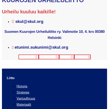
Urheilu kuuluu kaikille!
skul@skul.org
Suomen Kuurojen Urheiluliitto ry. Valimotie 10, 4. krs 00380
Helsinki
etunimi.sukunimi@skul.org
Facebook
Instagram
Twitter
Youtube
Liitto
Historia
Strategia
Vastuullisuus
Materiaalit