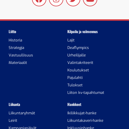
Liitto
Kilpailu ja valmennus
Historia
Lajit
Strategia
Deaflympics
Vastuullisuus
Urheilijalle
Materiaalit
Valintakriteerit
Koulutukset
Pajulahti
Tulokset
Liiton kv-tapahtumat
Liikunta
Hankkeet
Liikuntaryhmät
Ikiliikkujat-hanke
Leirit
Liikuntakaveri-hanke
Kampanjapäivät
Inkluusiohanke