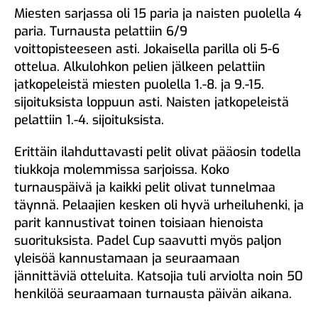
Miesten sarjassa oli 15 paria ja naisten puolella 4
paria. Turnausta pelattiin 6/9
voittopisteeseen asti. Jokaisella parilla oli 5-6
ottelua. Alkulohkon pelien jälkeen pelattiin
jatkopeleistä miesten puolella 1.-8. ja 9.-15.
sijoituksista loppuun asti. Naisten jatkopeleistä
pelattiin 1.-4. sijoituksista.
Erittäin ilahduttavasti pelit olivat pääosin todella
tiukkoja molemmissa sarjoissa. Koko
turnauspäivä ja kaikki pelit olivat tunnelmaa
täynnä. Pelaajien kesken oli hyvä urheiluhenki, ja
parit kannustivat toinen toisiaan hienoista
suorituksista. Padel Cup saavutti myös paljon
yleisöä kannustamaan ja seuraamaan
jännittäviä otteluita. Katsojia tuli arviolta noin 50
henkilöä seuraamaan turnausta päivän aikana.