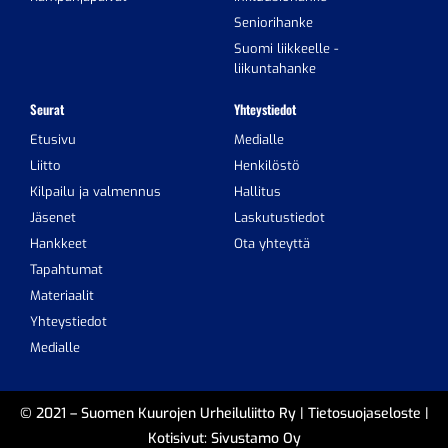
Seniorihanke
Suomi liikkeelle -
liikuntahanke
Seurat
Yhteystiedot
Etusivu
Medialle
Liitto
Henkilöstö
Kilpailu ja valmennus
Hallitus
Jäsenet
Laskutustiedot
Hankkeet
Ota yhteyttä
Tapahtumat
Materiaalit
Yhteystiedot
Medialle
© 2021 – Suomen Kuurojen Urheiluliitto Ry |
Tietosuojaseloste
|
Kotisivut:
Sivustamo Oy