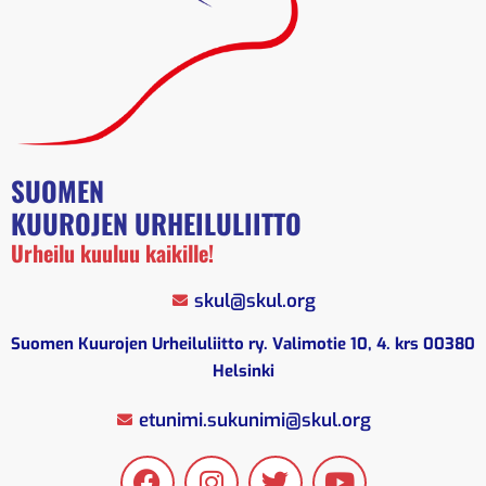
SUOMEN
KUUROJEN URHEILULIITTO
Urheilu kuuluu kaikille!
skul@skul.org
Suomen Kuurojen Urheiluliitto ry. Valimotie 10, 4. krs 00380
Helsinki
etunimi.sukunimi@skul.org