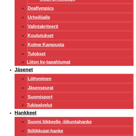
Deaflympics
Urheilijalle
Valintakriteerit
Koulutukset
Kolme Kampusta
Tulokset
Liiton kv-tapahtumat
Jäsenet
Liittyminen
Jäsenseurat
Suomisport
Tukipalvelut
Hankkeet
Suomi liikkeelle -liikuntahanke
Ikiliikkujat-hanke