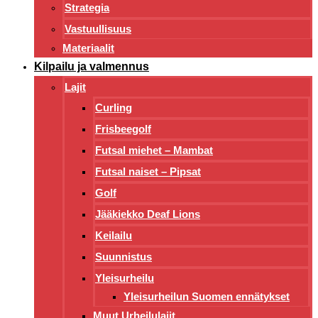
Strategia
Vastuullisuus
Materiaalit
Kilpailu ja valmennus
Lajit
Curling
Frisbeegolf
Futsal miehet – Mambat
Futsal naiset – Pipsat
Golf
Jääkiekko Deaf Lions
Keilailu
Suunnistus
Yleisurheilu
Yleisurheilun Suomen ennätykset
Muut Urheilulajit