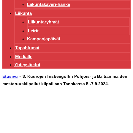
Liikuntakaveri-hanke
Liikunta
Liikuntaryhmät
Leirit
Kampanjapäivät
Tapahtumat
Medialle
Yhteystiedot
Etusivu
»
3. Kuurojen frisbeegolfin Pohjois- ja Baltian maiden
mestaruuskilpailut kilpaillaan Tanskassa 5.-7.9.2024.