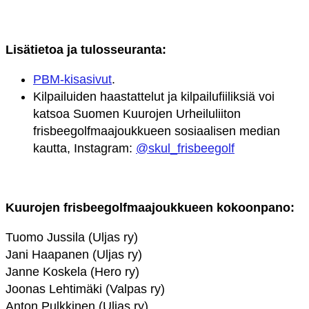
Lisätietoa ja tulosseuranta:
PBM-kisasivut
.
Kilpailuiden haastattelut ja kilpailufiiliksiä voi
katsoa Suomen Kuurojen Urheiluliiton
frisbeegolfmaajoukkueen sosiaalisen median
kautta, Instagram:
@skul_frisbeegolf
Kuurojen frisbeegolfmaajoukkueen kokoonpano:
Tuomo Jussila (Uljas ry)
Jani Haapanen (Uljas ry)
Janne Koskela (Hero ry)
Joonas Lehtimäki (Valpas ry)
Anton Pulkkinen (Uljas ry)