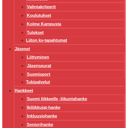
Valintakriteerit
Koulutukset
Kolme Kampusta
Tulokset
Liiton kv-tapahtumat
Jäsenet
Liittyminen
Jäsenseurat
Suomisport
Tukipalvelut
Hankkeet
Suomi liikkeelle -liikuntahanke
Ikiliikkujat-hanke
Inkluusiohanke
Seniorihanke