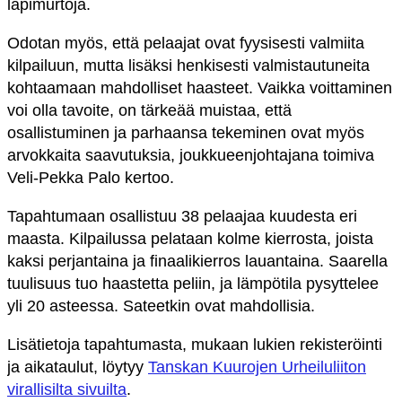
läpimurtoja.
Odotan myös, että pelaajat ovat fyysisesti valmiita
kilpailuun, mutta lisäksi henkisesti valmistautuneita
kohtaamaan mahdolliset haasteet. Vaikka voittaminen
voi olla tavoite, on tärkeää muistaa, että
osallistuminen ja parhaansa tekeminen ovat myös
arvokkaita saavutuksia, joukkueenjohtajana toimiva
Veli-Pekka Palo kertoo.
Tapahtumaan osallistuu 38 pelaajaa kuudesta eri
maasta. Kilpailussa pelataan kolme kierrosta, joista
kaksi perjantaina ja finaalikierros lauantaina.
Saarella
tuulisuus tuo haastetta peliin, ja lämpötila pysyttelee
yli 20 asteessa. Sateetkin ovat mahdollisia.
Lisätietoja tapahtumasta, mukaan lukien rekisteröinti
ja aikataulut, löytyy
Tanskan Kuurojen Urheiluliiton
virallisilta sivuilta
​.