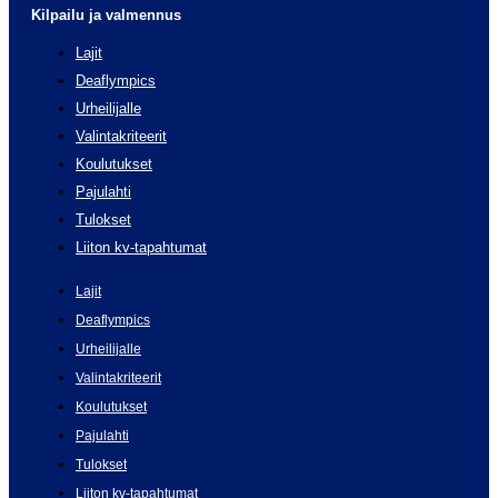
Kilpailu ja valmennus
Lajit
Deaflympics
Urheilijalle
Valintakriteerit
Koulutukset
Pajulahti
Tulokset
Liiton kv-tapahtumat
Lajit
Deaflympics
Urheilijalle
Valintakriteerit
Koulutukset
Pajulahti
Tulokset
Liiton kv-tapahtumat