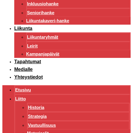
Inkluusiohanke
Seniorihanke
Liikuntakaveri-hanke
Liikunta
Liikuntaryhmät
Leirit
Kampanjapäivät
Tapahtumat
Medialle
Yhteystiedot
Etusivu
Liitto
Historia
Strategia
Vastuullisuus