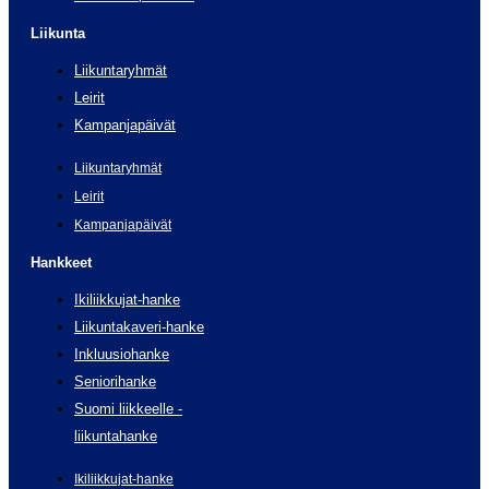
Liikunta
Liikuntaryhmät
Leirit
Kampanjapäivät
Liikuntaryhmät
Leirit
Kampanjapäivät
Hankkeet
Ikiliikkujat-hanke
Liikuntakaveri-hanke
Inkluusiohanke
Seniorihanke
Suomi liikkeelle -
liikuntahanke
Ikiliikkujat-hanke