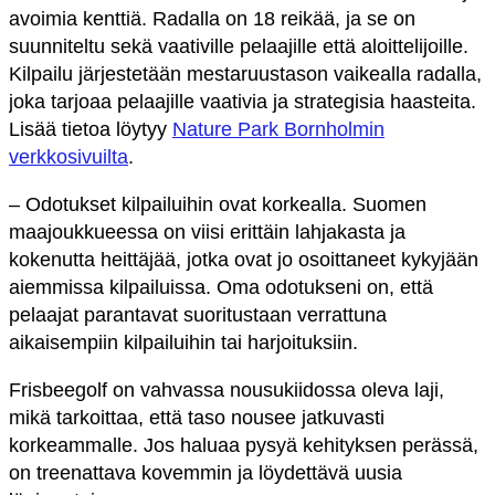
avoimia kenttiä. Radalla on 18 reikää, ja se on
suunniteltu sekä vaativille pelaajille että aloittelijoille.
Kilpailu järjestetään mestaruustason vaikealla radalla,
joka tarjoaa pelaajille vaativia ja strategisia haasteita.
Lisää tietoa löytyy
Nature Park Bornholmin
verkkosivuilta
.
–
Odotukset kilpailuihin ovat korkealla. Suomen
maajoukkueessa on viisi erittäin lahjakasta ja
kokenutta heittäjää, jotka ovat jo osoittaneet kykyjään
aiemmissa kilpailuissa. Oma odotukseni on, että
pelaajat parantavat suoritustaan verrattuna
aikaisempiin kilpailuihin tai harjoituksiin.
Frisbeegolf on vahvassa nousukiidossa oleva laji,
mikä tarkoittaa, että taso nousee jatkuvasti
korkeammalle. Jos haluaa pysyä kehityksen perässä,
on treenattava kovemmin ja löydettävä uusia