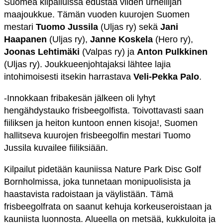
Suomea kilpailuissa edustaa viiden urheilijan
maajoukkue. Tämän vuoden kuurojen Suomen
mestari
Tuomo Jussila
(Uljas ry) sekä
Jani
Haapanen
(Uljas ry),
Janne Koskela
(Hero ry),
Joonas Lehtimäki
(Valpas ry) ja
Anton Pulkkinen
(Uljas ry). Joukkueenjohtajaksi lähtee lajia
intohimoisesti itsekin harrastava
Veli-Pekka Palo
.
-Innokkaan fribakesän jälkeen oli lyhyt
hengähdystauko frisbeegolfista. Toivottavasti saan
fiiliksen ja heiton kuntoon ennen kisoja!
,
Suomen
hallitseva kuurojen frisbeegolfin mestari Tuomo
Jussila kuvailee fiiliksiään.
Kilpailut pidetään kauniissa Nature Park Disc Golf
Bornholmissa, joka tunnetaan monipuolisista ja
haastavista radoistaan ja väylistään. Tämä
frisbeegolfrata on saanut kehuja korkeuseroistaan ja
kauniista luonnosta. Alueella on metsää, kukkuloita ja