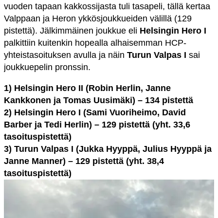
vuoden tapaan kakkossijasta tuli tasapeli, tällä kertaa
Valppaan ja Heron ykkösjoukkueiden välillä (129
pistettä). Jälkimmäinen joukkue eli
Helsingin Hero I
palkittiin kuitenkin hopealla alhaisemman HCP-
yhteistasoituksen avulla ja näin
Turun Valpas I
sai
joukkuepelin pronssin.
1) Helsingin Hero II (Robin Herlin, Janne
Kankkonen ja Tomas Uusimäki) – 134 pistettä
2) Helsingin Hero I (Sami Vuoriheimo, David
Barber ja Tedi Herlin) – 129 pistettä (yht. 33,6
tasoituspistettä)
3) Turun Valpas I (Jukka Hyyppä, Julius Hyyppä ja
Janne Manner) – 129 pistettä (yht. 38,4
tasoituspistettä)