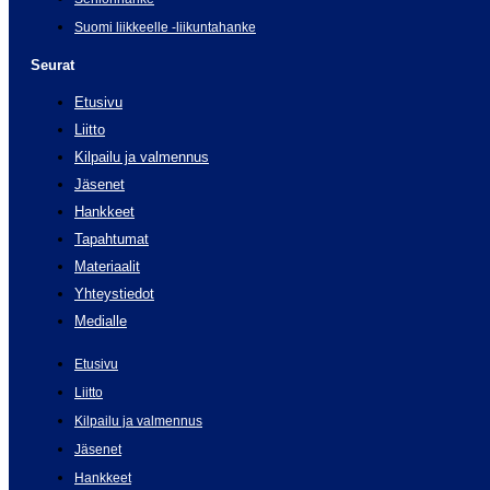
Suomi liikkeelle -liikuntahanke
Seurat
Etusivu
Liitto
Kilpailu ja valmennus
Jäsenet
Hankkeet
Tapahtumat
Materiaalit
Yhteystiedot
Medialle
Etusivu
Liitto
Kilpailu ja valmennus
Jäsenet
Hankkeet