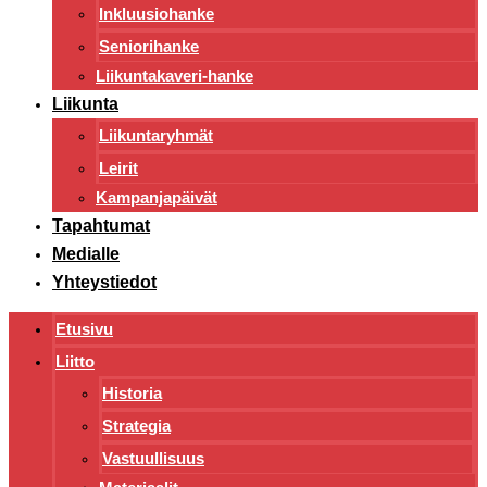
Inkluusiohanke
Seniorihanke
Liikuntakaveri-hanke
Liikunta
Liikuntaryhmät
Leirit
Kampanjapäivät
Tapahtumat
Medialle
Yhteystiedot
Etusivu
Liitto
Historia
Strategia
Vastuullisuus