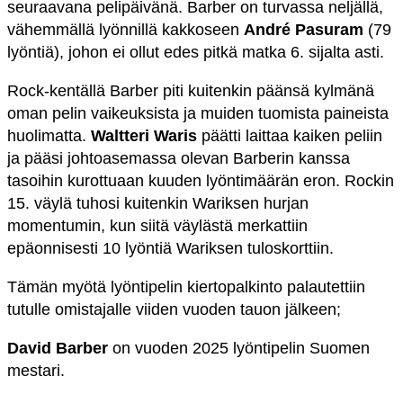
seuraavana pelipäivänä. Barber on turvassa neljällä,
vähemmällä lyönnillä kakkoseen
André Pasuram
(79
lyöntiä), johon ei ollut edes pitkä matka 6. sijalta asti.
Rock-kentällä Barber piti kuitenkin päänsä kylmänä
oman pelin vaikeuksista ja muiden tuomista paineista
huolimatta.
Waltteri Waris
päätti laittaa kaiken peliin
ja pääsi johtoasemassa olevan Barberin kanssa
tasoihin kurottuaan kuuden lyöntimäärän eron. Rockin
15. väylä tuhosi kuitenkin Wariksen hurjan
momentumin, kun siitä väylästä merkattiin
epäonnisesti 10 lyöntiä Wariksen tuloskorttiin.
Tämän myötä lyöntipelin kiertopalkinto palautettiin
tutulle omistajalle viiden vuoden tauon jälkeen;
David Barber
on vuoden 2025 lyöntipelin Suomen
mestari.