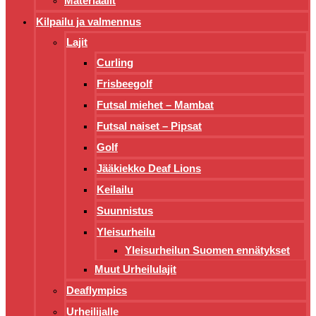
Materiaalit
Kilpailu ja valmennus
Lajit
Curling
Frisbeegolf
Futsal miehet – Mambat
Futsal naiset – Pipsat
Golf
Jääkiekko Deaf Lions
Keilailu
Suunnistus
Yleisurheilu
Yleisurheilun Suomen ennätykset
Muut Urheilulajit
Deaflympics
Urheilijalle