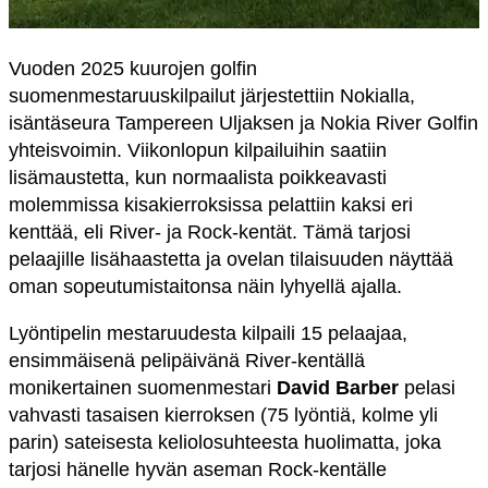
Vuoden 2025 kuurojen golfin
suomenmestaruuskilpailut järjestettiin Nokialla,
isäntäseura Tampereen Uljaksen ja Nokia River Golfin
yhteisvoimin. Viikonlopun kilpailuihin saatiin
lisämaustetta, kun normaalista poikkeavasti
molemmissa kisakierroksissa pelattiin kaksi eri
kenttää, eli River- ja Rock-kentät. Tämä tarjosi
pelaajille lisähaastetta ja ovelan tilaisuuden näyttää
oman sopeutumistaitonsa näin lyhyellä ajalla.
Lyöntipelin mestaruudesta kilpaili 15 pelaajaa,
ensimmäisenä pelipäivänä River-kentällä
monikertainen suomenmestari
David Barber
pelasi
vahvasti tasaisen kierroksen (75 lyöntiä, kolme yli
parin) sateisesta keliolosuhteesta huolimatta, joka
tarjosi hänelle hyvän aseman Rock-kentälle