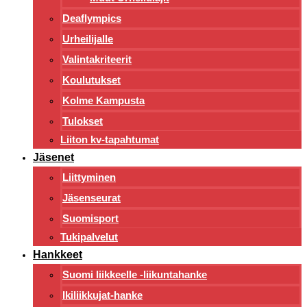
Deaflympics
Urheilijalle
Valintakriteerit
Koulutukset
Kolme Kampusta
Tulokset
Liiton kv-tapahtumat
Jäsenet
Liittyminen
Jäsenseurat
Suomisport
Tukipalvelut
Hankkeet
Suomi liikkeelle -liikuntahanke
Ikiliikkujat-hanke