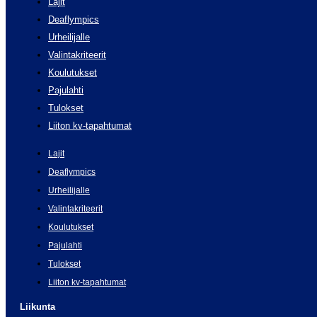
Lajit
Deaflympics
Urheilijalle
Valintakriteerit
Koulutukset
Pajulahti
Tulokset
Liiton kv-tapahtumat
Lajit
Deaflympics
Urheilijalle
Valintakriteerit
Koulutukset
Pajulahti
Tulokset
Liiton kv-tapahtumat
Liikunta