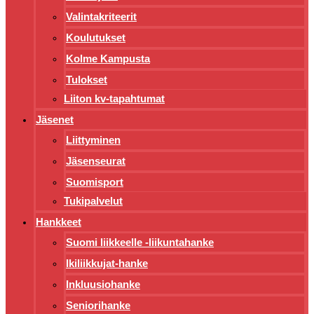
Valintakriteerit
Koulutukset
Kolme Kampusta
Tulokset
Liiton kv-tapahtumat
Jäsenet
Liittyminen
Jäsenseurat
Suomisport
Tukipalvelut
Hankkeet
Suomi liikkeelle -liikuntahanke
Ikiliikkujat-hanke
Inkluusiohanke
Seniorihanke