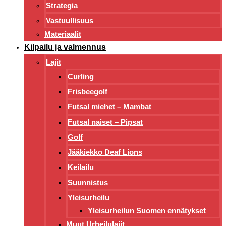
Strategia
Vastuullisuus
Materiaalit
Kilpailu ja valmennus
Lajit
Curling
Frisbeegolf
Futsal miehet – Mambat
Futsal naiset – Pipsat
Golf
Jääkiekko Deaf Lions
Keilailu
Suunnistus
Yleisurheilu
Yleisurheilun Suomen ennätykset
Muut Urheilulajit