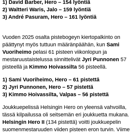
1) David Barber, Hero – 154 lyöntiä
2)
Waltteri Waris, Jalo – 159 lyöntiä
3) André Pasuram, Hero – 161 lyöntiä
Vuoden 2025 osalta pistebogeyn kiertopalkinto on
päättynyt myös tuttuun määränpäähän, kun
Sami
Vuoriheimo
pelasi 61 pisteen viikonlopun ja
mestaruustaistelussa sinnittelivät
Jyri Punnonen
57
pisteellä ja
Kimmo Hoivassilta
56 pisteellä.
1) Sami Vuoriheimo, Hero – 61 pistettä
2) Jyri Punnonen, Hero – 57 pistettä
3) Kimmo Hoivassilta, Valpas – 56 pistettä
Joukkuepelissä Helsingin Hero on yleensä vahvoilla,
tässä kilpailussa oli seitsemän eri joukkuetta mukana.
Helsingin Hero II
(134 pistettä) voitti joukkuepelin
suomenmestaruuden viiden pisteen eron turvin. Viime