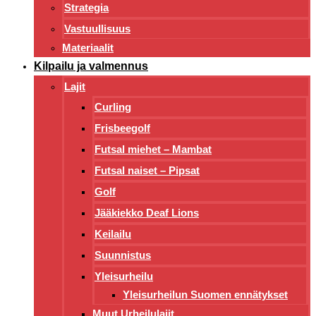
Strategia
Vastuullisuus
Materiaalit
Kilpailu ja valmennus
Lajit
Curling
Frisbeegolf
Futsal miehet – Mambat
Futsal naiset – Pipsat
Golf
Jääkiekko Deaf Lions
Keilailu
Suunnistus
Yleisurheilu
Yleisurheilun Suomen ennätykset
Muut Urheilulajit