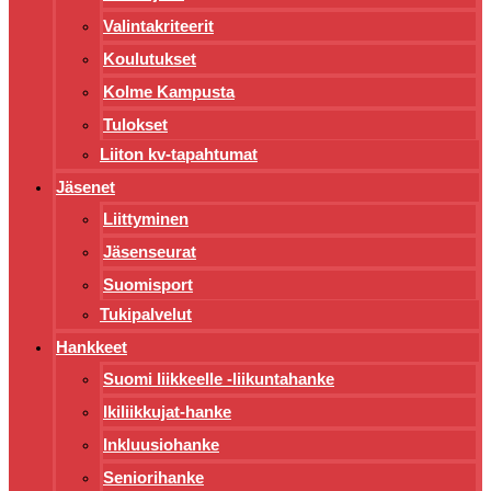
Valintakriteerit
Koulutukset
Kolme Kampusta
Tulokset
Liiton kv-tapahtumat
Jäsenet
Liittyminen
Jäsenseurat
Suomisport
Tukipalvelut
Hankkeet
Suomi liikkeelle -liikuntahanke
Ikiliikkujat-hanke
Inkluusiohanke
Seniorihanke