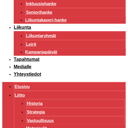
Inkluusiohanke
Seniorihanke
Liikuntakaveri-hanke
Liikunta
Liikuntaryhmät
Leirit
Kampanjapäivät
Tapahtumat
Medialle
Yhteystiedot
Etusivu
Liitto
Historia
Strategia
Vastuullisuus