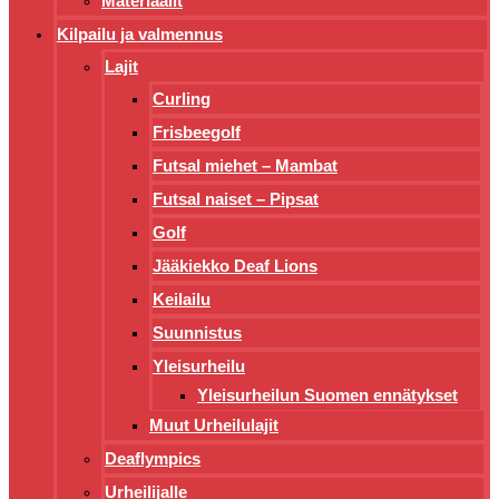
Materiaalit
Kilpailu ja valmennus
Lajit
Curling
Frisbeegolf
Futsal miehet – Mambat
Futsal naiset – Pipsat
Golf
Jääkiekko Deaf Lions
Keilailu
Suunnistus
Yleisurheilu
Yleisurheilun Suomen ennätykset
Muut Urheilulajit
Deaflympics
Urheilijalle