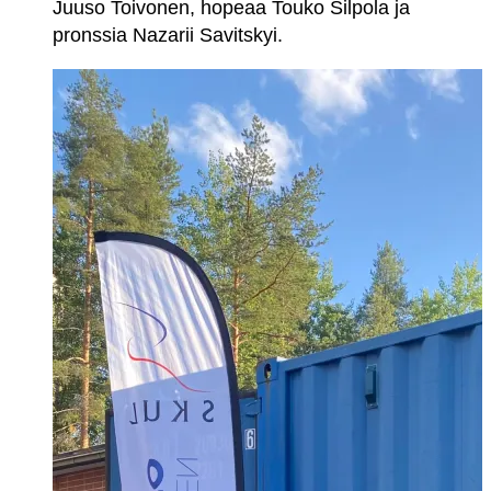
Juuso Toivonen, hopeaa Touko Silpola ja
pronssia Nazarii Savitskyi.