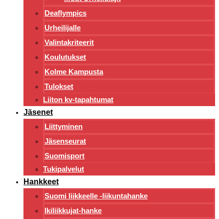
Deaflympics
Urheilijalle
Valintakriteerit
Koulutukset
Kolme Kampusta
Tulokset
Liiton kv-tapahtumat
Jäsenet
Liittyminen
Jäsenseurat
Suomisport
Tukipalvelut
Hankkeet
Suomi liikkeelle -liikuntahanke
Ikiliikkujat-hanke