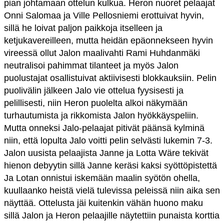
pian johtamaan ottelun kulkua. Heron nuoret pelaajat
Onni Salomaa ja Ville Pellosniemi erottuivat hyvin,
sillä he loivat paljon paikkoja itselleen ja
ketjukavereilleen, mutta heidän epäonnekseen hyvin
vireessä ollut Jalon maalivahti Rami Huhdanmäki
neutralisoi pahimmat tilanteet ja myös Jalon
puolustajat osallistuivat aktiivisesti blokkauksiin. Pelin
puolivälin jälkeen Jalo vie ottelua fyysisesti ja
pelillisesti, niin Heron puolelta alkoi näkymään
turhautumista ja rikkomista Jalon hyökkäyspeliin.
Mutta onneksi Jalo-pelaajat pitivät päänsä kylminä
niin, että lopulta Jalo voitti pelin selvästi lukemin 7-3.
Jalon uusista pelaajista Janne ja Lotta Wäre tekivät
hienon debyytin sillä Janne keräsi kaksi syöttöpistettä
Ja Lotan onnistui iskemään maalin syötön ohella,
kuullaanko heistä vielä tulevissa peleissä niin aika sen
näyttää. Ottelusta jäi kuitenkin vähän huono maku
sillä Jalon ja Heron pelaajille näytettiin punaista korttia