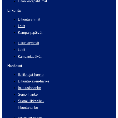
Liiton kv-tapahtumat
Liikunta
Liikuntaryhmät
Leirit
Kampanjapäivät
Liikuntaryhmät
Leirit
Kampanjapäivät
Hankkeet
Ikiliikkujat-hanke
Liikuntakaveri-hanke
Inkluusiohanke
Seniorihanke
Suomi liikkeelle -
liikuntahanke