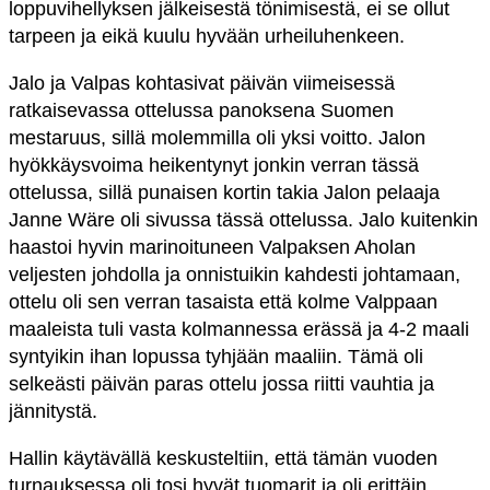
loppuvihellyksen jälkeisestä tönimisestä, ei se ollut
tarpeen ja eikä kuulu hyvään urheiluhenkeen.
Jalo ja Valpas kohtasivat päivän viimeisessä
ratkaisevassa ottelussa panoksena Suomen
mestaruus, sillä molemmilla oli yksi voitto. Jalon
hyökkäysvoima heikentynyt jonkin verran tässä
ottelussa, sillä punaisen kortin takia Jalon pelaaja
Janne Wäre oli sivussa tässä ottelussa. Jalo kuitenkin
haastoi hyvin marinoituneen Valpaksen Aholan
veljesten johdolla ja onnistuikin kahdesti johtamaan,
ottelu oli sen verran tasaista että kolme Valppaan
maaleista tuli vasta kolmannessa erässä ja 4-2 maali
syntyikin ihan lopussa tyhjään maaliin. Tämä oli
selkeästi päivän paras ottelu jossa riitti vauhtia ja
jännitystä.
Hallin käytävällä keskusteltiin, että tämän vuoden
turnauksessa oli tosi hyvät tuomarit ja oli erittäin