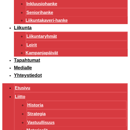
Inkluusiohanke
Seniorihanke
Liikuntakaveri-hanke
Liikunta
Liikuntaryhmät
Leirit
Kampanjapäivät
Tapahtumat
Medialle
Yhteystiedot
Etusivu
Liitto
Historia
Strategia
Vastuullisuus