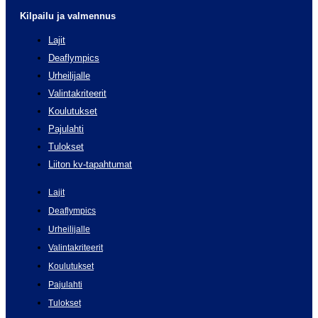
Kilpailu ja valmennus
Lajit
Deaflympics
Urheilijalle
Valintakriteerit
Koulutukset
Pajulahti
Tulokset
Liiton kv-tapahtumat
Lajit
Deaflympics
Urheilijalle
Valintakriteerit
Koulutukset
Pajulahti
Tulokset