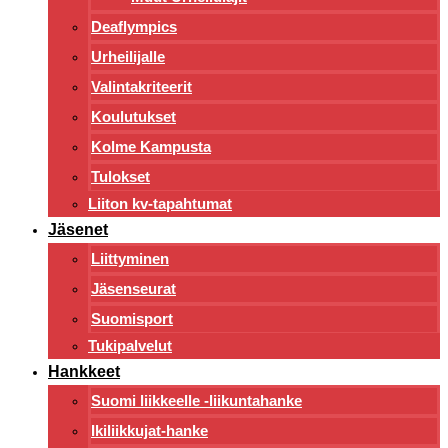
Deaflympics
Urheilijalle
Valintakriteerit
Koulutukset
Kolme Kampusta
Tulokset
Liiton kv-tapahtumat
Jäsenet
Liittyminen
Jäsenseurat
Suomisport
Tukipalvelut
Hankkeet
Suomi liikkeelle -liikuntahanke
Ikiliikkujat-hanke