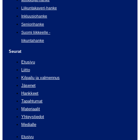
Ikiliikkujat-hanke
Liikuntakaveri-hanke
Inkluusiohanke
Seniorihanke
Suomi liikkeelle -
liikuntahanke
Seurat
Etusivu
Liitto
Kilpailu ja valmennus
Jäsenet
Hankkeet
Tapahtumat
Materiaalit
Yhteystiedot
Medialle
Etusivu