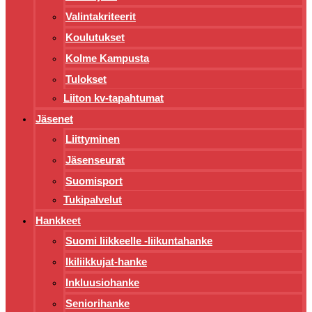
Valintakriteerit
Koulutukset
Kolme Kampusta
Tulokset
Liiton kv-tapahtumat
Jäsenet
Liittyminen
Jäsenseurat
Suomisport
Tukipalvelut
Hankkeet
Suomi liikkeelle -liikuntahanke
Ikiliikkujat-hanke
Inkluusiohanke
Seniorihanke