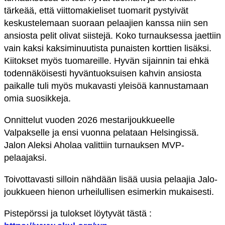
tärkeää, että viittomakieliset tuomarit pystyivät
keskustelemaan suoraan pelaajien kanssa niin sen
ansiosta pelit olivat siistejä. Koko turnauksessa jaettiin
vain kaksi kaksiminuutista punaisten korttien lisäksi.
Kiitokset myös tuomareille. Hyvän sijainnin tai ehkä
todennäköisesti hyväntuoksuisen kahvin ansiosta
paikalle tuli myös mukavasti yleisöä kannustamaan
omia suosikkeja.
Onnittelut vuoden 2026 mestarijoukkueelle
Valpakselle ja ensi vuonna pelataan Helsingissä.
Jalon Aleksi Aholaa valittiin turnauksen MVP-
pelaajaksi.
Toivottavasti silloin nähdään lisää uusia pelaajia Jalo-
joukkueen hienon urheilullisen esimerkin mukaisesti.
Pistepörssi ja tulokset löytyvät tästä :