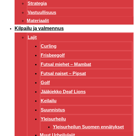
Strategia
Vastuullisuus
Materiaalit
Kilpailu ja valmennus
Lajit
Curling
Frisbeegolf
Futsal miehet – Mambat
Futsal naiset – Pipsat
Golf
Jääkiekko Deaf Lions
Keilailu
Suunnistus
Yleisurheilu
Yleisurheilun Suomen ennätykset
Muut Urheilulajit