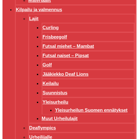
Materiaalit
Kilpailu ja valmennus
Lajit
Curling
Frisbeegolf
Futsal miehet – Mambat
Futsal naiset – Pipsat
Golf
Jääkiekko Deaf Lions
Keilailu
Suunnistus
Yleisurheilu
Yleisurheilun Suomen ennätykset
Muut Urheilulajit
Deaflympics
Urheilijalle