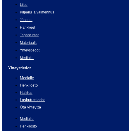
Liitto
Kilpailu ja valmennus
Jäsenet
Hankkeet
Tapahtumat
Materiaalit
Yhteystiedot
Medialle
Yhteystiedot
Medialle
Henkilöstö
Hallitus
Laskutustiedot
Ota yhteyttä
Medialle
Henkilöstö