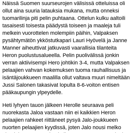
Näissä Suomen suurseurojen välisissä otteluissa oli
ollut aina suuria latauksia mukana, mutta onneksi
tuomarilinja piti pelin puhtaana. Ottelun kulku aaltoili
tasaisesti toisesta päädystä toiseen ja maaleja tuli
melkein vuorottelen molempiin päihin, Valpaksen
pysähtymätön ykköstutkapari Lauri Hyövelä ja Janne
Manner aiheuttivat jatkuvasti vaarallisia tilanteita
Heron puolustusalueella. Pelin puolivälissä jonkin
verran aktiivisempi Hero johtikin 3-4, mutta Valpaksen
pelaajien vahvan kokemuksen tuoma rauhallisuus ja
isäntäjoukkueen maalilla ollut valtava muuri nimeltään
Jussi Salonen takasivat lopulta 8-6-voiton entisen
pääkaupungin ylpeydelle.
Heti lyhyen tauon jälkeen Herolle seuraava peli
nuorekasta Jaloa vastaan niin ei kaikkien Heron
pelaajien rahkeet riittäneet pysyä Jalo-joukkueen
nuorten pelaajien kyydissä, joten Jalo nousi melko