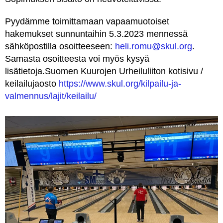
Pyydämme toimittamaan vapaamuotoiset
hakemukset sunnuntaihin 5.3.2023 mennessä
sähköpostilla osoitteeseen:
heli.romu@skul.org
.
Samasta osoitteesta voi myös kysyä
lisätietoja.Suomen Kuurojen Urheiluliiton kotisivu /
keilailujaosto
https://www.skul.org/kilpailu-ja-
valmennus/lajit/keilailu/