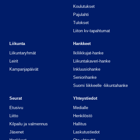
Koulutukset
Pajulahti
Tulokset
Liiton kv-tapahtumat
Liikunta
Hankkeet
Liikuntaryhmät
Ikiliikkujat-hanke
Leirit
Liikuntakaveri-hanke
Kampanjapäivät
Inkluusiohanke
Seniorihanke
Suomi liikkeelle -liikuntahanke
Seurat
Yhteystiedot
Etusivu
Medialle
Liitto
Henkilöstö
Kilpailu ja valmennus
Hallitus
Jäsenet
Laskutustiedot