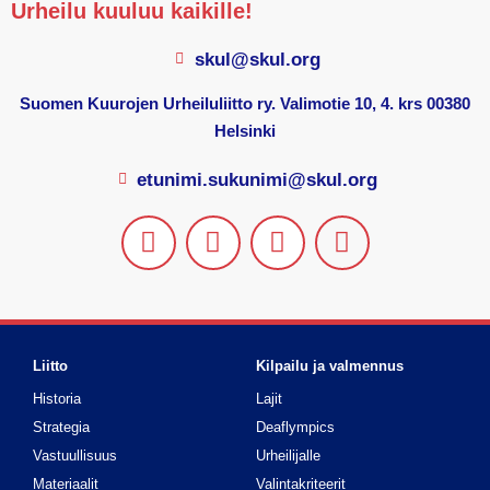
Urheilu kuuluu kaikille!
skul@skul.org
Suomen Kuurojen Urheiluliitto ry. Valimotie 10, 4. krs 00380
Helsinki
etunimi.sukunimi@skul.org
Liitto
Kilpailu ja valmennus
Historia
Lajit
Strategia
Deaflympics
Vastuullisuus
Urheilijalle
Materiaalit
Valintakriteerit