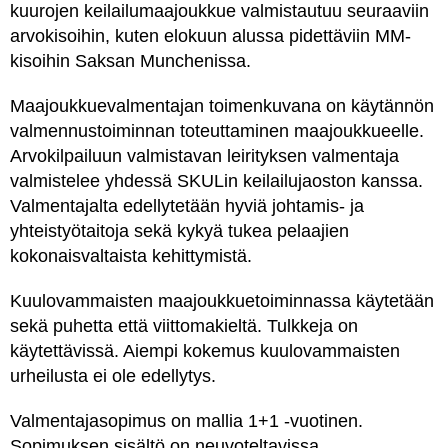
kuurojen keilailumaajoukkue valmistautuu seuraaviin
arvokisoihin, kuten elokuun alussa pidettäviin MM-
kisoihin Saksan Munchenissa.
Maajoukkuevalmentajan toimenkuvana on käytännön
valmennustoiminnan toteuttaminen maajoukkueelle.
Arvokilpailuun valmistavan leirityksen valmentaja
valmistelee yhdessä SKULin keilailujaoston kanssa.
Valmentajalta edellytetään hyviä johtamis- ja
yhteistyötaitoja sekä kykyä tukea pelaajien
kokonaisvaltaista kehittymistä.
Kuulovammaisten maajoukkuetoiminnassa käytetään
sekä puhetta että viittomakieltä. Tulkkeja on
käytettävissä. Aiempi kokemus kuulovammaisten
urheilusta ei ole edellytys.
Valmentajasopimus on mallia 1+1 -vuotinen.
Sopimuksen sisältö on neuvoteltavissa.