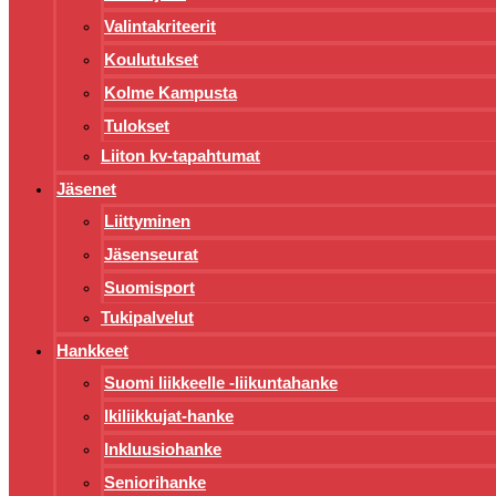
Valintakriteerit
Koulutukset
Kolme Kampusta
Tulokset
Liiton kv-tapahtumat
Jäsenet
Liittyminen
Jäsenseurat
Suomisport
Tukipalvelut
Hankkeet
Suomi liikkeelle -liikuntahanke
Ikiliikkujat-hanke
Inkluusiohanke
Seniorihanke