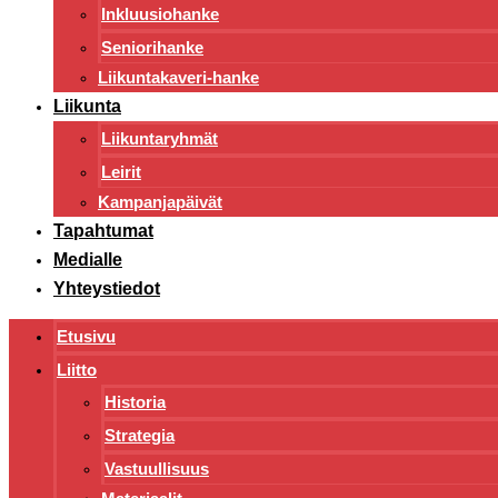
Inkluusiohanke
Seniorihanke
Liikuntakaveri-hanke
Liikunta
Liikuntaryhmät
Leirit
Kampanjapäivät
Tapahtumat
Medialle
Yhteystiedot
Etusivu
Liitto
Historia
Strategia
Vastuullisuus