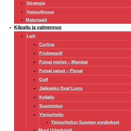
Strategia
Vastuullisuus
Materiaalit
Kilpailu ja valmennus
Lajit
Curling
Frisbeegolf
Futsal miehet – Mambat
Futsal naiset – Pipsat
Golf
Jääkiekko Deaf Lions
Keilailu
Suunnistus
Yleisurheilu
Yleisurheilun Suomen ennätykset
Muut Urheilulajit