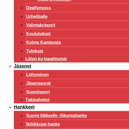
Deaflympics
Urheilijalle
Valintakriteerit
Koulutukset
Kolme Kampusta
Tulokset
Liiton kv-tapahtumat
Jäsenet
Liittyminen
Jäsenseurat
Suomisport
Tukipalvelut
Hankkeet
Suomi liikkeelle -liikuntahanke
Ikiliikkujat-hanke