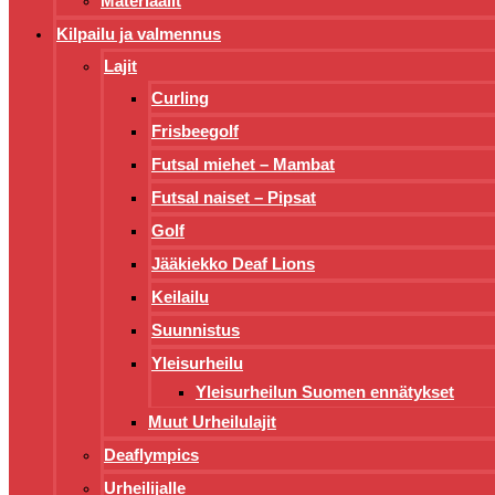
Materiaalit
Kilpailu ja valmennus
Lajit
Curling
Frisbeegolf
Futsal miehet – Mambat
Futsal naiset – Pipsat
Golf
Jääkiekko Deaf Lions
Keilailu
Suunnistus
Yleisurheilu
Yleisurheilun Suomen ennätykset
Muut Urheilulajit
Deaflympics
Urheilijalle