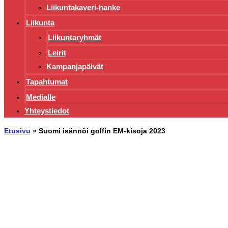
Liikuntakaveri-hanke
Liikunta
Liikuntaryhmät
Leirit
Kampanjapäivät
Tapahtumat
Medialle
Yhteystiedot
Etusivu
»
Suomi isännöi golfin EM-kisoja 2023