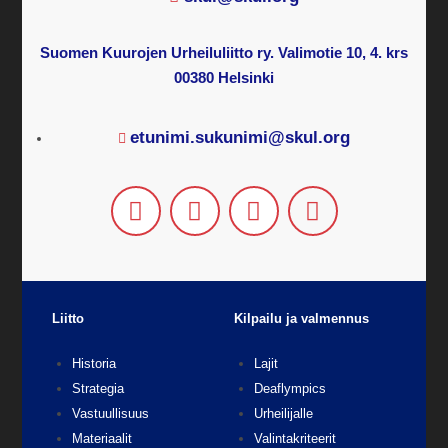
Suomen Kuurojen Urheiluliitto ry. Valimotie 10, 4. krs
00380 Helsinki
etunimi.sukunimi@skul.org
Liitto
Kilpailu ja valmennus
Historia
Lajit
Strategia
Deaflympics
Vastuullisuus
Urheilijalle
Materiaalit
Valintakriteerit