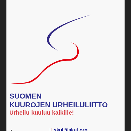
SUOMEN
KUUROJEN URHEILULIITTO
Urheilu kuuluu kaikille!
skul@skul.org