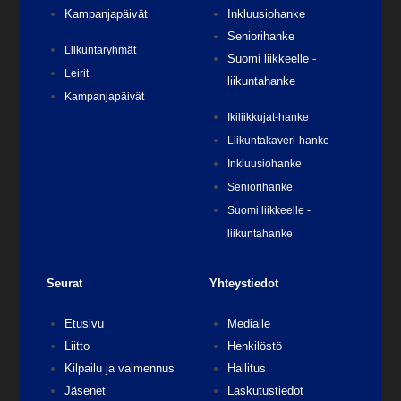
Kampanjapäivät
Inkluusiohanke
Seniorihanke
Liikuntaryhmät
Suomi liikkeelle -
Leirit
liikuntahanke
Kampanjapäivät
Ikiliikkujat-hanke
Liikuntakaveri-hanke
Inkluusiohanke
Seniorihanke
Suomi liikkeelle -
liikuntahanke
Seurat
Yhteystiedot
Etusivu
Medialle
Liitto
Henkilöstö
Kilpailu ja valmennus
Hallitus
Jäsenet
Laskutustiedot