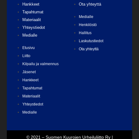
Hankkeet
Ota yhteyttä
Tapahtumat
Medialle
Materiaalit
Henkilöstö
Yhteystiedot
Hallitus
Medialle
Laskutustiedot
Etusivu
Ota yhteyttä
Liitto
Kilpailu ja valmennus
Jäsenet
Hankkeet
Tapahtumat
Materiaalit
Yhteystiedot
Medialle
© 2021 – Suomen Kuurojen Urheiluliitto Ry |