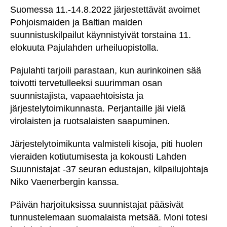
Suomessa 11.-14.8.2022 järjestettävät avoimet
Pohjoismaiden ja Baltian maiden
suunnistuskilpailut käynnistyivät torstaina 11.
elokuuta Pajulahden urheiluopistolla.
Pajulahti tarjoili parastaan, kun aurinkoinen sää
toivotti tervetulleeksi suurimman osan
suunnistajista, vapaaehtoisista ja
järjestelytoimikunnasta. Perjantaille jäi vielä
virolaisten ja ruotsalaisten saapuminen.
Järjestelytoimikunta valmisteli kisoja, piti huolen
vieraiden kotiutumisesta ja kokousti Lahden
Suunnistajat -37 seuran edustajan, kilpailujohtaja
Niko Vaenerbergin kanssa.
Päivän harjoituksissa suunnistajat pääsivät
tunnustelemaan suomalaista metsää. Moni totesi