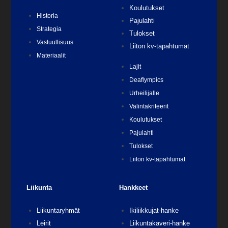
Koulutukset
Historia
Pajulahti
Strategia
Tulokset
Vastuullisuus
Liiton kv-tapahtumat
Materiaalit
Lajit
Deaflympics
Urheilijalle
Valintakriteerit
Koulutukset
Pajulahti
Tulokset
Liiton kv-tapahtumat
Liikunta
Hankkeet
Liikuntaryhmät
Ikiliikkujat-hanke
Leirit
Liikuntakaveri-hanke