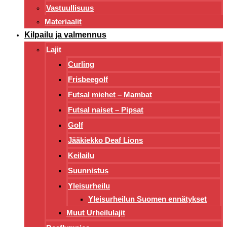
Vastuullisuus
Materiaalit
Kilpailu ja valmennus
Lajit
Curling
Frisbeegolf
Futsal miehet – Mambat
Futsal naiset – Pipsat
Golf
Jääkiekko Deaf Lions
Keilailu
Suunnistus
Yleisurheilu
Yleisurheilun Suomen ennätykset
Muut Urheilulajit