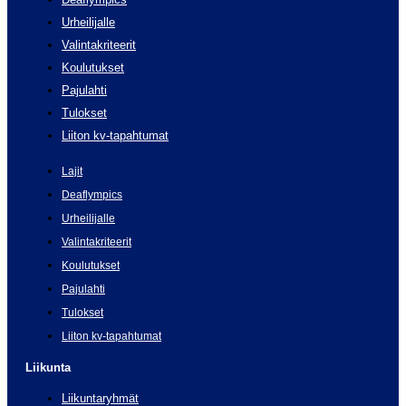
Urheilijalle
Valintakriteerit
Koulutukset
Pajulahti
Tulokset
Liiton kv-tapahtumat
Lajit
Deaflympics
Urheilijalle
Valintakriteerit
Koulutukset
Pajulahti
Tulokset
Liiton kv-tapahtumat
Liikunta
Liikuntaryhmät