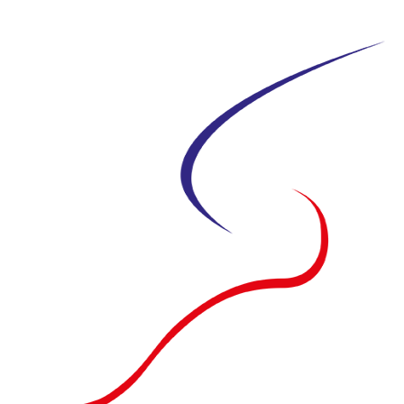
Siirry
suoraan
sisältöön