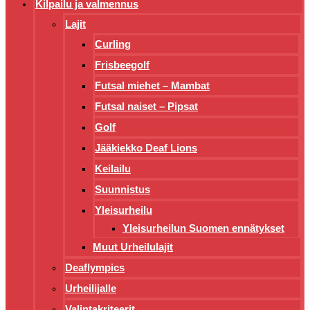
Kilpailu ja valmennus
Lajit
Curling
Frisbeegolf
Futsal miehet – Mambat
Futsal naiset – Pipsat
Golf
Jääkiekko Deaf Lions
Keilailu
Suunnistus
Yleisurheilu
Yleisurheilun Suomen ennätykset
Muut Urheilulajit
Deaflympics
Urheilijalle
Valintakriteerit