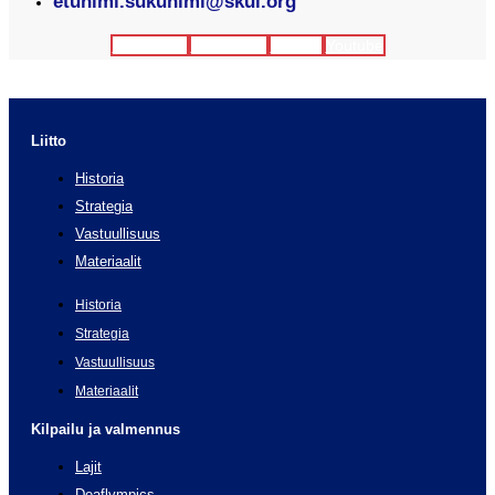
etunimi.sukunimi@skul.org
Facebook
Instagram
Twitter
Youtube
Liitto
Historia
Strategia
Vastuullisuus
Materiaalit
Historia
Strategia
Vastuullisuus
Materiaalit
Kilpailu ja valmennus
Lajit
Deaflympics