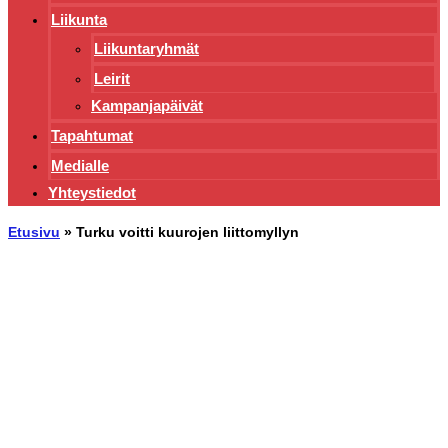
Liikunta
Liikuntaryhmät
Leirit
Kampanjapäivät
Tapahtumat
Medialle
Yhteystiedot
Etusivu
»
Turku voitti kuurojen liittomyllyn