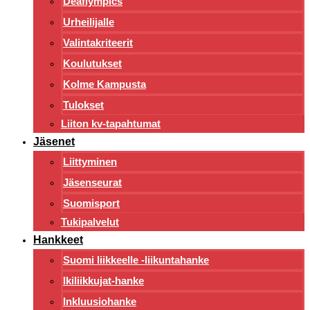
Deaflympics
Urheilijalle
Valintakriteerit
Koulutukset
Kolme Kampusta
Tulokset
Liiton kv-tapahtumat
Jäsenet
Liittyminen
Jäsenseurat
Suomisport
Tukipalvelut
Hankkeet
Suomi liikkeelle -liikuntahanke
Ikiliikkujat-hanke
Inkluusiohanke