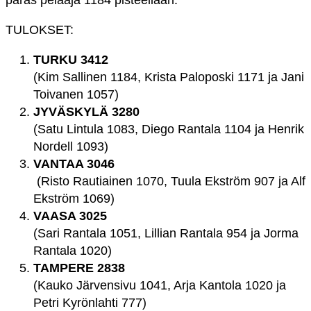
paras pelaaja 1184 pisteellään.
TULOKSET:
TURKU 3412
(Kim Sallinen 1184, Krista Paloposki 1171 ja Jani
Toivanen 1057)
JYVÄSKYLÄ 3280
(Satu Lintula 1083, Diego Rantala 1104 ja Henrik
Nordell 1093)
VANTAA 3046
(Risto Rautiainen 1070, Tuula Ekström 907 ja Alf
Ekström 1069)
VAASA 3025
(Sari Rantala 1051, Lillian Rantala 954 ja Jorma
Rantala 1020)
TAMPERE 2838
(Kauko Järvensivu 1041, Arja Kantola 1020 ja
Petri Kyrönlahti 777)