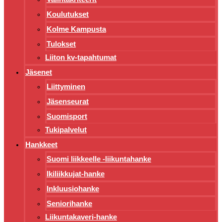
Koulutukset
Kolme Kampusta
Tulokset
Liiton kv-tapahtumat
Jäsenet
Liittyminen
Jäsenseurat
Suomisport
Tukipalvelut
Hankkeet
Suomi liikkeelle -liikuntahanke
Ikiliikkujat-hanke
Inkluusiohanke
Seniorihanke
Liikuntakaveri-hanke