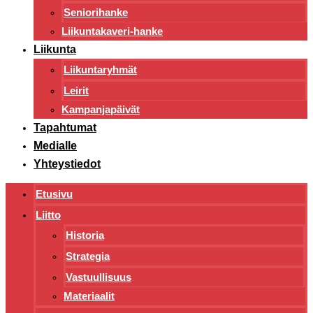
Seniorihanke
Liikuntakaveri-hanke
Liikunta
Liikuntaryhmät
Leirit
Kampanjapäivät
Tapahtumat
Medialle
Yhteystiedot
Etusivu
Liitto
Historia
Strategia
Vastuullisuus
Materiaalit