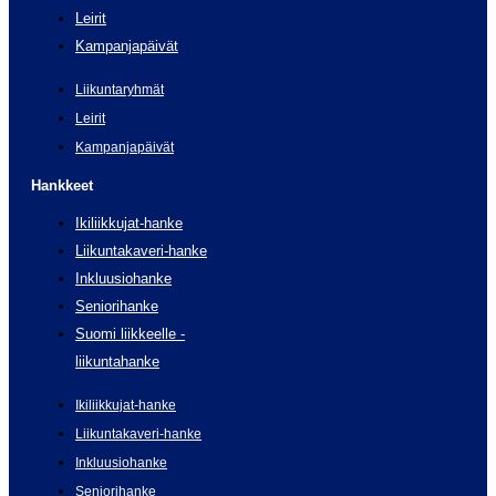
Leirit
Kampanjapäivät
Liikuntaryhmät
Leirit
Kampanjapäivät
Hankkeet
Ikiliikkujat-hanke
Liikuntakaveri-hanke
Inkluusiohanke
Seniorihanke
Suomi liikkeelle -
liikuntahanke
Ikiliikkujat-hanke
Liikuntakaveri-hanke
Inkluusiohanke
Seniorihanke