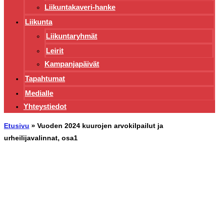
Liikuntakaveri-hanke
Liikunta
Liikuntaryhmät
Leirit
Kampanjapäivät
Tapahtumat
Medialle
Yhteystiedot
Etusivu
»
Vuoden 2024 kuurojen arvokilpailut ja
urheilijavalinnat, osa1