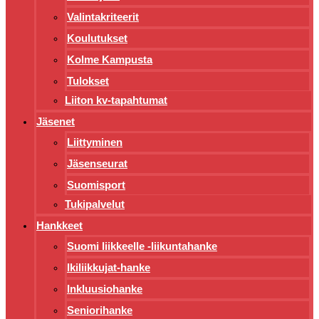
Valintakriteerit
Koulutukset
Kolme Kampusta
Tulokset
Liiton kv-tapahtumat
Jäsenet
Liittyminen
Jäsenseurat
Suomisport
Tukipalvelut
Hankkeet
Suomi liikkeelle -liikuntahanke
Ikiliikkujat-hanke
Inkluusiohanke
Seniorihanke