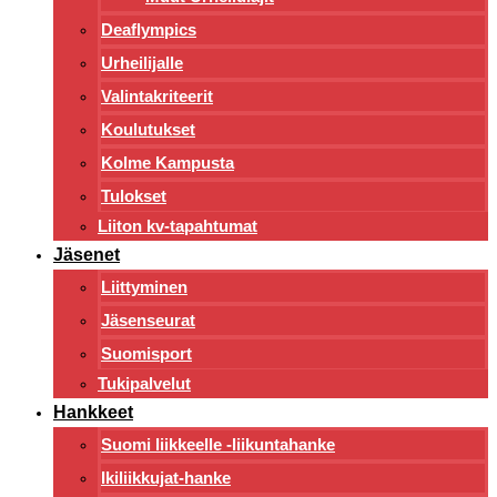
Deaflympics
Urheilijalle
Valintakriteerit
Koulutukset
Kolme Kampusta
Tulokset
Liiton kv-tapahtumat
Jäsenet
Liittyminen
Jäsenseurat
Suomisport
Tukipalvelut
Hankkeet
Suomi liikkeelle -liikuntahanke
Ikiliikkujat-hanke