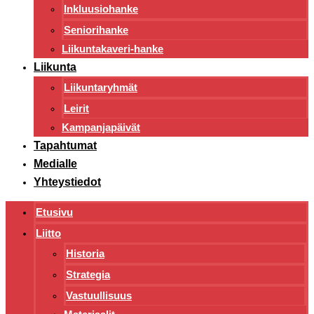
Inkluusiohanke
Seniorihanke
Liikuntakaveri-hanke
Liikunta
Liikuntaryhmät
Leirit
Kampanjapäivät
Tapahtumat
Medialle
Yhteystiedot
Etusivu
Liitto
Historia
Strategia
Vastuullisuus