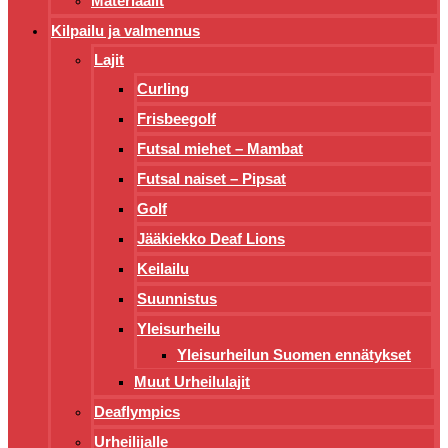
Materiaalit
Kilpailu ja valmennus
Lajit
Curling
Frisbeegolf
Futsal miehet – Mambat
Futsal naiset – Pipsat
Golf
Jääkiekko Deaf Lions
Keilailu
Suunnistus
Yleisurheilu
Yleisurheilun Suomen ennätykset
Muut Urheilulajit
Deaflympics
Urheilijalle