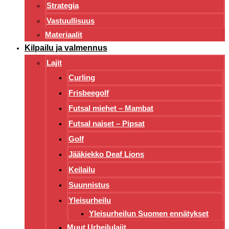
Strategia
Vastuullisuus
Materiaalit
Kilpailu ja valmennus
Lajit
Curling
Frisbeegolf
Futsal miehet – Mambat
Futsal naiset – Pipsat
Golf
Jääkiekko Deaf Lions
Keilailu
Suunnistus
Yleisurheilu
Yleisurheilun Suomen ennätykset
Muut Urheilulajit