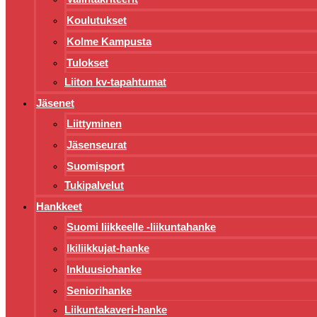
Koulutukset
Kolme Kampusta
Tulokset
Liiton kv-tapahtumat
Jäsenet
Liittyminen
Jäsenseurat
Suomisport
Tukipalvelut
Hankkeet
Suomi liikkeelle -liikuntahanke
Ikiliikkujat-hanke
Inkluusiohanke
Seniorihanke
Liikuntakaveri-hanke