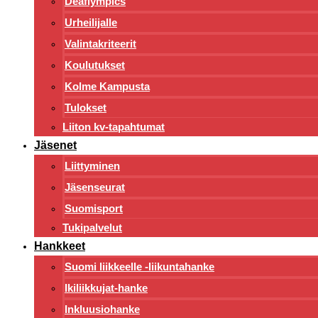
Deaflympics
Urheilijalle
Valintakriteerit
Koulutukset
Kolme Kampusta
Tulokset
Liiton kv-tapahtumat
Jäsenet
Liittyminen
Jäsenseurat
Suomisport
Tukipalvelut
Hankkeet
Suomi liikkeelle -liikuntahanke
Ikiliikkujat-hanke
Inkluusiohanke