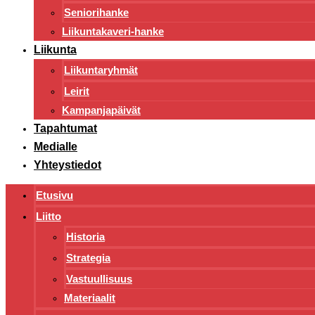
Seniorihanke
Liikuntakaveri-hanke
Liikunta
Liikuntaryhmät
Leirit
Kampanjapäivät
Tapahtumat
Medialle
Yhteystiedot
Etusivu
Liitto
Historia
Strategia
Vastuullisuus
Materiaalit