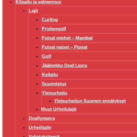
Kilpailu ja valmennus
Lajit
Curling
Frisbeegolf
Futsal miehet – Mambat
Futsal naiset – Pipsat
Golf
Jääkiekko Deaf Lions
Keilailu
Suunnistus
Yleisurheilu
Yleisurheilun Suomen ennätykset
Muut Urheilulajit
Deaflympics
Urheilijalle
Valintakriteerit