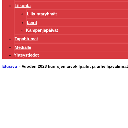
Liikunta
Liikuntaryhmät
Leirit
Kampanjapäivät
Tapahtumat
Medialle
Yhteystiedot
Etusivu
»
Vuoden 2023 kuurojen arvokilpailut ja urheilijavalinna