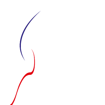
Siirry
suoraan
sisältöön