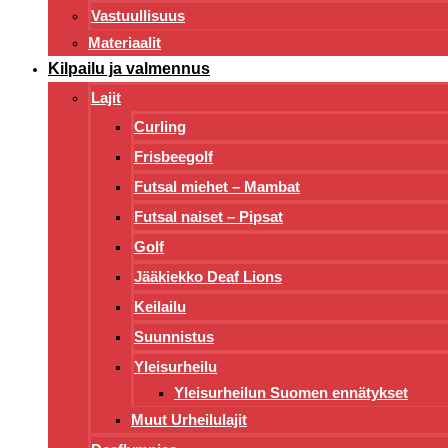
Vastuullisuus
Materiaalit
Kilpailu ja valmennus
Lajit
Curling
Frisbeegolf
Futsal miehet – Mambat
Futsal naiset – Pipsat
Golf
Jääkiekko Deaf Lions
Keilailu
Suunnistus
Yleisurheilu
Yleisurheilun Suomen ennätykset
Muut Urheilulajit