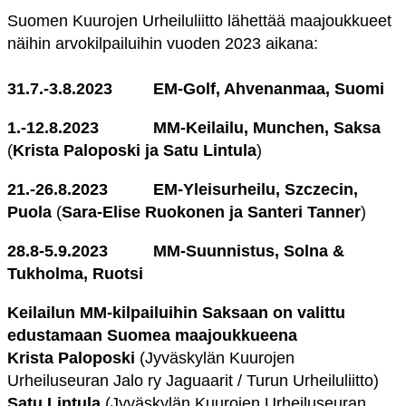
Suomen Kuurojen Urheiluliitto lähettää maajoukkueet
näihin arvokilpailuihin vuoden 2023 aikana:
31.7.-3.8.2023 EM-Golf, Ahvenanmaa, Suomi
1.-12.8.2023 MM-Keilailu, Munchen, Saksa
(
Krista Paloposki ja Satu Lintula
)
21.-26.8.2023 EM-Yleisurheilu, Szczecin,
Puola
(
Sara-Elise Ruokonen ja Santeri Tanner
)
28.8-5.9.2023 MM-Suunnistus, Solna &
Tukholma, Ruotsi
Keilailun MM-kilpailuihin Saksaan on valittu
edustamaan Suomea maajoukkueena
Krista Paloposki
(Jyväskylän Kuurojen
Urheiluseuran Jalo ry Jaguaarit / Turun Urheiluliitto)
Satu Lintula
(Jyväskylän Kuurojen Urheiluseuran