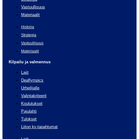
Vastuullisuus
Materiaalit
Historia
Strategia
Vastuullisuus
Materiaalit
Kilpailu ja valmennus
Lajit
Deaflympics
Urheilijalle
Valintakriteerit
Koulutukset
Pajulahti
Tulokset
Liiton kv-tapahtumat