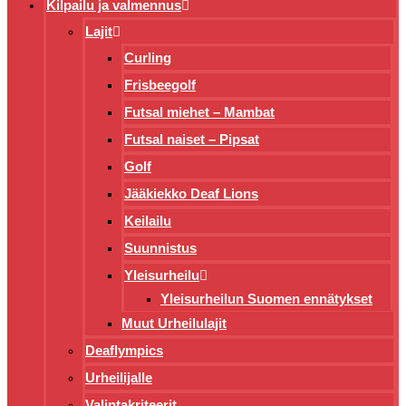
Kilpailu ja valmennus
Lajit
Curling
Frisbeegolf
Futsal miehet – Mambat
Futsal naiset – Pipsat
Golf
Jääkiekko Deaf Lions
Keilailu
Suunnistus
Yleisurheilu
Yleisurheilun Suomen ennätykset
Muut Urheilulajit
Deaflympics
Urheilijalle
Valintakriteerit