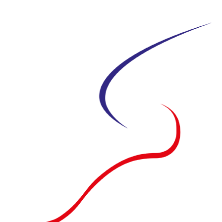
Siirry
suoraan
sisältöön