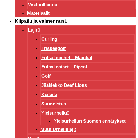
Vastuullisuus
Materiaalit
Kilpailu ja valmennus
Lajit
Curling
Frisbeegolf
Futsal miehet – Mambat
Futsal naiset – Pipsat
Golf
Jääkiekko Deaf Lions
Keilailu
Suunnistus
Yleisurheilu
Yleisurheilun Suomen ennätykset
Muut Urheilulajit