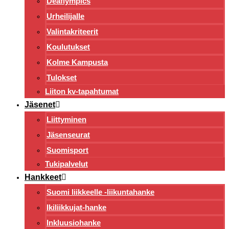
Deaflympics
Urheilijalle
Valintakriteerit
Koulutukset
Kolme Kampusta
Tulokset
Liiton kv-tapahtumat
Jäsenet
Liittyminen
Jäsenseurat
Suomisport
Tukipalvelut
Hankkeet
Suomi liikkeelle -liikuntahanke
Ikiliikkujat-hanke
Inkluusiohanke