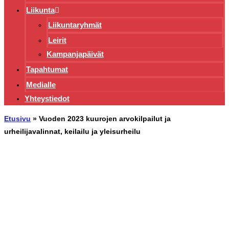
Liikunta
Liikuntaryhmät
Leirit
Kampanjapäivät
Tapahtumat
Medialle
Yhteystiedot
Etusivu
»
Vuoden 2023 kuurojen arvokilpailut ja
urheilijavalinnat, keilailu ja yleisurheilu