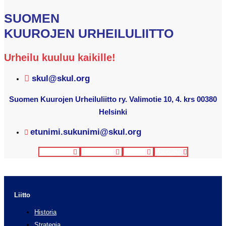
SUOMEN
KUUROJEN URHEILULIITTO
Urheilu kuuluu kaikille!
skul@skul.org
Suomen Kuurojen Urheiluliitto ry. Valimotie 10, 4. krs 00380
Helsinki
etunimi.sukunimi@skul.org
Facebook
Instagram
Twitter
Youtube
Liitto
Historia
Strategia