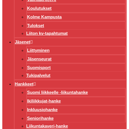
Koulutukset
Kolme Kampusta
Tulokset
Liiton kv-tapahtumat
Jäsenet
Liittyminen
Jäsenseurat
Suomisport
Tukipalvelut
Hankkeet
Suomi liikkeelle -liikuntahanke
Ikiliikkujat-hanke
Inkluusiohanke
Seniorihanke
Liikuntakaveri-hanke