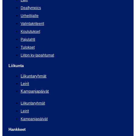
Lajit
Deaflympics
Urheilijalle
Valintakriteerit
Koulutukset
Pajulahti
Tulokset
Liiton kv-tapahtumat
Liikunta
Liikuntaryhmät
Leirit
Kampanjapäivät
Liikuntaryhmät
Leirit
Kampanjapäivät
Hankkeet