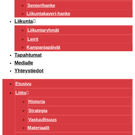
Seniorihanke
Liikuntakaveri-hanke
Liikunta
Liikuntaryhmät
Leirit
Kampanjapäivät
Tapahtumat
Medialle
Yhteystiedot
Etusivu
Liitto
Historia
Strategia
Vastuullisuus
Materiaalit