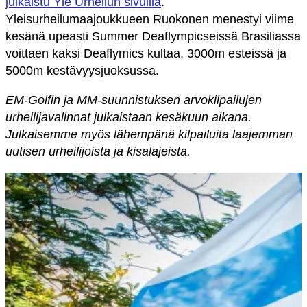
julkaistu Yle Urheilun sivuilla
.
Yleisurheilumaajoukkueen Ruokonen menestyi viime
kesänä upeasti Summer Deaflympicseissä Brasiliassa
voittaen kaksi Deaflymics kultaa, 3000m esteissä ja
5000m kestävyysjuoksussa.
EM-Golfin ja MM-suunnistuksen arvokilpailujen
urheilijavalinnat julkaistaan kesäkuun aikana.
Julkaisemme myös lähempänä kilpailuita laajemman
uutisen urheilijoista ja kisalajeista.