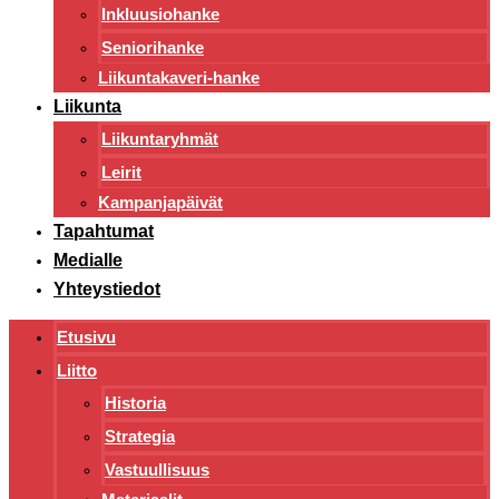
Inkluusiohanke
Seniorihanke
Liikuntakaveri-hanke
Liikunta
Liikuntaryhmät
Leirit
Kampanjapäivät
Tapahtumat
Medialle
Yhteystiedot
Etusivu
Liitto
Historia
Strategia
Vastuullisuus