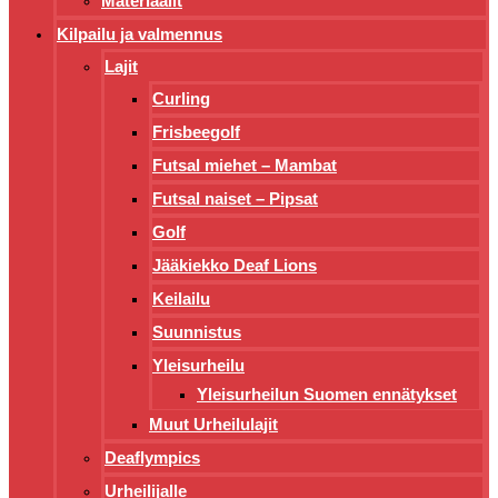
Materiaalit
Kilpailu ja valmennus
Lajit
Curling
Frisbeegolf
Futsal miehet – Mambat
Futsal naiset – Pipsat
Golf
Jääkiekko Deaf Lions
Keilailu
Suunnistus
Yleisurheilu
Yleisurheilun Suomen ennätykset
Muut Urheilulajit
Deaflympics
Urheilijalle