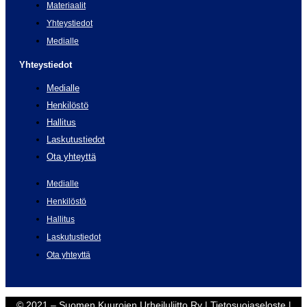
Materiaalit
Yhteystiedot
Medialle
Yhteystiedot
Medialle
Henkilöstö
Hallitus
Laskutustiedot
Ota yhteyttä
Medialle
Henkilöstö
Hallitus
Laskutustiedot
Ota yhteyttä
© 2021 – Suomen Kuurojen Urheiluliitto Ry |
Tietosuojaseloste
|