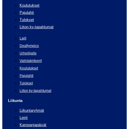
Koulutukset
Pajulahti
Tulokset
Liiton kv-tapahtumat
Lajit
Deaflympics
Urheilijalle
Valintakriteerit
Koulutukset
Pajulahti
Tulokset
Liiton kv-tapahtumat
Liikunta
Liikuntaryhmät
Leirit
Kampanjapäivät