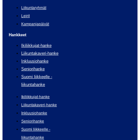
Liikuntaryhmät
Leirit
Kampanjapäivät
Hankkeet
Ikiliikkujat-hanke
Liikuntakaveri-hanke
Inkluusiohanke
Seniorihanke
Suomi liikkeelle -
liikuntahanke
Ikiliikkujat-hanke
Liikuntakaveri-hanke
Inkluusiohanke
Seniorihanke
Suomi liikkeelle -
liikuntahanke