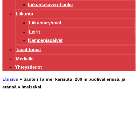
Liikuntakaveri-hanke
Liikunta
Liikuntaryhmät
Leirit
Kampanjapäivät
Tapahtumat
Medialle
Yhteystiedot
Etusivu
»
Santeri Tanner karsiutui 200 m puolivälierissä, jäi
eränsä viimeiseksi.