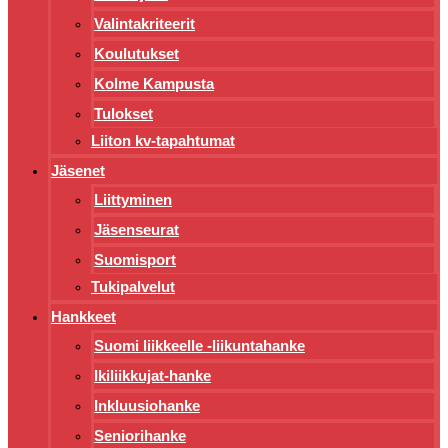
Valintakriteerit
Koulutukset
Kolme Kampusta
Tulokset
Liiton kv-tapahtumat
Jäsenet
Liittyminen
Jäsenseurat
Suomisport
Tukipalvelut
Hankkeet
Suomi liikkeelle -liikuntahanke
Ikiliikkujat-hanke
Inkluusiohanke
Seniorihanke