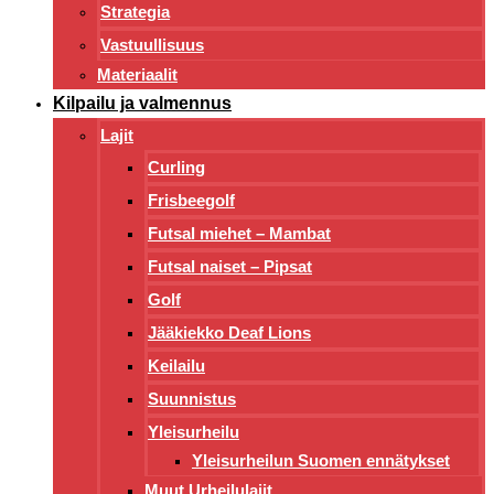
Strategia
Vastuullisuus
Materiaalit
Kilpailu ja valmennus
Lajit
Curling
Frisbeegolf
Futsal miehet – Mambat
Futsal naiset – Pipsat
Golf
Jääkiekko Deaf Lions
Keilailu
Suunnistus
Yleisurheilu
Yleisurheilun Suomen ennätykset
Muut Urheilulajit