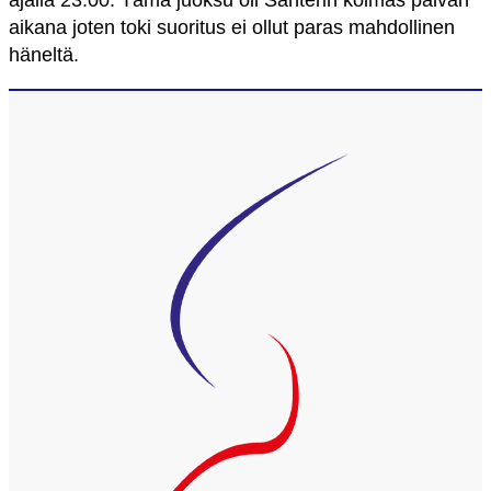
ajalla 23.00. Tämä juoksu oli Santerin kolmas päivän
aikana joten toki suoritus ei ollut paras mahdollinen
häneltä.