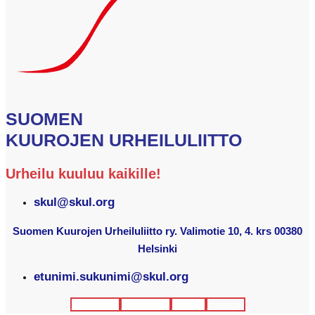
SUOMEN
KUUROJEN URHEILULIITTO
Urheilu kuuluu kaikille!
skul@skul.org
Suomen Kuurojen Urheiluliitto ry. Valimotie 10, 4. krs 00380
Helsinki
etunimi.sukunimi@skul.org
Facebook
Instagram
Twitter
Youtube