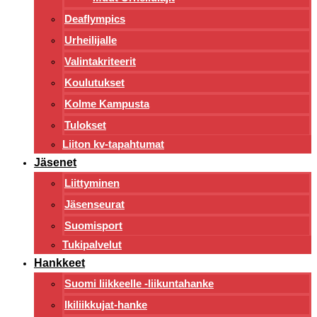
Deaflympics
Urheilijalle
Valintakriteerit
Koulutukset
Kolme Kampusta
Tulokset
Liiton kv-tapahtumat
Jäsenet
Liittyminen
Jäsenseurat
Suomisport
Tukipalvelut
Hankkeet
Suomi liikkeelle -liikuntahanke
Ikiliikkujat-hanke