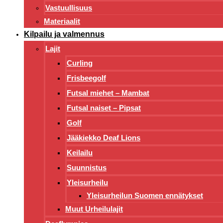
Vastuullisuus
Materiaalit
Kilpailu ja valmennus
Lajit
Curling
Frisbeegolf
Futsal miehet – Mambat
Futsal naiset – Pipsat
Golf
Jääkiekko Deaf Lions
Keilailu
Suunnistus
Yleisurheilu
Yleisurheilun Suomen ennätykset
Muut Urheilulajit