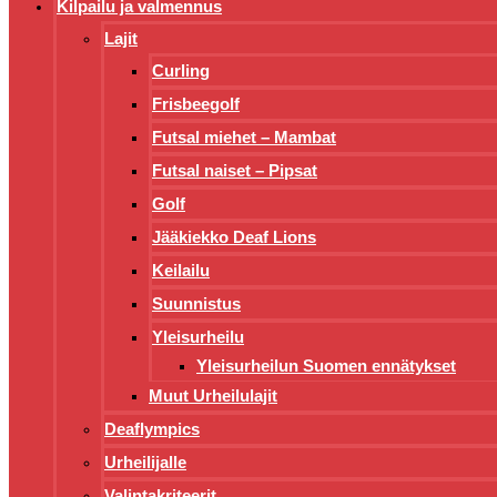
Kilpailu ja valmennus
Lajit
Curling
Frisbeegolf
Futsal miehet – Mambat
Futsal naiset – Pipsat
Golf
Jääkiekko Deaf Lions
Keilailu
Suunnistus
Yleisurheilu
Yleisurheilun Suomen ennätykset
Muut Urheilulajit
Deaflympics
Urheilijalle
Valintakriteerit