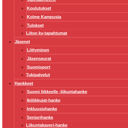
Koulutukset
Kolme Kampusta
Tulokset
Liiton kv-tapahtumat
Jäsenet
Liittyminen
Jäsenseurat
Suomisport
Tukipalvelut
Hankkeet
Suomi liikkeelle -liikuntahanke
Ikiliikkujat-hanke
Inkluusiohanke
Seniorihanke
Liikuntakaveri-hanke