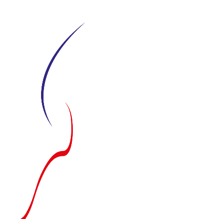
Siirry
suoraan
sisältöön