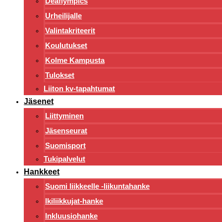
Deaflympics
Urheilijalle
Valintakriteerit
Koulutukset
Kolme Kampusta
Tulokset
Liiton kv-tapahtumat
Jäsenet
Liittyminen
Jäsenseurat
Suomisport
Tukipalvelut
Hankkeet
Suomi liikkeelle -liikuntahanke
Ikiliikkujat-hanke
Inkluusiohanke