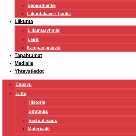
Seniorihanke
Liikuntakaveri-hanke
Liikunta
Liikuntaryhmät
Leirit
Kampanjapäivät
Tapahtumat
Medialle
Yhteystiedot
Etusivu
Liitto
Historia
Strategia
Vastuullisuus
Materiaalit