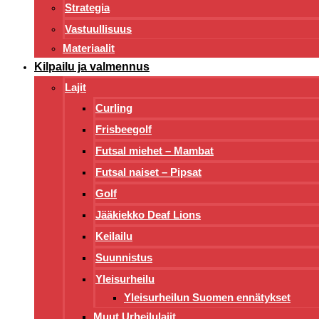
Strategia
Vastuullisuus
Materiaalit
Kilpailu ja valmennus
Lajit
Curling
Frisbeegolf
Futsal miehet – Mambat
Futsal naiset – Pipsat
Golf
Jääkiekko Deaf Lions
Keilailu
Suunnistus
Yleisurheilu
Yleisurheilun Suomen ennätykset
Muut Urheilulajit