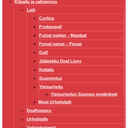
Kilpailu ja valmennus
Lajit
Curling
Frisbeegolf
Futsal miehet – Mambat
Futsal naiset – Pipsat
Golf
Jääkiekko Deaf Lions
Keilailu
Suunnistus
Yleisurheilu
Yleisurheilun Suomen ennätykset
Muut Urheilulajit
Deaflympics
Urheilijalle
Valintakriteerit