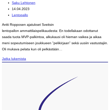
Artikkelin
Saku Lehtonen
kirjoittaja:
Artikkeli
14.04.2023
julkaistu:
Artikkelin
Lentopallo
kategoria:
Antti Ropposen ajatukset Sveitsin
lentopallon ammattilaispelikaudesta: En todellakaan odottanut
saada tuota MVP-palkintoa, alkukausi oli hieman vaikea ja aikaa
meni sopeutumiseen joukkueen ”pelikirjaan” sekä uusiin vastustajiin.
Oli mukava pelata kun oli pelkästään…
Lentopalloilija
Jatka lukemista
Antti
Ropponen
voitti
pronssia
Sveitsin
Volley
Näfelsin joukkueessa
ja