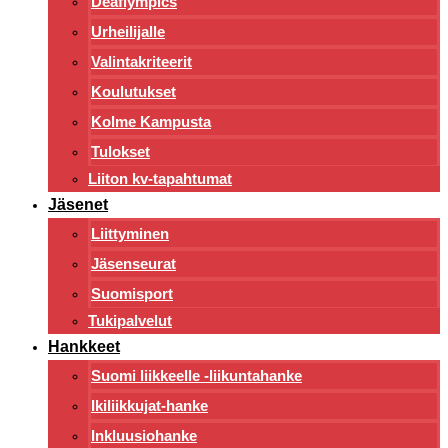
Deaflympics
Urheilijalle
Valintakriteerit
Koulutukset
Kolme Kampusta
Tulokset
Liiton kv-tapahtumat
Jäsenet
Liittyminen
Jäsenseurat
Suomisport
Tukipalvelut
Hankkeet
Suomi liikkeelle -liikuntahanke
Ikiliikkujat-hanke
Inkluusiohanke