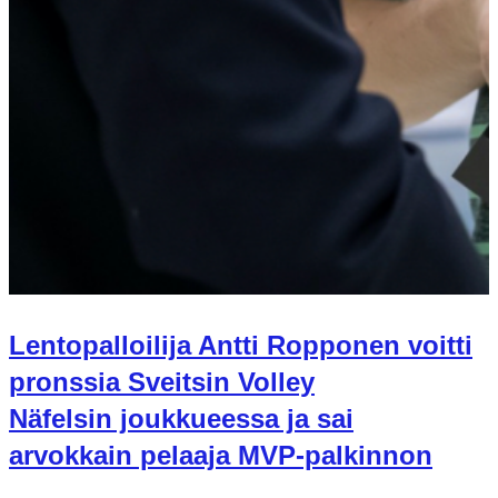
Lentopalloilija Antti Ropponen voitti
pronssia Sveitsin Volley
Näfelsin joukkueessa ja sai
arvokkain pelaaja MVP-palkinnon