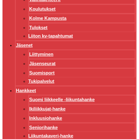
Koulutukset
Kolme Kampusta
Tulokset
Liiton kv-tapahtumat
Jäsenet
Liittyminen
Jäsenseurat
Suomisport
Tukipalvelut
Hankkeet
Suomi liikkeelle -liikuntahanke
Ikiliikkujat-hanke
Inkluusiohanke
Seniorihanke
Liikuntakaveri-hanke