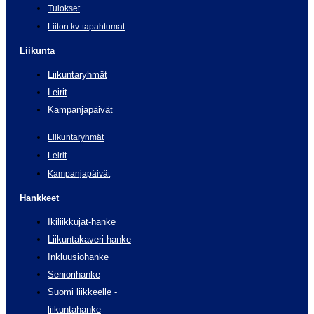
Tulokset
Liiton kv-tapahtumat
Liikunta
Liikuntaryhmät
Leirit
Kampanjapäivät
Liikuntaryhmät
Leirit
Kampanjapäivät
Hankkeet
Ikiliikkujat-hanke
Liikuntakaveri-hanke
Inkluusiohanke
Seniorihanke
Suomi liikkeelle -
liikuntahanke