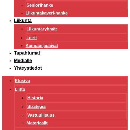
Seniorihanke
Liikuntakaveri-hanke
Liikunta
Liikuntaryhmät
Leirit
Kampanjapäivät
Tapahtumat
Medialle
Yhteystiedot
Etusivu
Liitto
Historia
Strategia
Vastuullisuus
Materiaalit