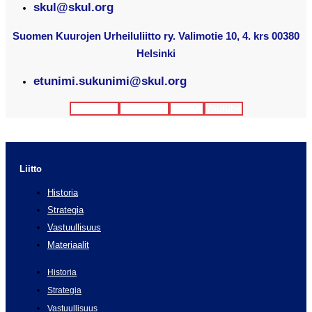
skul@skul.org
Suomen Kuurojen Urheiluliitto ry. Valimotie 10, 4. krs 00380
Helsinki
etunimi.sukunimi@skul.org
Facebook
Instagram
Twitter
Youtube
Liitto
Historia
Strategia
Vastuullisuus
Materiaalit
Historia
Strategia
Vastuullisuus