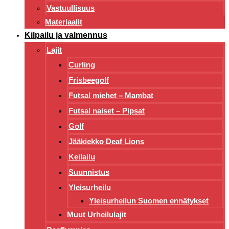
Vastuullisuus
Materiaalit
Kilpailu ja valmennus
Lajit
Curling
Frisbeegolf
Futsal miehet – Mambat
Futsal naiset – Pipsat
Golf
Jääkiekko Deaf Lions
Keilailu
Suunnistus
Yleisurheilu
Yleisurheilun Suomen ennätykset
Muut Urheilulajit