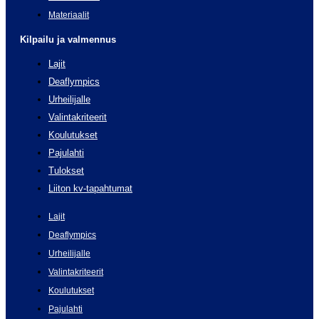
Materiaalit
Kilpailu ja valmennus
Lajit
Deaflympics
Urheilijalle
Valintakriteerit
Koulutukset
Pajulahti
Tulokset
Liiton kv-tapahtumat
Lajit
Deaflympics
Urheilijalle
Valintakriteerit
Koulutukset
Pajulahti