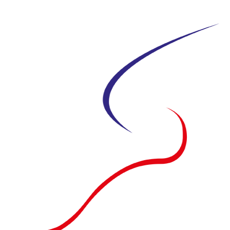
Siirry
suoraan
sisältöön