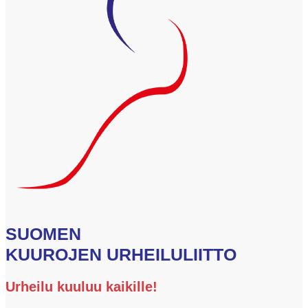
sai
arvokkain pelaaja
MVP-
palkinnon
SUOMEN
KUUROJEN URHEILULIITTO
Urheilu kuuluu kaikille!