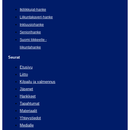
Ikiliikkujat-hanke
Liikuntakaveri-hanke
Inkluusiohanke
Seniorihanke
Suomi liikkeelle -
liikuntahanke
Seurat
Etusivu
Liitto
Kilpailu ja valmennus
Jäsenet
Hankkeet
Tapahtumat
Materiaalit
Yhteystiedot
Medialle