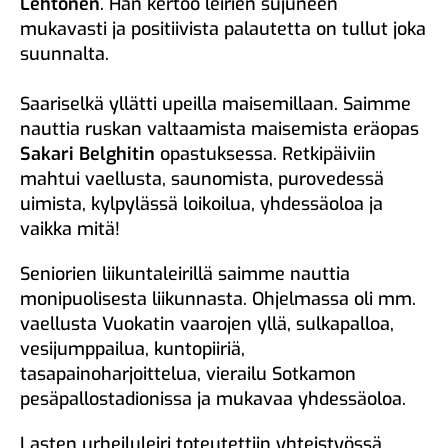
Lehtonen
. Hän kertoo leirien sujuneen
mukavasti ja positiivista palautetta on tullut joka
suunnalta.
Saariselkä yllätti upeilla maisemillaan. Saimme
nauttia ruskan valtaamista maisemista eräopas
Sakari Belghitin
opastuksessa. Retkipäiviin
mahtui vaellusta, saunomista, purovedessä
uimista, kylpylässä loikoilua, yhdessäoloa ja
vaikka mitä!
Seniorien liikuntaleirillä saimme nauttia
monipuolisesta liikunnasta. Ohjelmassa oli mm.
vaellusta Vuokatin vaarojen yllä, sulkapalloa,
vesijumppailua, kuntopiiriä,
tasapainoharjoittelua, vierailu Sotkamon
pesäpallostadionissa ja mukavaa yhdessäoloa.
Lasten urheiluleiri toteutettiin yhteistyössä