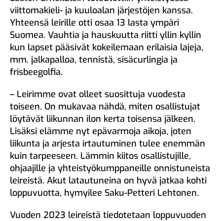
viittomakieli- ja kuuloalan järjestöjen kanssa.
Yhteensä leirille otti osaa 13 lasta ympäri
Suomea. Vauhtia ja hauskuutta riitti yllin kyllin
kun lapset pääsivät kokeilemaan erilaisia lajeja,
mm. jalkapalloa, tennistä, sisäcurlingia ja
frisbeegolfia.
– Leirimme ovat olleet suosittuja vuodesta
toiseen. On mukavaa nähdä, miten osallistujat
löytävät liikunnan ilon kerta toisensa jälkeen.
Lisäksi elämme nyt epävarmoja aikoja, joten
liikunta ja arjesta irtautuminen tulee enemmän
kuin tarpeeseen. Lämmin kiitos osallistujille,
ohjaajille ja yhteistyökumppaneille onnistuneista
leireistä. Akut latautuneina on hyvä jatkaa kohti
loppuvuotta, hymyilee Saku-Petteri Lehtonen.
Vuoden 2023 leireistä tiedotetaan loppuvuoden