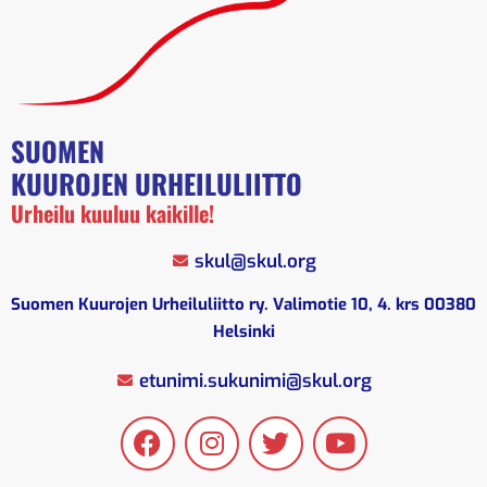
SUOMEN
KUUROJEN URHEILULIITTO
Urheilu kuuluu kaikille!
skul@skul.org
Suomen Kuurojen Urheiluliitto ry. Valimotie 10, 4. krs 00380
Helsinki
etunimi.sukunimi@skul.org