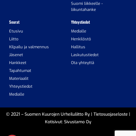
Suomi liikkeelle -
liikuntahanke
Seurat
Yhteystiedot
Etusivu
Medialle
Liitto
Henkilöstö
Kilpailu ja valmennus
Hallitus
Jäsenet
Laskutustiedot
Hankkeet
Ota yhteyttä
Tapahtumat
Materiaalit
Yhteystiedot
Medialle
© 2021 – Suomen Kuurojen Urheiluliitto Ry |
Tietosuojaseloste
|
Kotisivut:
Sivustamo Oy