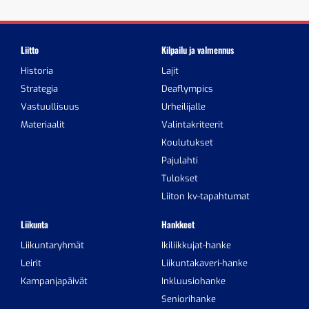
Liitto
Kilpailu ja valmennus
Historia
Lajit
Strategia
Deaflympics
Vastuullisuus
Urheilijalle
Materiaalit
Valintakriteerit
Koulutukset
Pajulahti
Tulokset
Liiton kv-tapahtumat
Liikunta
Hankkeet
Liikuntaryhmät
Ikiliikkujat-hanke
Leirit
Liikuntakaveri-hanke
Kampanjapäivät
Inkluusiohanke
Seniorihanke