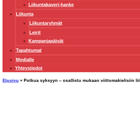
Liikuntakaveri-hanke
Liikunta
Liikuntaryhmät
Leirit
Kampanjapäivät
Tapahtumat
Medialle
Yhteystiedot
Etusivu
»
Potkua syksyyn – osallistu mukaan viittomakielisiin li