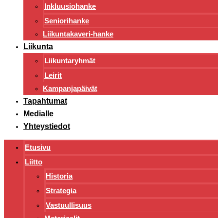
Inkluusiohanke
Seniorihanke
Liikuntakaveri-hanke
Liikunta
Liikuntaryhmät
Leirit
Kampanjapäivät
Tapahtumat
Medialle
Yhteystiedot
Etusivu
Liitto
Historia
Strategia
Vastuullisuus