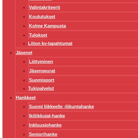
Valintakriteerit
Koulutukset
Kolme Kampusta
Tulokset
Liiton kv-tapahtumat
Jäsenet
Liittyminen
Jäsenseurat
Suomisport
Tukipalvelut
Hankkeet
Suomi liikkeelle -liikuntahanke
Ikiliikkujat-hanke
Inkluusiohanke
Seniorihanke