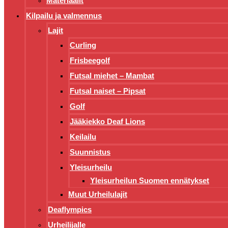
Materiaalit
Kilpailu ja valmennus
Lajit
Curling
Frisbeegolf
Futsal miehet – Mambat
Futsal naiset – Pipsat
Golf
Jääkiekko Deaf Lions
Keilailu
Suunnistus
Yleisurheilu
Yleisurheilun Suomen ennätykset
Muut Urheilulajit
Deaflympics
Urheilijalle