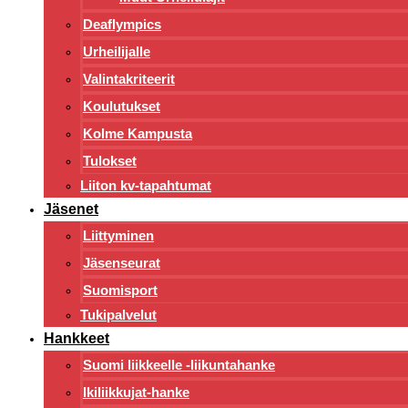
Deaflympics
Urheilijalle
Valintakriteerit
Koulutukset
Kolme Kampusta
Tulokset
Liiton kv-tapahtumat
Jäsenet
Liittyminen
Jäsenseurat
Suomisport
Tukipalvelut
Hankkeet
Suomi liikkeelle -liikuntahanke
Ikiliikkujat-hanke