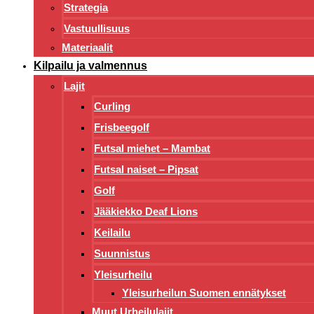
Strategia
Vastuullisuus
Materiaalit
Kilpailu ja valmennus
Lajit
Curling
Frisbeegolf
Futsal miehet – Mambat
Futsal naiset – Pipsat
Golf
Jääkiekko Deaf Lions
Keilailu
Suunnistus
Yleisurheilu
Yleisurheilun Suomen ennätykset
Muut Urheilulajit