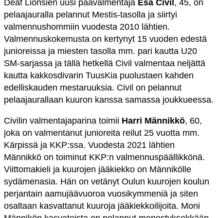
Deaf Lionsien uusi päävalmentaja
Esa Civil
, 45, on
pelaajauralla pelannut Mestis-tasolla ja siirtyi
valmennushommiin vuodesta 2010 lähtien.
Valmennuskokemusta on kertynyt 15 vuoden edestä
junioreissa ja miesten tasolla mm. pari kautta U20
SM-sarjassa ja tällä hetkellä Civil valmentaa neljättä
kautta kakkosdivarin TuusKia puolustaen kahden
edelliskauden mestaruuksia. Civil on pelannut
pelaajaurallaan kuuron kanssa samassa joukkueessa.
Civilin valmentajaparina toimii
Harri Männikkö
, 60,
joka on valmentanut junioreita reilut 25 vuotta mm.
Kärpissä ja KKP:ssa. Vuodesta 2021 lähtien
Männikkö on toiminut KKP:n valmennuspäällikkönä.
Viittomakieli ja kuurojen jääkiekko on Männikölle
sydämenasia. Hän on vetänyt Oulun kuurojen koulun
perjantain aamujäävuoroa vuosikymmeniä ja siten
osaltaan kasvattanut kuuroja jääkiekkoilijoita. Moni