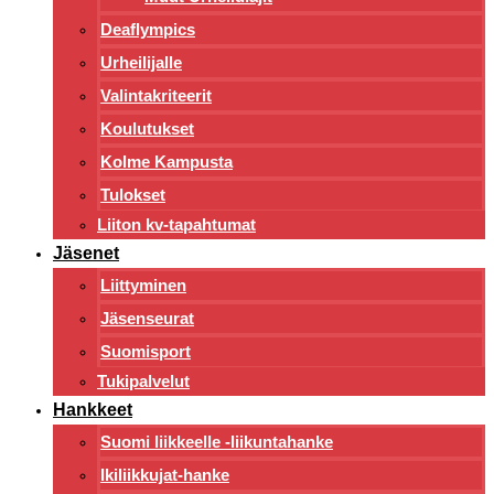
Deaflympics
Urheilijalle
Valintakriteerit
Koulutukset
Kolme Kampusta
Tulokset
Liiton kv-tapahtumat
Jäsenet
Liittyminen
Jäsenseurat
Suomisport
Tukipalvelut
Hankkeet
Suomi liikkeelle -liikuntahanke
Ikiliikkujat-hanke