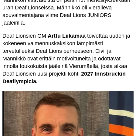
Männikön kasvateista on pelannut menestyksekkään
uran Deaf Lionseissa. Männikkö oli vieraileva
apuvalmentajana viime Deaf Lions JUNIORS
jääleirillä.
Deaf Lionsien GM
Arttu Liikamaa
toivottaa uuden ja
kokeneen valmennuskaksikon lämpimästi
tervetulleeksi Deaf Lions perheeseen. Civil ja
Männikkö ovat erittäin motivoituneita ja odottavat
innolla toukokuista jääleiriä Vierumäellä, josta alkaa
Deaf Lionsien uusi projekti kohti
2027 Innsbruckin
Deaflympicia.