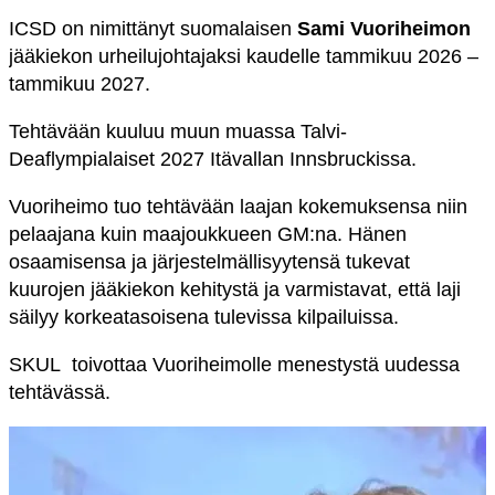
ICSD on nimittänyt suomalaisen
Sami Vuoriheimon
jääkiekon urheilujohtajaksi kaudelle tammikuu 2026 –
tammikuu 2027.
Tehtävään kuuluu muun muassa Talvi-
Deaflympialaiset 2027 Itävallan Innsbruckissa.
Vuoriheimo tuo tehtävään laajan kokemuksensa niin
pelaajana kuin maajoukkueen GM:na. Hänen
osaamisensa ja järjestelmällisyytensä tukevat
kuurojen jääkiekon kehitystä ja varmistavat, että laji
säilyy korkeatasoisena tulevissa kilpailuissa.
SKUL toivottaa Vuoriheimolle menestystä uudessa
tehtävässä.