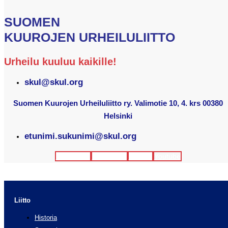
SUOMEN
KUUROJEN URHEILULIITTO
Urheilu kuuluu kaikille!
skul@skul.org
Suomen Kuurojen Urheiluliitto ry. Valimotie 10, 4. krs 00380
Helsinki
etunimi.sukunimi@skul.org
Facebook
Instagram
Twitter
Youtube
Liitto
Historia