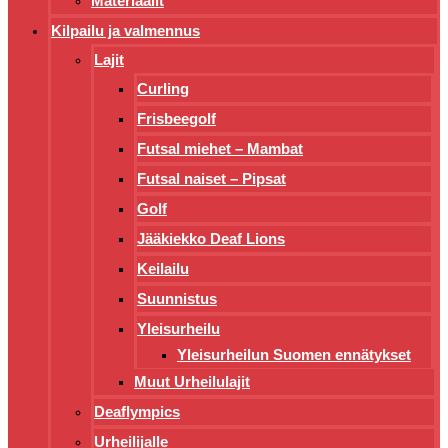
Materiaalit
Kilpailu ja valmennus
Lajit
Curling
Frisbeegolf
Futsal miehet – Mambat
Futsal naiset – Pipsat
Golf
Jääkiekko Deaf Lions
Keilailu
Suunnistus
Yleisurheilu
Yleisurheilun Suomen ennätykset
Muut Urheilulajit
Deaflympics
Urheilijalle