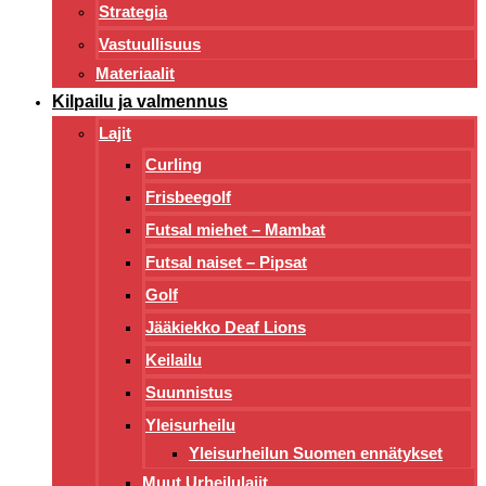
Strategia
Vastuullisuus
Materiaalit
Kilpailu ja valmennus
Lajit
Curling
Frisbeegolf
Futsal miehet – Mambat
Futsal naiset – Pipsat
Golf
Jääkiekko Deaf Lions
Keilailu
Suunnistus
Yleisurheilu
Yleisurheilun Suomen ennätykset
Muut Urheilulajit