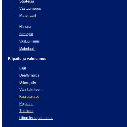
Strategia
Vastuullisuus
Materiaalit
Historia
Strategia
Vastuullisuus
Materiaalit
Kilpailu ja valmennus
Lajit
Deaflympics
Urheilijalle
Valintakriteerit
Koulutukset
Pajulahti
Tulokset
Liiton kv-tapahtumat