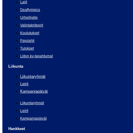
Lajit
Deaflympics
Urheilijalle
Valintakriteerit
Koulutukset
Pajulahti
Tulokset
Liiton kv-tapahtumat
Liikunta
Liikuntaryhmät
Leirit
Kampanjapäivät
Liikuntaryhmät
Leirit
Kampanjapäivät
Hankkeet