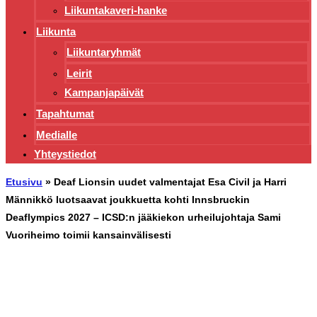
Liikuntakaveri-hanke
Liikunta
Liikuntaryhmät
Leirit
Kampanjapäivät
Tapahtumat
Medialle
Yhteystiedot
Etusivu
»
Deaf Lionsin uudet valmentajat Esa Civil ja Harri
Männikkö luotsaavat joukkuetta kohti Innsbruckin
Deaflympics 2027 – ICSD:n jääkiekon urheilujohtaja Sami
Vuoriheimo toimii kansainvälisesti