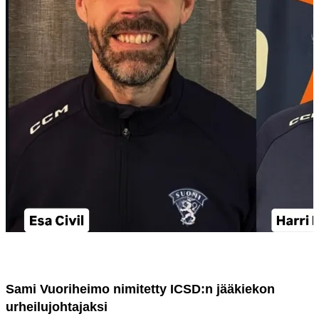
Sami Vuoriheimo nimitetty ICSD:n jääkiekon
urheilujohtajaksi