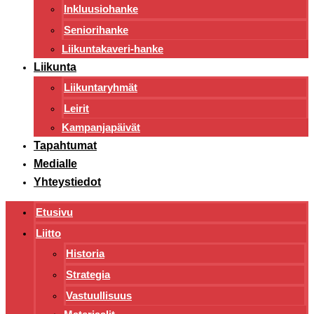
Inkluusiohanke
Seniorihanke
Liikuntakaveri-hanke
Liikunta
Liikuntaryhmät
Leirit
Kampanjapäivät
Tapahtumat
Medialle
Yhteystiedot
Etusivu
Liitto
Historia
Strategia
Vastuullisuus