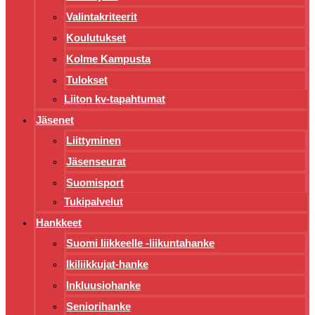
Valintakriteerit
Koulutukset
Kolme Kampusta
Tulokset
Liiton kv-tapahtumat
Jäsenet
Liittyminen
Jäsenseurat
Suomisport
Tukipalvelut
Hankkeet
Suomi liikkeelle -liikuntahanke
Ikiliikkujat-hanke
Inkluusiohanke
Seniorihanke