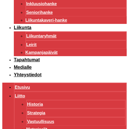
Inkluusiohanke
Seniorihanke
Liikuntakaveri-hanke
Liikunta
Liikuntaryhmät
Leirit
Kampanjapäivät
Tapahtumat
Medialle
Yhteystiedot
Etusivu
Liitto
Historia
Strategia
Vastuullisuus