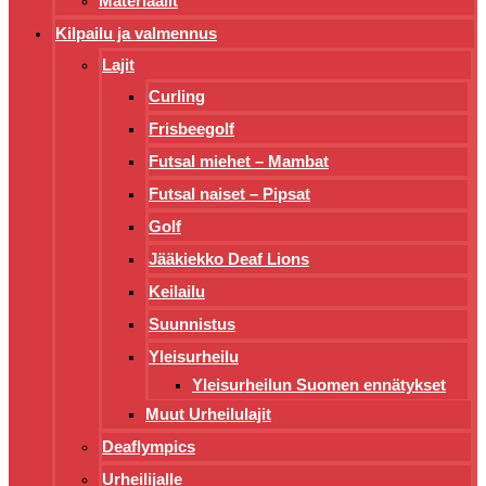
Materiaalit
Kilpailu ja valmennus
Lajit
Curling
Frisbeegolf
Futsal miehet – Mambat
Futsal naiset – Pipsat
Golf
Jääkiekko Deaf Lions
Keilailu
Suunnistus
Yleisurheilu
Yleisurheilun Suomen ennätykset
Muut Urheilulajit
Deaflympics
Urheilijalle