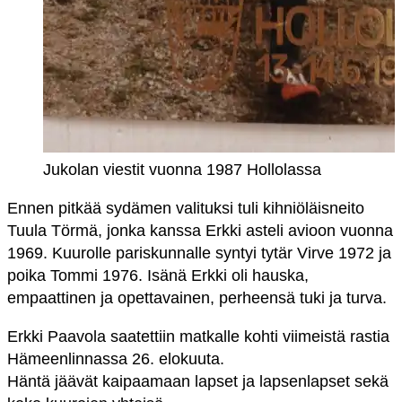
Jukolan viestit vuonna 1987 Hollolassa
Ennen pitkää sydämen valituksi tuli kihniöläisneito
Tuula Törmä, jonka kanssa Erkki asteli avioon vuonna
1969. Kuurolle pariskunnalle syntyi tytär Virve 1972 ja
poika Tommi 1976. Isänä Erkki oli hauska,
empaattinen ja opettavainen, perheensä tuki ja turva.
Erkki Paavola saatettiin matkalle kohti viimeistä rastia
Hämeenlinnassa 26. elokuuta.
Häntä jäävät kaipaamaan lapset ja lapsenlapset sekä