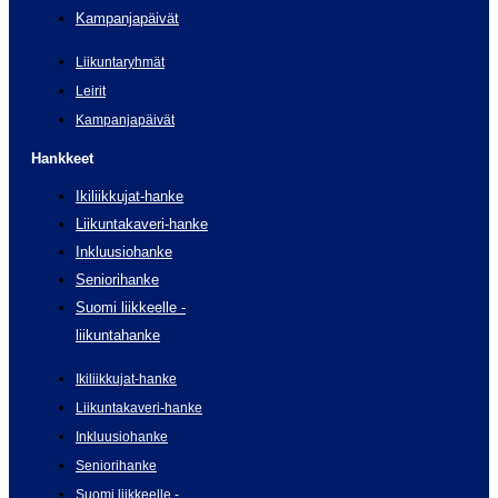
Kampanjapäivät
Liikuntaryhmät
Leirit
Kampanjapäivät
Hankkeet
Ikiliikkujat-hanke
Liikuntakaveri-hanke
Inkluusiohanke
Seniorihanke
Suomi liikkeelle -
liikuntahanke
Ikiliikkujat-hanke
Liikuntakaveri-hanke
Inkluusiohanke
Seniorihanke
Suomi liikkeelle -