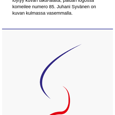
löytyy kuvan taka-alalta, paidan logossa
komeilee numero 85. Juhani Syvänen on
kuvan kulmassa vasemmalla.