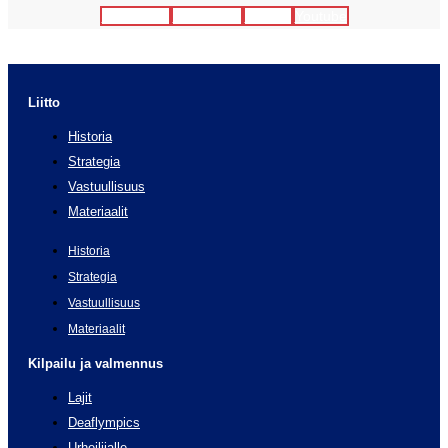
Facebook
Instagram
Twitter
Youtube
Liitto
Historia
Strategia
Vastuullisuus
Materiaalit
Historia
Strategia
Vastuullisuus
Materiaalit
Kilpailu ja valmennus
Lajit
Deaflympics
Urheilijalle