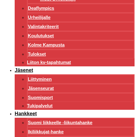
Deaflympics
Urheilijalle
Valintakriteerit
Koulutukset
Kolme Kampusta
Tulokset
Liiton kv-tapahtumat
Jäsenet
Liittyminen
Jäsenseurat
Suomisport
Tukipalvelut
Hankkeet
Suomi liikkeelle -liikuntahanke
Ikiliikkujat-hanke