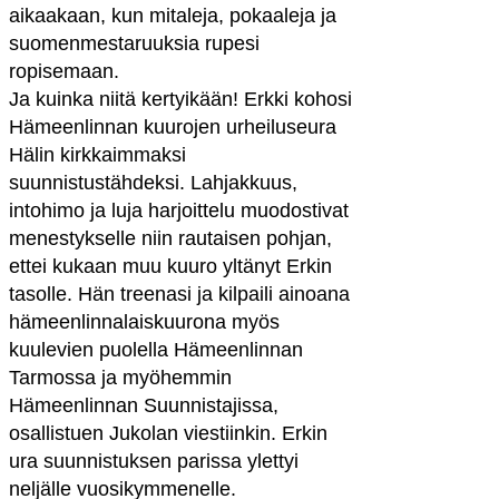
aikaakaan, kun mitaleja, pokaaleja ja
suomenmestaruuksia rupesi
ropisemaan.
Ja kuinka niitä kertyikään! Erkki kohosi
Hämeenlinnan kuurojen urheiluseura
Hälin kirkkaimmaksi
suunnistustähdeksi. Lahjakkuus,
intohimo ja luja harjoittelu muodostivat
menestykselle niin rautaisen pohjan,
ettei kukaan muu kuuro yltänyt Erkin
tasolle. Hän treenasi ja kilpaili ainoana
hämeenlinnalaiskuurona myös
kuulevien puolella Hämeenlinnan
Tarmossa ja myöhemmin
Hämeenlinnan Suunnistajissa,
osallistuen Jukolan viestiinkin. Erkin
ura suunnistuksen parissa ylettyi
neljälle vuosikymmenelle.