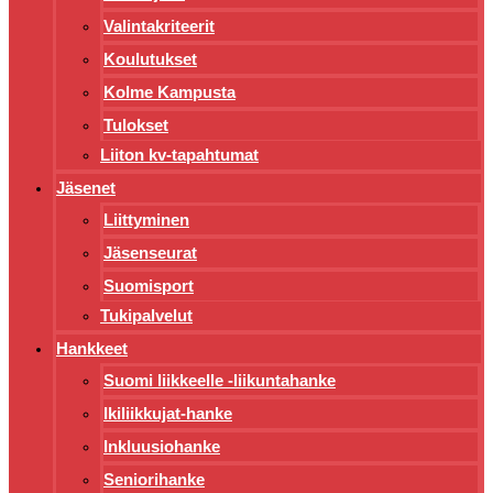
Valintakriteerit
Koulutukset
Kolme Kampusta
Tulokset
Liiton kv-tapahtumat
Jäsenet
Liittyminen
Jäsenseurat
Suomisport
Tukipalvelut
Hankkeet
Suomi liikkeelle -liikuntahanke
Ikiliikkujat-hanke
Inkluusiohanke
Seniorihanke