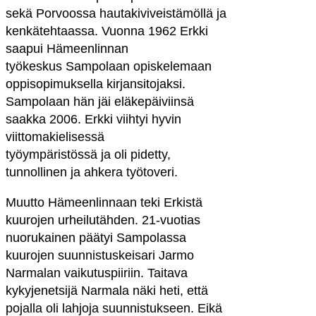
sekä Porvoossa hautakiviveistämöllä ja
kenkätehtaassa. Vuonna 1962 Erkki
saapui Hämeenlinnan
työkeskus Sampolaan opiskelemaan
oppisopimuksella kirjansitojaksi.
Sampolaan hän jäi eläkepäiviinsä
saakka 2006. Erkki viihtyi hyvin
viittomakielisessä
työympäristössä ja oli pidetty,
tunnollinen ja ahkera työtoveri.
Muutto Hämeenlinnaan teki Erkistä
kuurojen urheilutähden. 21-vuotias
nuorukainen päätyi Sampolassa
kuurojen suunnistuskeisari Jarmo
Narmalan vaikutuspiiriin. Taitava
kykyjenetsijä Narmala näki heti, että
pojalla oli lahjoja suunnistukseen. Eikä