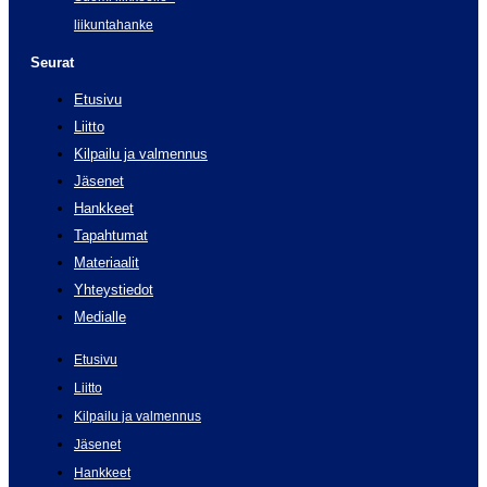
liikuntahanke
Seurat
Etusivu
Liitto
Kilpailu ja valmennus
Jäsenet
Hankkeet
Tapahtumat
Materiaalit
Yhteystiedot
Medialle
Etusivu
Liitto
Kilpailu ja valmennus
Jäsenet
Hankkeet