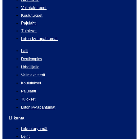
Valintakriteerit
Koulutukset
Pajulahti
Tulokset
Liiton kv-tapahtumat
Lajit
Deaflympics
Urheilijalle
Valintakriteerit
Koulutukset
Pajulahti
Tulokset
Liiton kv-tapahtumat
Liikunta
Liikuntaryhmät
Leirit