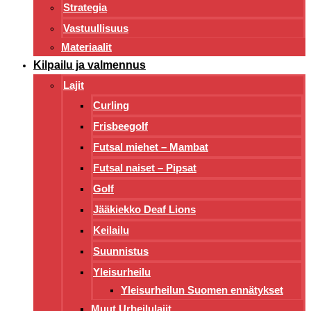
Strategia
Vastuullisuus
Materiaalit
Kilpailu ja valmennus
Lajit
Curling
Frisbeegolf
Futsal miehet – Mambat
Futsal naiset – Pipsat
Golf
Jääkiekko Deaf Lions
Keilailu
Suunnistus
Yleisurheilu
Yleisurheilun Suomen ennätykset
Muut Urheilulajit