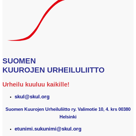
SUOMEN
KUUROJEN URHEILULIITTO
Urheilu kuuluu kaikille!
skul@skul.org
Suomen Kuurojen Urheiluliitto ry. Valimotie 10, 4. krs 00380
Helsinki
etunimi.sukunimi@skul.org