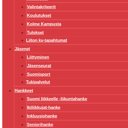
Valintakriteerit
Koulutukset
Kolme Kampusta
Tulokset
Liiton kv-tapahtumat
Jäsenet
Liittyminen
Jäsenseurat
Suomisport
Tukipalvelut
Hankkeet
Suomi liikkeelle -liikuntahanke
Ikiliikkujat-hanke
Inkluusiohanke
Seniorihanke