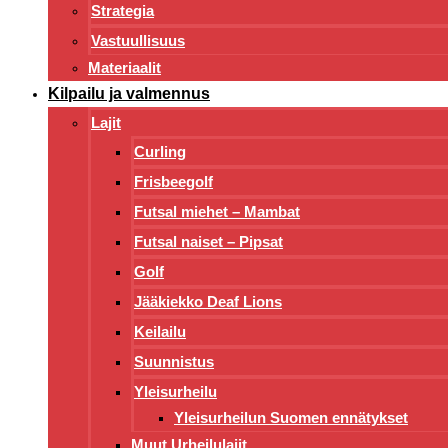
Strategia
Vastuullisuus
Materiaalit
Kilpailu ja valmennus
Lajit
Curling
Frisbeegolf
Futsal miehet – Mambat
Futsal naiset – Pipsat
Golf
Jääkiekko Deaf Lions
Keilailu
Suunnistus
Yleisurheilu
Yleisurheilun Suomen ennätykset
Muut Urheilulajit