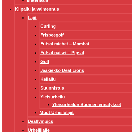
Materiaalit
Kilpailu ja valmennus
Lajit
Curling
Frisbeegolf
Futsal miehet – Mambat
Futsal naiset – Pipsat
Golf
Jääkiekko Deaf Lions
Keilailu
Suunnistus
Yleisurheilu
Yleisurheilun Suomen ennätykset
Muut Urheilulajit
Deaflympics
Urheilijalle