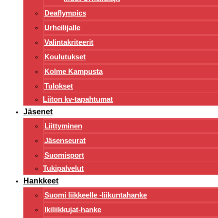
Deaflympics
Urheilijalle
Valintakriteerit
Koulutukset
Kolme Kampusta
Tulokset
Liiton kv-tapahtumat
Jäsenet
Liittyminen
Jäsenseurat
Suomisport
Tukipalvelut
Hankkeet
Suomi liikkeelle -liikuntahanke
Ikiliikkujat-hanke