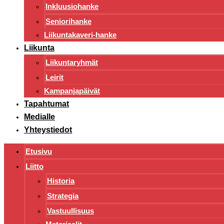
Inkluusiohanke
Seniorihanke
Liikuntakaveri-hanke
Liikunta
Liikuntaryhmät
Leirit
Kampanjapäivät
Tapahtumat
Medialle
Yhteystiedot
Etusivu
Liitto
Historia
Strategia
Vastuullisuus