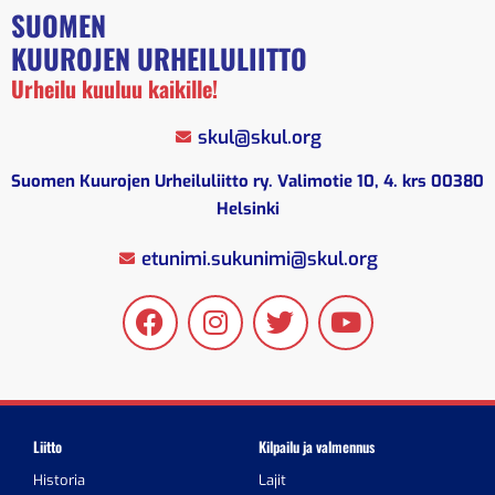
SUOMEN
KUUROJEN URHEILULIITTO
Urheilu kuuluu kaikille!
skul@skul.org
Suomen Kuurojen Urheiluliitto ry. Valimotie 10, 4. krs 00380
Helsinki
etunimi.sukunimi@skul.org
Liitto
Kilpailu ja valmennus
Historia
Lajit