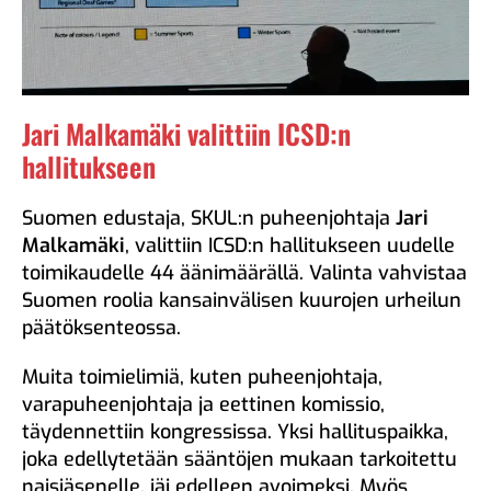
Jari Malkamäki valittiin ICSD:n
hallitukseen
Suomen edustaja, SKUL:n puheenjohtaja
Jari
Malkamäki
, valittiin ICSD:n hallitukseen uudelle
toimikaudelle 44 äänimäärällä. Valinta vahvistaa
Suomen roolia kansainvälisen kuurojen urheilun
päätöksenteossa.
Muita toimielimiä, kuten puheenjohtaja,
varapuheenjohtaja ja eettinen komissio,
täydennettiin kongressissa. Yksi hallituspaikka,
joka edellytetään sääntöjen mukaan tarkoitettu
naisjäsenelle, jäi edelleen avoimeksi. Myös