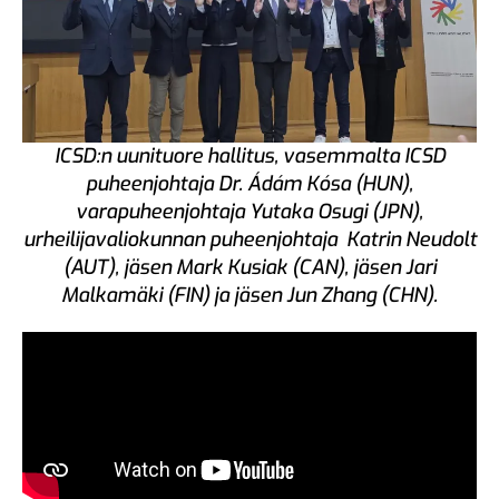
ICSD:n uunituore hallitus, vasemmalta ICSD
puheenjohtaja Dr. Ádám Kósa (HUN),
varapuheenjohtaja Yutaka Osugi (JPN),
urheilijavaliokunnan puheenjohtaja Katrin Neudolt
(AUT), jäsen Mark Kusiak (CAN), jäsen Jari
Malkamäki (FIN) ja jäsen Jun Zhang (CHN).