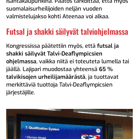
isäntäkaupunkina. Päätös tarkoittaa, että myös
suomalaisurheilijoiden neljän vuoden
valmistelujakso kohti Ateenaa voi alkaa.
Futsal ja shakki säilyvät talviohjelmassa
Kongressissa päätettiin myös, että
futsal ja
shakki säilyvät Talvi-Deaflympicsien
ohjelmassa
, vaikka niitä ei toteuteta lumella tai
jäällä. Lajipari muodostaa yhteensä
65 %
talvikisojen urheilijamäärästä
, ja tuottavat
merkittäviä tuottoja Talvi-Deaflympicsien
järjestäjille.