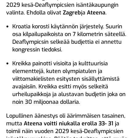
2029 kesä-Deaflympicsien isäntäkaupungin
valinta. Ehdolla olivat
Zagreb
ja
Ateena
.
Kroatia korosti käytännön järjestely. Suurin
osa kilpailupaikoista on 7 kilometrin säteellä.
Deaflympicsin selkeää budjettia ei annettu
kongressin tiedoksi.
Kreikka painotti visioita ja kulttuurisia
elementtejä, kuten olympiatulen ja
viittomakielisten esitysten sisällyttämistä
avajaisiin. Kreikka esitti myös selkeitä
urheilupaikkoja ja alustavan budjetin joka on
noin 30 miljoonaa dollaria.
Lopullinen äänestys oli äärimmäisen tasainen,
mutta
Ateena voitti niukalla erolla 33- 31
ja
toimii näin vuoden 2029 kesä-Deaflympicsien