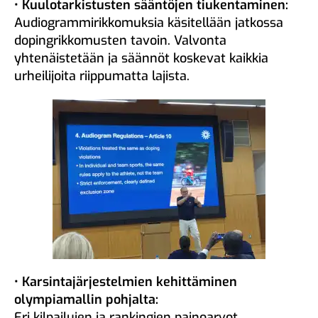
• Kuulotarkistusten sääntöjen tiukentaminen:
Audiogrammirikkomuksia käsitellään jatkossa
dopingrikkomusten tavoin. Valvonta
yhtenäistetään ja säännöt koskevat kaikkia
urheilijoita riippumatta lajista.
• Karsintajärjestelmien kehittäminen
olympiamallin pohjalta:
Eri kilpailujen ja rankingien painoarvot