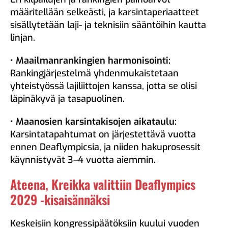
määritellään selkeästi, ja karsintaperiaatteet
sisällytetään laji- ja teknisiin sääntöihin kautta
linjan.
• Maailmanrankingien harmonisointi:
Rankingjärjestelmä yhdenmukaistetaan
yhteistyössä lajiliittojen kanssa, jotta se olisi
läpinäkyvä ja tasapuolinen.
• Maanosien karsintakisojen aikataulu:
Karsintatapahtumat on järjestettävä vuotta
ennen Deaflympicsia, ja niiden hakuprosessit
käynnistyvät 3–4 vuotta aiemmin.
Ateena, Kreikka valittiin Deaflympics
2029 -kisaisännäksi
Keskeisiin kongressipäätöksiin kuului vuoden