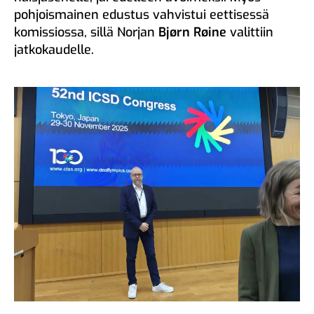
pohjoismainen edustus vahvistui eettisessä
komissiossa, sillä Norjan
Bjørn Røine
valittiin
jatkokaudelle.