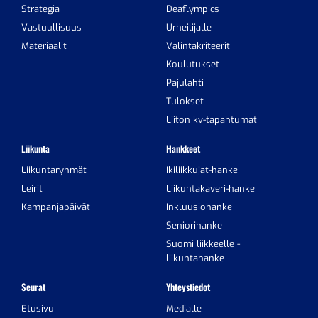
Strategia
Deaflympics
Vastuullisuus
Urheilijalle
Materiaalit
Valintakriteerit
Koulutukset
Pajulahti
Tulokset
Liiton kv-tapahtumat
Liikunta
Hankkeet
Liikuntaryhmät
Ikiliikkujat-hanke
Leirit
Liikuntakaveri-hanke
Kampanjapäivät
Inkluusiohanke
Seniorihanke
Suomi liikkeelle -
liikuntahanke
Seurat
Yhteystiedot
Etusivu
Medialle