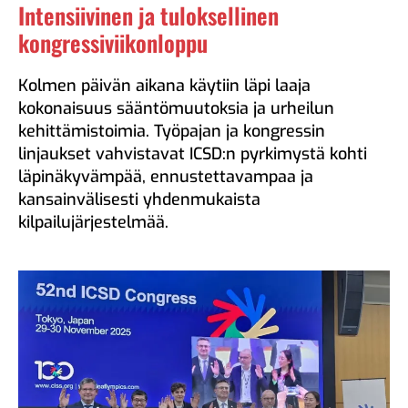
Intensiivinen ja tuloksellinen
kongressiviikonloppu
Kolmen päivän aikana käytiin läpi laaja
kokonaisuus sääntömuutoksia ja urheilun
kehittämistoimia. Työpajan ja kongressin
linjaukset vahvistavat ICSD:n pyrkimystä kohti
läpinäkyvämpää, ennustettavampaa ja
kansainvälisesti yhdenmukaista
kilpailujärjestelmää.