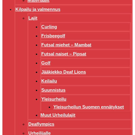
Materiaalit
Kilpailu ja valmennus
Lajit
Curling
Frisbeegolf
Futsal miehet – Mambat
Futsal naiset – Pipsat
Golf
Jääkiekko Deaf Lions
Keilailu
Suunnistus
Yleisurheilu
Yleisurheilun Suomen ennätykset
Muut Urheilulajit
Deaflympics
Urheilijalle