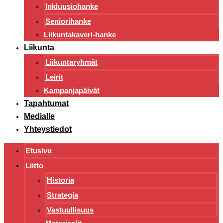
Inkluusiohanke
Seniorihanke
Liikuntakaveri-hanke
Liikunta
Liikuntaryhmät
Leirit
Kampanjapäivät
Tapahtumat
Medialle
Yhteystiedot
Etusivu
Liitto
Historia
Strategia
Vastuullisuus