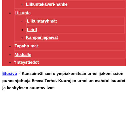
Liikuntakaveri-hanke
Liikunta
Liikuntaryhmät
Leirit
Kampanjapäivät
Tapahtumat
Medialle
Yhteystiedot
Etusivu
»
Kansainvälisen olympiakomitean urheilijakomission
puheenjohtaja Emma Terho: Kuurojen urheilun mahdollisuudet
ja kehityksen suuntaviivat