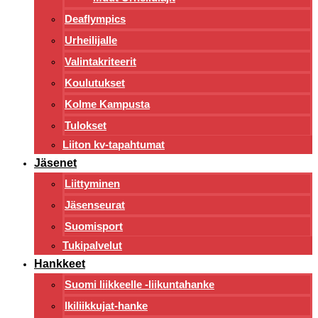
Deaflympics
Urheilijalle
Valintakriteerit
Koulutukset
Kolme Kampusta
Tulokset
Liiton kv-tapahtumat
Jäsenet
Liittyminen
Jäsenseurat
Suomisport
Tukipalvelut
Hankkeet
Suomi liikkeelle -liikuntahanke
Ikiliikkujat-hanke