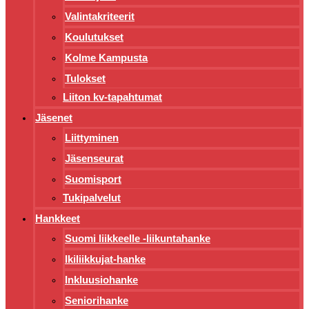
Valintakriteerit
Koulutukset
Kolme Kampusta
Tulokset
Liiton kv-tapahtumat
Jäsenet
Liittyminen
Jäsenseurat
Suomisport
Tukipalvelut
Hankkeet
Suomi liikkeelle -liikuntahanke
Ikiliikkujat-hanke
Inkluusiohanke
Seniorihanke