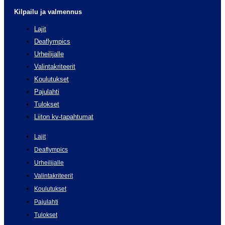
Kilpailu ja valmennus
Lajit
Deaflympics
Urheilijalle
Valintakriteerit
Koulutukset
Pajulahti
Tulokset
Liiton kv-tapahtumat
Lajit
Deaflympics
Urheilijalle
Valintakriteerit
Koulutukset
Pajulahti
Tulokset