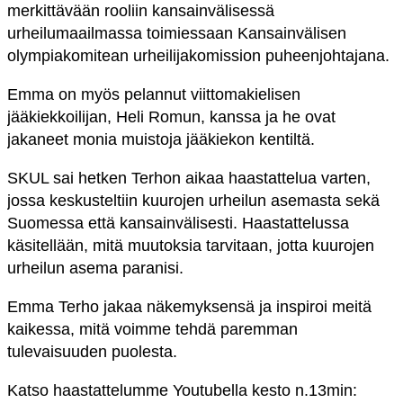
merkittävään rooliin kansainvälisessä
urheilumaailmassa toimiessaan Kansainvälisen
olympiakomitean urheilijakomission puheenjohtajana.
Emma on myös pelannut viittomakielisen
jääkiekkoilijan, Heli Romun, kanssa ja he ovat
jakaneet monia muistoja jääkiekon kentiltä.
SKUL sai hetken Terhon aikaa haastattelua varten,
jossa keskusteltiin kuurojen urheilun asemasta sekä
Suomessa että kansainvälisesti. Haastattelussa
käsitellään, mitä muutoksia tarvitaan, jotta kuurojen
urheilun asema paranisi.
Emma Terho jakaa näkemyksensä ja inspiroi meitä
kaikessa, mitä voimme tehdä paremman
tulevaisuuden puolesta.
Katso haastattelumme Youtubella kesto n.13min: