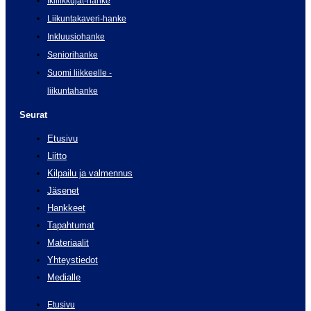
Ikiliikkujat-hanke
Liikuntakaveri-hanke
Inkluusiohanke
Seniorihanke
Suomi liikkeelle -
liikuntahanke
Seurat
Etusivu
Liitto
Kilpailu ja valmennus
Jäsenet
Hankkeet
Tapahtumat
Materiaalit
Yhteystiedot
Medialle
Etusivu