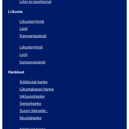
Liiton kv-tapahtumat
Liikunta
Liikuntaryhmät
Leirit
Kampanjapäivät
Liikuntaryhmät
Leirit
Kampanjapäivät
Hankkeet
Ikiliikkujat-hanke
Liikuntakaveri-hanke
Inkluusiohanke
Seniorihanke
Suomi liikkeelle -
liikuntahanke