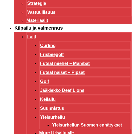
Strategia
Vastuullisuus
Materiaalit
Kilpailu ja valmennus
Lajit
Curling
Frisbeegolf
Futsal miehet – Mambat
Futsal naiset – Pipsat
Golf
Jääkiekko Deaf Lions
Keilailu
Suunnistus
Yleisurheilu
Yleisurheilun Suomen ennätykset
Muut Urheilulajit