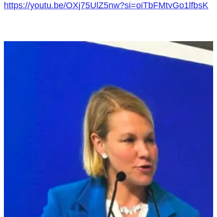
https://youtu.be/OXj75UlZ5nw?si=oiTbFMtvGo1lfbsK