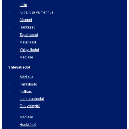
Liitto
Kilpailu ja valmennus
Jäsenet
Hankkeet
Tapahtumat
Materiaalit
Yhteystiedot
Medialle
Yhteystiedot
Medialle
Henkilöstö
Hallitus
Laskutustiedot
Ota yhteyttä
Medialle
Henkilöstö