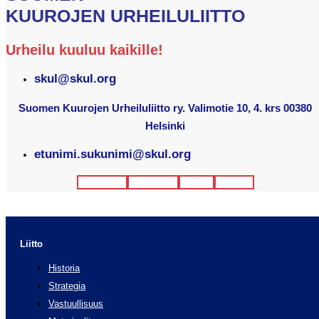
KUUROJEN URHEILULIITTO
Urheilu kuuluu kaikille!
skul@skul.org
Suomen Kuurojen Urheiluliitto ry. Valimotie 10, 4. krs 00380
Helsinki
etunimi.sukunimi@skul.org
Facebook
Instagram
Twitter
Youtube
Liitto
Historia
Strategia
Vastuullisuus