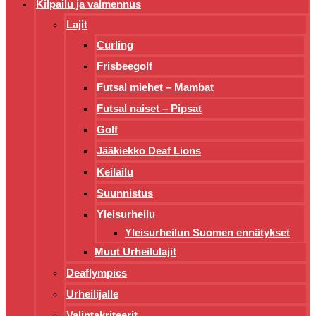
Kilpailu ja valmennus
Lajit
Curling
Frisbeegolf
Futsal miehet – Mambat
Futsal naiset – Pipsat
Golf
Jääkiekko Deaf Lions
Keilailu
Suunnistus
Yleisurheilu
Yleisurheilun Suomen ennätykset
Muut Urheilulajit
Deaflympics
Urheilijalle
Valintakriteerit