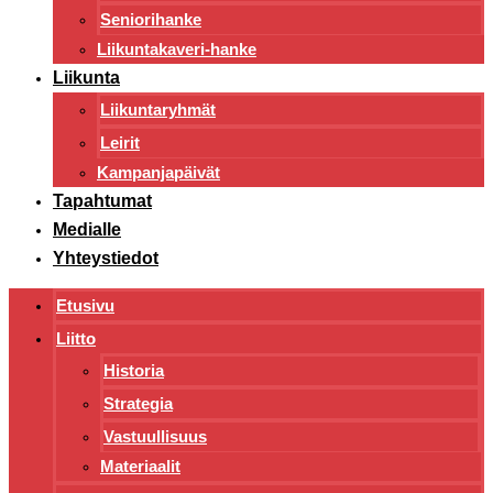
Seniorihanke
Liikuntakaveri-hanke
Liikunta
Liikuntaryhmät
Leirit
Kampanjapäivät
Tapahtumat
Medialle
Yhteystiedot
Etusivu
Liitto
Historia
Strategia
Vastuullisuus
Materiaalit