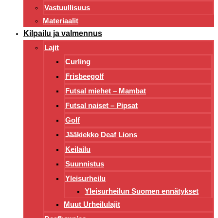
Vastuullisuus
Materiaalit
Kilpailu ja valmennus
Lajit
Curling
Frisbeegolf
Futsal miehet – Mambat
Futsal naiset – Pipsat
Golf
Jääkiekko Deaf Lions
Keilailu
Suunnistus
Yleisurheilu
Yleisurheilun Suomen ennätykset
Muut Urheilulajit