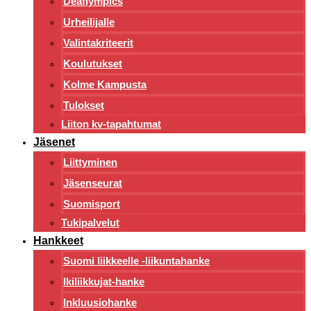
Deaflympics
Urheilijalle
Valintakriteerit
Koulutukset
Kolme Kampusta
Tulokset
Liiton kv-tapahtumat
Jäsenet
Liittyminen
Jäsenseurat
Suomisport
Tukipalvelut
Hankkeet
Suomi liikkeelle -liikuntahanke
Ikiliikkujat-hanke
Inkluusiohanke