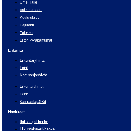
Urheilijalle
Valintakriteerit
Koulutukset
Pajulahti
Tulokset
Liiton kv-tapahtumat
Liikunta
Liikuntaryhmät
Leirit
Kampanjapäivät
Liikuntaryhmät
Leirit
Kampanjapäivät
Hankkeet
Ikiliikkujat-hanke
Liikuntakaveri-hanke