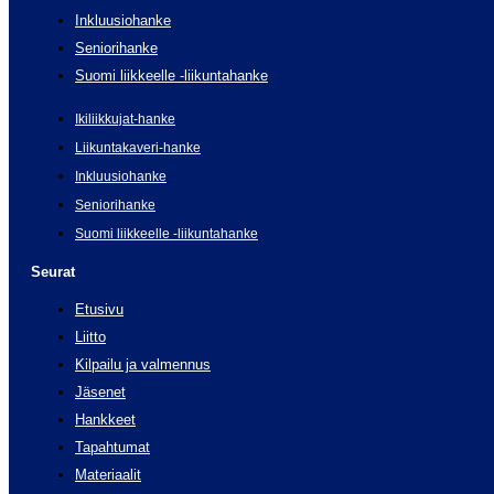
Inkluusiohanke
Seniorihanke
Suomi liikkeelle -liikuntahanke
Ikiliikkujat-hanke
Liikuntakaveri-hanke
Inkluusiohanke
Seniorihanke
Suomi liikkeelle -liikuntahanke
Seurat
Etusivu
Liitto
Kilpailu ja valmennus
Jäsenet
Hankkeet
Tapahtumat
Materiaalit