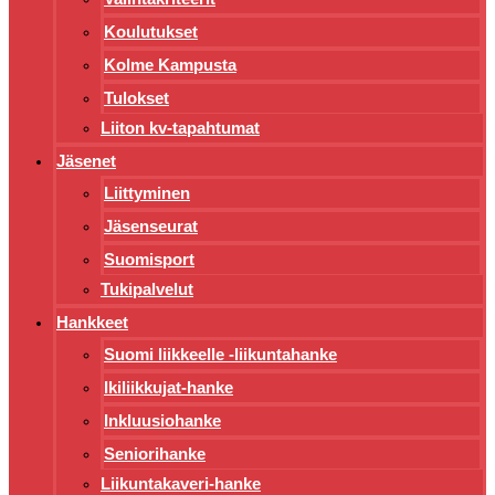
Koulutukset
Kolme Kampusta
Tulokset
Liiton kv-tapahtumat
Jäsenet
Liittyminen
Jäsenseurat
Suomisport
Tukipalvelut
Hankkeet
Suomi liikkeelle -liikuntahanke
Ikiliikkujat-hanke
Inkluusiohanke
Seniorihanke
Liikuntakaveri-hanke