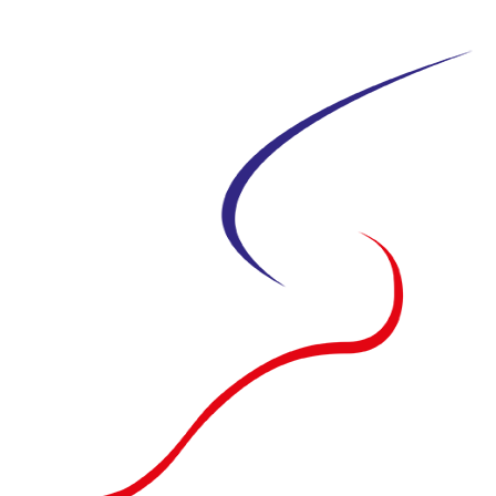
Siirry
suoraan
sisältöön