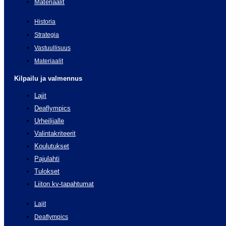
Materiaalit
Historia
Strategia
Vastuullisuus
Materiaalit
Kilpailu ja valmennus
Lajit
Deaflympics
Urheilijalle
Valintakriteerit
Koulutukset
Pajulahti
Tulokset
Liiton kv-tapahtumat
Lajit
Deaflympics