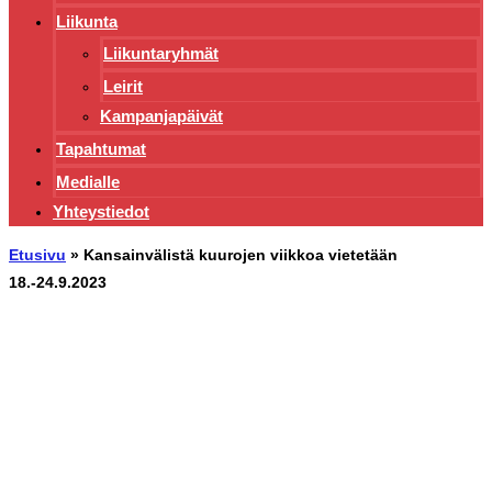
Liikunta
Liikuntaryhmät
Leirit
Kampanjapäivät
Tapahtumat
Medialle
Yhteystiedot
Etusivu
»
Kansainvälistä kuurojen viikkoa vietetään
18.-24.9.2023