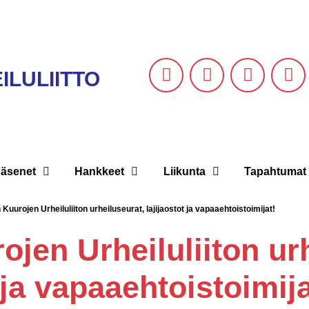
LULIITTO
Jäsenet
Hankkeet
Liikunta
Tapahtumat
Kuurojen Urheiluliiton urheiluseurat, lajijaostot ja vapaaehtoistoimijat!
jen Urheiluliiton urh
 ja vapaaehtoistoimija