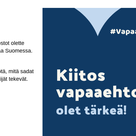
stot olette
maa Suomessa.
ötä, mitä sadat
ijät tekevät.