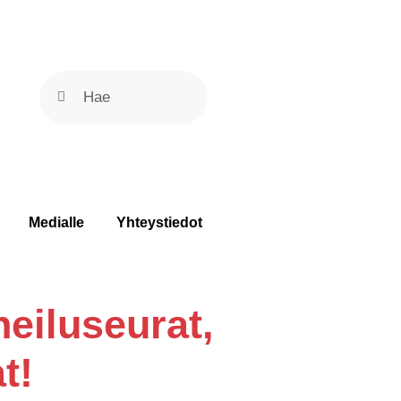
Medialle
Yhteystiedot
eiluseurat,
t!