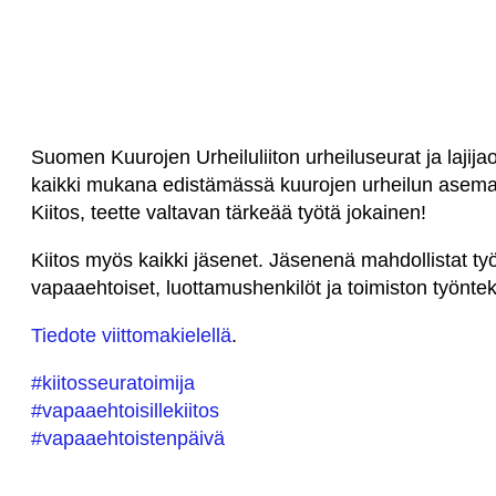
Suomen Kuurojen Urheiluliiton urheiluseurat ja lajijao
kaikki mukana edistämässä kuurojen urheilun ase
Kiitos, teette valtavan tärkeää työtä jokainen!
Kiitos myös kaikki jäsenet. Jäsenenä mahdollistat ty
vapaaehtoiset, luottamushenkilöt ja toimiston työntek
Tiedote viittomakielellä
.
#kiitosseuratoimija
#vapaaehtoisillekiitos
#vapaaehtoistenpäivä