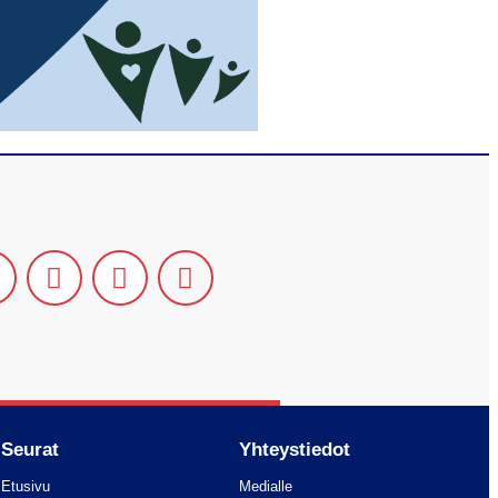
Seurat
Yhteystiedot
Etusivu
Medialle