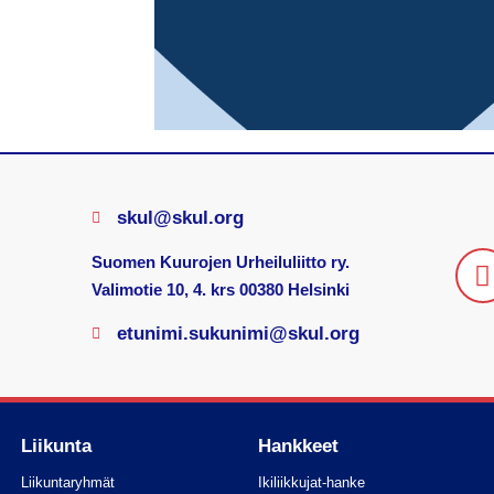
skul@skul.org
Suomen Kuurojen Urheiluliitto ry.
Valimotie 10, 4. krs 00380 Helsinki
etunimi.sukunimi@skul.org
Liikunta
Hankkeet
Liikuntaryhmät
Ikiliikkujat-hanke