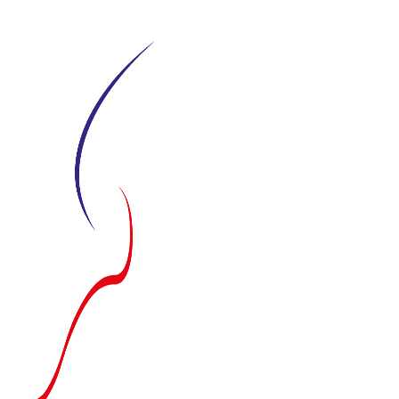
Siirry
suoraan
sisältöön