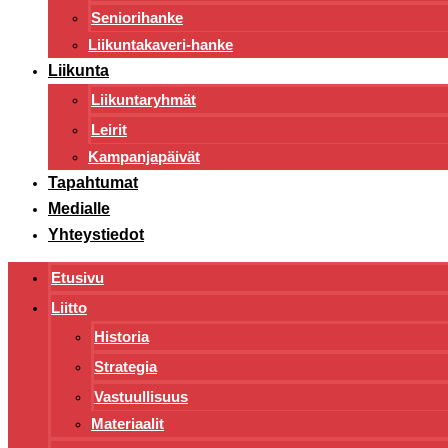
Seniorihanke
Liikuntakaveri-hanke
Liikunta
Liikuntaryhmät
Leirit
Kampanjapäivät
Tapahtumat
Medialle
Yhteystiedot
Etusivu
Liitto
Historia
Strategia
Vastuullisuus
Materiaalit