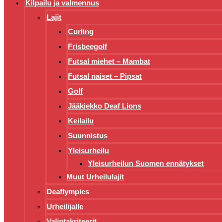
Kilpailu ja valmennus
Lajit
Curling
Frisbeegolf
Futsal miehet – Mambat
Futsal naiset – Pipsat
Golf
Jääkiekko Deaf Lions
Keilailu
Suunnistus
Yleisurheilu
Yleisurheilun Suomen ennätykset
Muut Urheilulajit
Deaflympics
Urheilijalle
Valintakriteerit