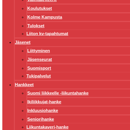
Koulutukset
Kolme Kampusta
Tulokset
Liiton kv-tapahtumat
Jäsenet
Liittyminen
Jäsenseurat
Suomisport
Tukipalvelut
Hankkeet
Suomi liikkeelle -liikuntahanke
Ikiliikkujat-hanke
Inkluusiohanke
Seniorihanke
Liikuntakaveri-hanke