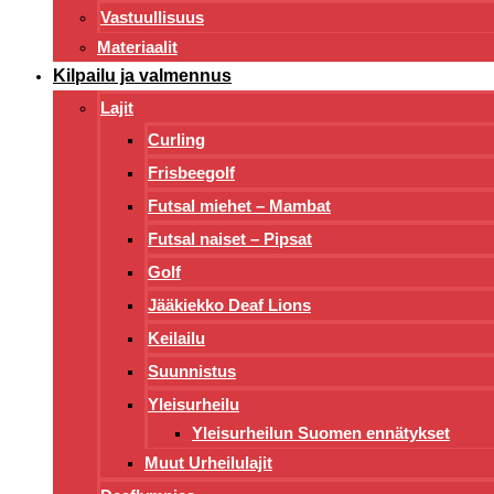
Vastuullisuus
Materiaalit
Kilpailu ja valmennus
Lajit
Curling
Frisbeegolf
Futsal miehet – Mambat
Futsal naiset – Pipsat
Golf
Jääkiekko Deaf Lions
Keilailu
Suunnistus
Yleisurheilu
Yleisurheilun Suomen ennätykset
Muut Urheilulajit