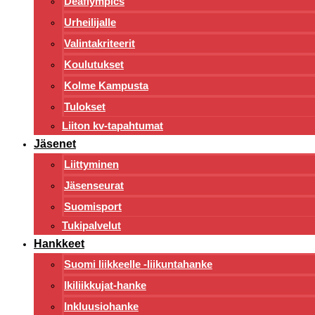
Deaflympics
Urheilijalle
Valintakriteerit
Koulutukset
Kolme Kampusta
Tulokset
Liiton kv-tapahtumat
Jäsenet
Liittyminen
Jäsenseurat
Suomisport
Tukipalvelut
Hankkeet
Suomi liikkeelle -liikuntahanke
Ikiliikkujat-hanke
Inkluusiohanke