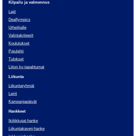
Kilpailu ja valmennus
Lajit
Deaflympics
Urheilijalle
Valintakriteerit
Koulutukset
Pajulahti
Tulokset
Liiton kv-tapahtumat
Liikunta
Liikuntaryhmät
Leirit
Kampanjapäivät
Hankkeet
Ikiliikkujat-hanke
Liikuntakaveri-hanke