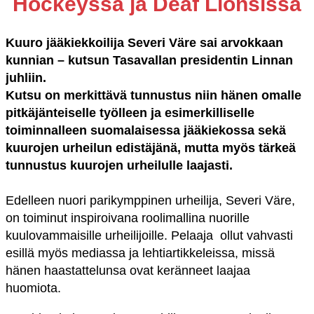
Hockeyssa ja Deaf Lionsissa
Kuuro jääkiekkoilija Severi Väre sai arvokkaan
kunnian – kutsun Tasavallan presidentin Linnan
juhliin.
Kutsu on merkittävä tunnustus niin hänen omalle
pitkäjänteiselle työlleen ja esimerkilliselle
toiminnalleen suomalaisessa jääkiekossa sekä
kuurojen urheilun edistäjänä, mutta myös tärkeä
tunnustus kuurojen urheilulle laajasti.
Edelleen nuori parikymppinen urheilija, Severi Väre,
on toiminut inspiroivana roolimallina nuorille
kuulovammaisille urheilijoille. Pelaaja ollut vahvasti
esillä myös mediassa ja lehtiartikkeleissa, missä
hänen haastattelunsa ovat keränneet laajaa
huomiota.