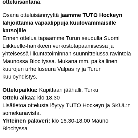
otteluisäntänä
.
Osana otteluisännyyttä
jaamme TUTO Hockeyn
lahjoittamia vapaalippuja kuulovammaisille
katsojille
.
Ennen ottelua tapaamme Turun seudulla Suomi
Liikkeelle-hankkeen verkostotapaamisessa ja
yhteisessä liikuntatoiminnan suunnittelussa ravintola
Maunossa Biocityssa. Mukana mm. paikallinen
kuurojen urheiluseura Valpas ry ja Turun
kuuloyhdistys.
Ottelupaikka:
Kupittaan jäähalli, Turku
Ottelu alkaa:
klo 18.30
Lisätietoa ottelusta löytyy TUTO Hockeyn ja SKUL:n
somekanavista.
Yhteinen palaveri:
klo 16.30-18.00 Mauno
Biocityssa.