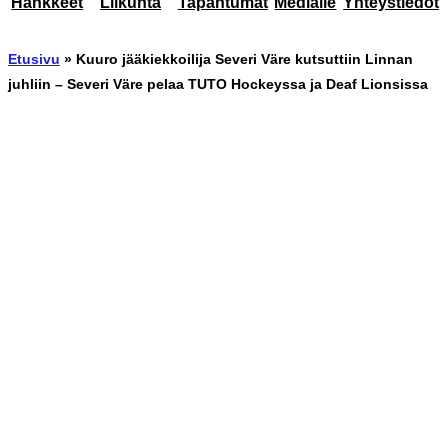
Hankkeet
Liikunta
Tapahtumat
Medialle
Yhteystiedot
Etusivu
»
Kuuro jääkiekkoilija Severi Väre kutsuttiin Linnan
juhliin – Severi Väre pelaa TUTO Hockeyssa ja Deaf Lionsissa