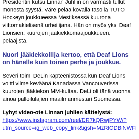
Presidentin kutsu Linnan Juhliin on varmasti tullut
monesta syystä. Väre pelaa kovalla tasolla TUTO
Hockeyn joukkueessa Mestiksessä kuurona
viittomakielisenä urheilijana. Hän on myös yksi Deaf
Lionsien, kuurojen jääkiekkomaajoukkueen,
pelaajista.
Nuori jääkiekkoilija kertoo, että Deaf Lions
on hänelle kuin toinen perhe ja joukkue.
Severi toimi DeLin kapteenistossa kun Deaf Lions
voitti viime keväänä Kanadassa Vancouverissa
kuurojen jääkiekon MM-kultaa. DeLi oli tänä vuonna
ainoa palloilulajien maailmanmestari Suomessa.
Lyhyt video-ote Linnan juhlien kättelystä:
https://www.instagram.com/reel/DR7kQRwjPYW/?
utm_source=ig_web_copy_link&igsh=MzRlODBiNWFl