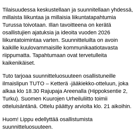
Tilaisuudessa keskustellaan ja suunnitellaan yhdessä,
millaista liikuntaa ja millaisia liikuntatapahtumia
Turussa toivotaan. Illan tavoitteena on kerätä
osallistujien ajatuksia ja ideoita vuoden 2026
liikuntatoimintaa varten. Suunnitteluilta on avoin
kaikille kuulovammaisille kommunikaatiotavasta
riippumatta. Tapahtumaan ovat tervetulleita
kaikenikäiset.
Tuto tarjoaa suunnitteluosuuteen osallistuneille
ilmaislipun TUTO – Ketterä -jääkiekko-otteluun, joka
alkaa klo 18.30 Rajupaja Areenalla (Hippoksentie 2,
Turku). Suomen Kuurojen Urheiluliitto toimii
otteluisäntänä. Ottelu päättyy arviolta klo. 21 aikoihin.
Huom! Lippu edellyttää osallistumista
suunnitteluosuuteen.