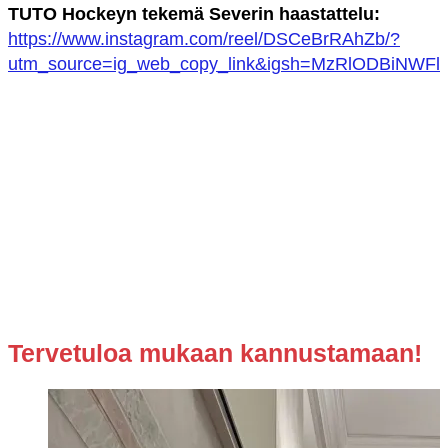
TUTO Hockeyn tekemä Severin haastattelu:
https://www.instagram.com/reel/DSCeBrRAhZb/?
utm_source=ig_web_copy_link&igsh=MzRlODBiNWFl
Tervetuloa mukaan kannustamaan!