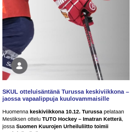
SKUL otteluisäntänä Turussa keskiviikkona –
jaossa vapaalippuja kuulovammaisille
Huomenna
keskiviikkona 10.12. Turussa
pelataan
Mestiksen ottelu
TUTO Hockey – Imatran Ketterä
,
jossa
Suomen Kuurojen Urheiluliitto toimii