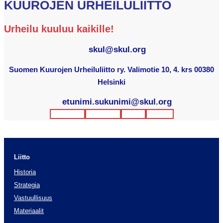
KUUROJEN URHEILULIITTO
Urheilu kuuluu kaikille!
skul@skul.org
Suomen Kuurojen Urheiluliitto ry. Valimotie 10, 4. krs 00380
Helsinki
etunimi.sukunimi@skul.org
Facebook
Instagram
Twitter
Youtube
Liitto
Historia
Strategia
Vastuullisuus
Materiaalit