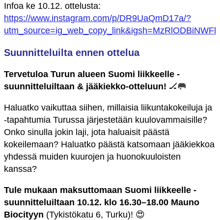
Infoa ke 10.12. ottelusta:
https://www.instagram.com/p/DR9UaQmD17a/?
utm_source=ig_web_copy_link&igsh=MzRlODBiNWFl
Suunnitteluilta ennen ottelua
Tervetuloa Turun alueen Suomi liikkeelle -
suunnitteluiltaan & jääkiekko-otteluun!
🏒🥅
Haluatko vaikuttaa siihen, millaisia liikuntakokeiluja ja
-tapahtumia Turussa järjestetään kuulovammaisille?
Onko sinulla jokin laji, jota haluaisit päästä
kokeilemaan? Haluatko päästä katsomaan jääkiekkoa
yhdessä muiden kuurojen ja huonokuuloisten
kanssa?
Tule mukaan maksuttomaan Suomi liikkeelle -
suunnitteluiltaan 10.12. klo 16.30–18.00 Mauno
Biocityyn
(Tykistökatu 6, Turku)! 😍