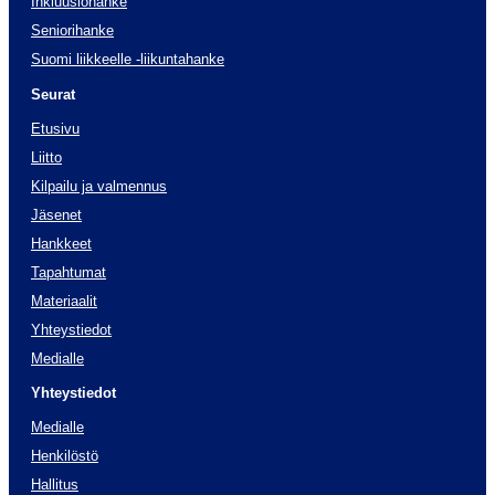
Inkluusiohanke
Seniorihanke
Suomi liikkeelle -liikuntahanke
Seurat
Etusivu
Liitto
Kilpailu ja valmennus
Jäsenet
Hankkeet
Tapahtumat
Materiaalit
Yhteystiedot
Medialle
Yhteystiedot
Medialle
Henkilöstö
Hallitus