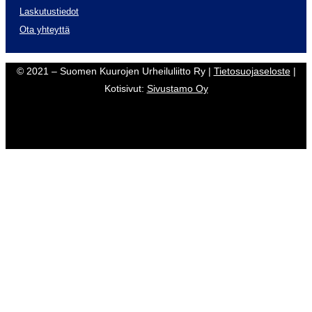
Laskutustiedot
Ota yhteyttä
© 2021 – Suomen Kuurojen Urheiluliitto Ry |
Tietosuojaseloste
|
Kotisivut:
Sivustamo Oy