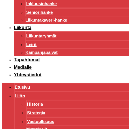
Inkluusiohanke
Seniorihanke
Liikuntakaveri-hanke
Liikunta
Liikuntaryhmät
Leirit
Kampanjapäivät
Tapahtumat
Medialle
Yhteystiedot
Etusivu
Liitto
Historia
Strategia
Vastuullisuus