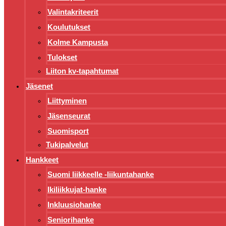
Valintakriteerit
Koulutukset
Kolme Kampusta
Tulokset
Liiton kv-tapahtumat
Jäsenet
Liittyminen
Jäsenseurat
Suomisport
Tukipalvelut
Hankkeet
Suomi liikkeelle -liikuntahanke
Ikiliikkujat-hanke
Inkluusiohanke
Seniorihanke