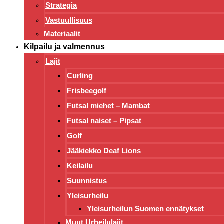
Strategia
Vastuullisuus
Materiaalit
Kilpailu ja valmennus
Lajit
Curling
Frisbeegolf
Futsal miehet – Mambat
Futsal naiset – Pipsat
Golf
Jääkiekko Deaf Lions
Keilailu
Suunnistus
Yleisurheilu
Yleisurheilun Suomen ennätykset
Muut Urheilulajit