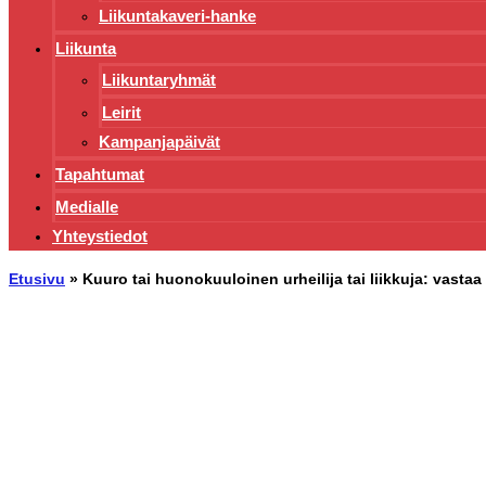
Liikuntakaveri-hanke
Liikunta
Liikuntaryhmät
Leirit
Kampanjapäivät
Tapahtumat
Medialle
Yhteystiedot
Etusivu
»
Kuuro tai huonokuuloinen urheilija tai liikkuja: vasta