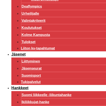
Deaflympics
Urheilijalle
Valintakriteerit
Koulutukset
Kolme Kampusta
Tulokset
Liiton kv-tapahtumat
Jäsenet
Liittyminen
Jäsenseurat
Suomisport
Tukipalvelut
Hankkeet
Suomi liikkeelle -liikuntahanke
Ikiliikkujat-hanke