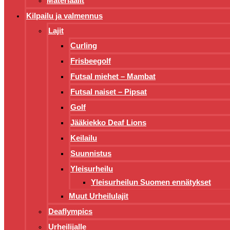
Materiaalit
Kilpailu ja valmennus
Lajit
Curling
Frisbeegolf
Futsal miehet – Mambat
Futsal naiset – Pipsat
Golf
Jääkiekko Deaf Lions
Keilailu
Suunnistus
Yleisurheilu
Yleisurheilun Suomen ennätykset
Muut Urheilulajit
Deaflympics
Urheilijalle