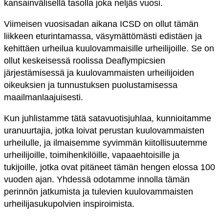
kansainvälisellä tasolla joka neljäs vuosi.
Viimeisen vuosisadan aikana ICSD on ollut tämän
liikkeen eturintamassa, väsymättömästi edistäen ja
kehittäen urheilua kuulovammaisille urheilijoille. Se on
ollut keskeisessä roolissa Deaflympicsien
järjestämisessä ja kuulovammaisten urheilijoiden
oikeuksien ja tunnustuksen puolustamisessa
maailmanlaajuisesti.
Kun juhlistamme tätä satavuotisjuhlaa, kunnioitamme
uranuurtajia, jotka loivat perustan kuulovammaisten
urheilulle, ja ilmaisemme syvimmän kiitollisuutemme
urheilijoille, toimihenkilöille, vapaaehtoisille ja
tukijoille, jotka ovat pitäneet tämän hengen elossa 100
vuoden ajan. Yhdessä odotamme innolla tämän
perinnön jatkumista ja tulevien kuulovammaisten
urheilijasukupolvien inspiroimista.