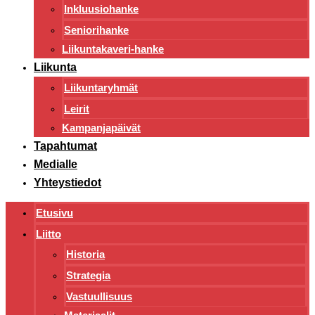
Inkluusiohanke
Seniorihanke
Liikuntakaveri-hanke
Liikunta
Liikuntaryhmät
Leirit
Kampanjapäivät
Tapahtumat
Medialle
Yhteystiedot
Etusivu
Liitto
Historia
Strategia
Vastuullisuus