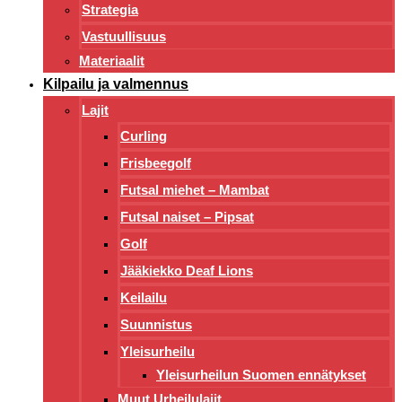
Strategia
Vastuullisuus
Materiaalit
Kilpailu ja valmennus
Lajit
Curling
Frisbeegolf
Futsal miehet – Mambat
Futsal naiset – Pipsat
Golf
Jääkiekko Deaf Lions
Keilailu
Suunnistus
Yleisurheilu
Yleisurheilun Suomen ennätykset
Muut Urheilulajit