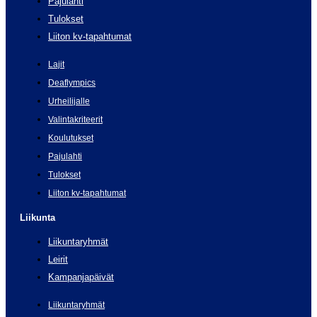
Pajulahti
Tulokset
Liiton kv-tapahtumat
Lajit
Deaflympics
Urheilijalle
Valintakriteerit
Koulutukset
Pajulahti
Tulokset
Liiton kv-tapahtumat
Liikunta
Liikuntaryhmät
Leirit
Kampanjapäivät
Liikuntaryhmät