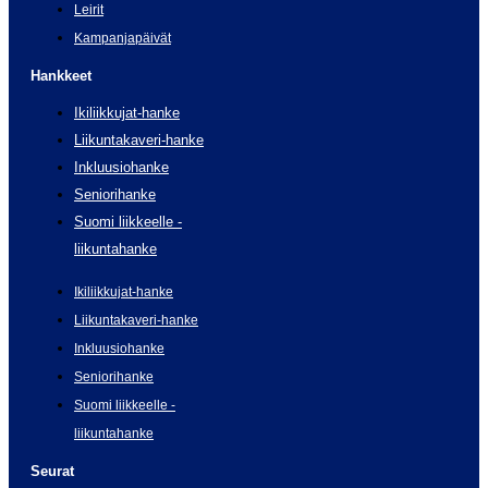
Leirit
Kampanjapäivät
Hankkeet
Ikiliikkujat-hanke
Liikuntakaveri-hanke
Inkluusiohanke
Seniorihanke
Suomi liikkeelle -
liikuntahanke
Ikiliikkujat-hanke
Liikuntakaveri-hanke
Inkluusiohanke
Seniorihanke
Suomi liikkeelle -
liikuntahanke
Seurat