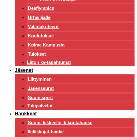
Deaflympics
Urheilijalle
Valintakriteerit
Koulutukset
Kolme Kampusta
Tulokset
Liiton kv-tapahtumat
Jäsenet
Liittyminen
Jäsenseurat
Suomisport
Tukipalvelut
Hankkeet
Suomi liikkeelle -liikuntahanke
Ikiliikkujat-hanke