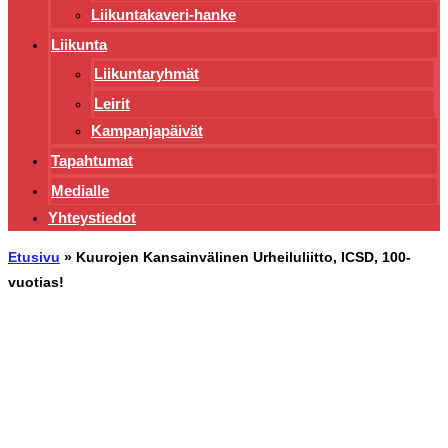
Liikuntakaveri-hanke
Liikunta
Liikuntaryhmät
Leirit
Kampanjapäivät
Tapahtumat
Medialle
Yhteystiedot
Etusivu
»
Kuurojen Kansainvälinen Urheiluliitto, ICSD, 100-
vuotias!