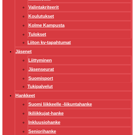
Valintakriteerit
Koulutukset
Kolme Kampusta
Tulokset
Liiton kv-tapahtumat
Jäsenet
Liittyminen
Jäsenseurat
Suomisport
Tukipalvelut
Hankkeet
Suomi liikkeelle -liikuntahanke
Ikiliikkujat-hanke
Inkluusiohanke
Seniorihanke