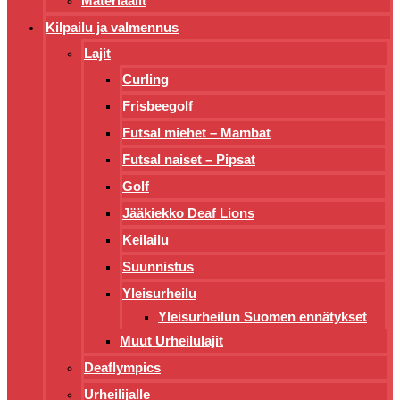
Materiaalit
Kilpailu ja valmennus
Lajit
Curling
Frisbeegolf
Futsal miehet – Mambat
Futsal naiset – Pipsat
Golf
Jääkiekko Deaf Lions
Keilailu
Suunnistus
Yleisurheilu
Yleisurheilun Suomen ennätykset
Muut Urheilulajit
Deaflympics
Urheilijalle