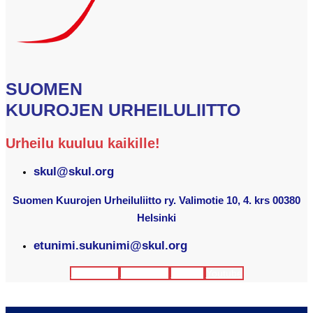
SUOMEN
KUUROJEN URHEILULIITTO
Urheilu kuuluu kaikille!
skul@skul.org
Suomen Kuurojen Urheiluliitto ry. Valimotie 10, 4. krs 00380
Helsinki
etunimi.sukunimi@skul.org
Facebook
Instagram
Twitter
Youtube