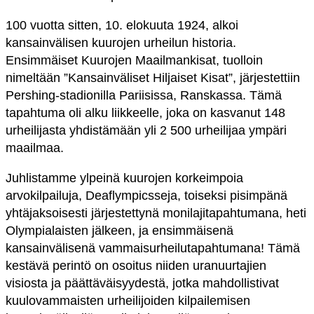
100 vuotta sitten, 10. elokuuta 1924, alkoi
kansainvälisen kuurojen urheilun historia.
Ensimmäiset Kuurojen Maailmankisat, tuolloin
nimeltään ”Kansainväliset Hiljaiset Kisat”, järjestettiin
Pershing-stadionilla Pariisissa, Ranskassa. Tämä
tapahtuma oli alku liikkeelle, joka on kasvanut 148
urheilijasta yhdistämään yli 2 500 urheilijaa ympäri
maailmaa.
Juhlistamme ylpeinä kuurojen korkeimpoia
arvokilpailuja, Deaflympicsseja, toiseksi pisimpänä
yhtäjaksoisesti järjestettynä monilajitapahtumana, heti
Olympialaisten jälkeen, ja ensimmäisenä
kansainvälisenä vammaisurheilutapahtumana! Tämä
kestävä perintö on osoitus niiden uranuurtajien
visiosta ja päättäväisyydestä, jotka mahdollistivat
kuulovammaisten urheilijoiden kilpailemisen