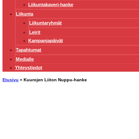
Liikuntakaveri-hanke
Liikunta
Liikuntaryhmät
Leirit
Kampanjapäivät
Tapahtumat
Medialle
Yhteystiedot
Etusivu
»
Kuurojen Liiton Nuppu-hanke