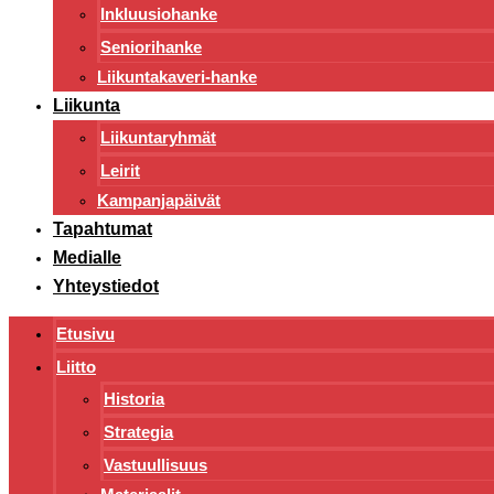
Inkluusiohanke
Seniorihanke
Liikuntakaveri-hanke
Liikunta
Liikuntaryhmät
Leirit
Kampanjapäivät
Tapahtumat
Medialle
Yhteystiedot
Etusivu
Liitto
Historia
Strategia
Vastuullisuus