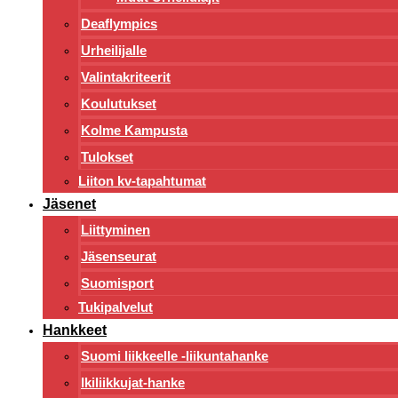
Deaflympics
Urheilijalle
Valintakriteerit
Koulutukset
Kolme Kampusta
Tulokset
Liiton kv-tapahtumat
Jäsenet
Liittyminen
Jäsenseurat
Suomisport
Tukipalvelut
Hankkeet
Suomi liikkeelle -liikuntahanke
Ikiliikkujat-hanke