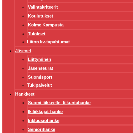
Valintakriteerit
Koulutukset
Kolme Kampusta
Tulokset
Liiton kv-tapahtumat
Jäsenet
Liittyminen
Jäsenseurat
Suomisport
Tukipalvelut
Hankkeet
Suomi liikkeelle -liikuntahanke
Ikiliikkujat-hanke
Inkluusiohanke
Seniorihanke