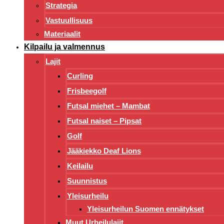
Strategia
Vastuullisuus
Materiaalit
Kilpailu ja valmennus
Lajit
Curling
Frisbeegolf
Futsal miehet – Mambat
Futsal naiset – Pipsat
Golf
Jääkiekko Deaf Lions
Keilailu
Suunnistus
Yleisurheilu
Yleisurheilun Suomen ennätykset
Muut Urheilulajit