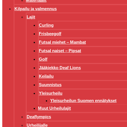
Materiaalit
Kilpailu ja valmennus
Lajit
Curling
Frisbeegolf
Futsal miehet – Mambat
Futsal naiset – Pipsat
Golf
Jääkiekko Deaf Lions
Keilailu
Suunnistus
Yleisurheilu
Yleisurheilun Suomen ennätykset
Muut Urheilulajit
Deaflympics
Urheilijalle