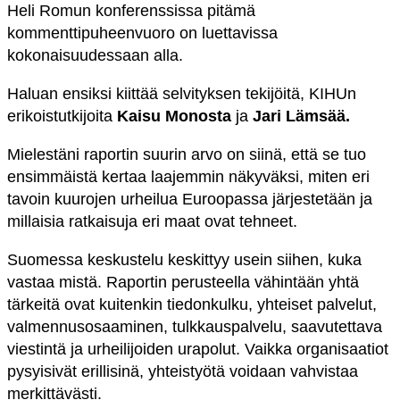
Heli Romun konferenssissa pitämä
kommenttipuheenvuoro on luettavissa
kokonaisuudessaan alla.
Haluan ensiksi kiittää selvityksen tekijöitä, KIHUn
erikoistutkijoita
Kaisu Monosta
ja
Jari Lämsää.
Mielestäni raportin suurin arvo on siinä, että se tuo
ensimmäistä kertaa laajemmin näkyväksi, miten eri
tavoin kuurojen urheilua Euroopassa järjestetään ja
millaisia ratkaisuja eri maat ovat tehneet.
Suomessa keskustelu keskittyy usein siihen, kuka
vastaa mistä. Raportin perusteella vähintään yhtä
tärkeitä ovat kuitenkin tiedonkulku, yhteiset palvelut,
valmennusosaaminen, tulkkauspalvelu, saavutettava
viestintä ja urheilijoiden urapolut. Vaikka organisaatiot
pysyisivät erillisinä, yhteistyötä voidaan vahvistaa
merkittävästi.