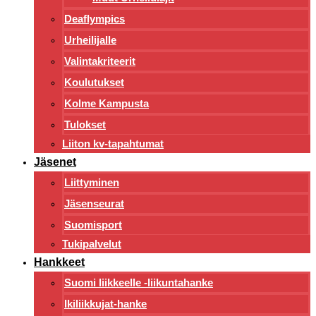
Deaflympics
Urheilijalle
Valintakriteerit
Koulutukset
Kolme Kampusta
Tulokset
Liiton kv-tapahtumat
Jäsenet
Liittyminen
Jäsenseurat
Suomisport
Tukipalvelut
Hankkeet
Suomi liikkeelle -liikuntahanke
Ikiliikkujat-hanke