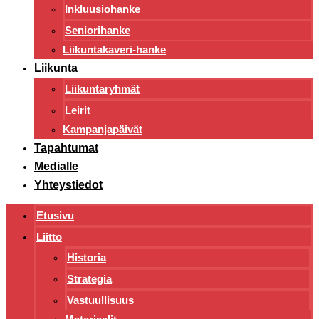
Inkluusiohanke
Seniorihanke
Liikuntakaveri-hanke
Liikunta
Liikuntaryhmät
Leirit
Kampanjapäivät
Tapahtumat
Medialle
Yhteystiedot
Etusivu
Liitto
Historia
Strategia
Vastuullisuus