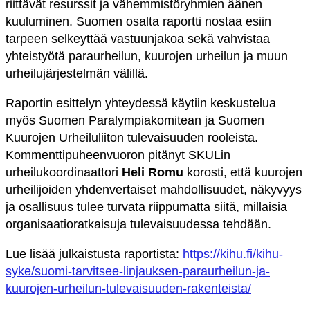
riittävät resurssit ja vähemmistöryhmien äänen
kuuluminen. Suomen osalta raportti nostaa esiin
tarpeen selkeyttää vastuunjakoa sekä vahvistaa
yhteistyötä paraurheilun, kuurojen urheilun ja muun
urheilujärjestelmän välillä.
Raportin esittelyn yhteydessä käytiin keskustelua
myös Suomen Paralympiakomitean ja Suomen
Kuurojen Urheiluliiton tulevaisuuden rooleista.
Kommenttipuheenvuoron pitänyt SKULin
urheilukoordinaattori
Heli Romu
korosti, että kuurojen
urheilijoiden yhdenvertaiset mahdollisuudet, näkyvyys
ja osallisuus tulee turvata riippumatta siitä, millaisia
organisaatioratkaisuja tulevaisuudessa tehdään.
Lue lisää julkaistusta raportista:
https://kihu.fi/kihu-
syke/suomi-tarvitsee-linjauksen-paraurheilun-ja-
kuurojen-urheilun-tulevaisuuden-rakenteista/