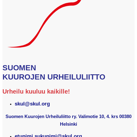
SUOMEN
KUUROJEN URHEILULIITTO
Urheilu kuuluu kaikille!
skul@skul.org
Suomen Kuurojen Urheiluliitto ry. Valimotie 10, 4. krs 00380
Helsinki
etunimi.sukunimi@skul.org