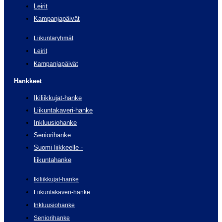
Leirit
Kampanjapäivät
Liikuntaryhmät
Leirit
Kampanjapäivät
Hankkeet
Ikiliikkujat-hanke
Liikuntakaveri-hanke
Inkluusiohanke
Seniorihanke
Suomi liikkeelle -
liikuntahanke
Ikiliikkujat-hanke
Liikuntakaveri-hanke
Inkluusiohanke
Seniorihanke