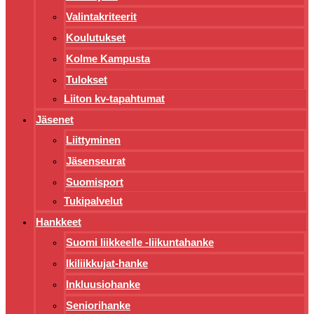
Valintakriteerit
Koulutukset
Kolme Kampusta
Tulokset
Liiton kv-tapahtumat
Jäsenet
Liittyminen
Jäsenseurat
Suomisport
Tukipalvelut
Hankkeet
Suomi liikkeelle -liikuntahanke
Ikiliikkujat-hanke
Inkluusiohanke
Seniorihanke