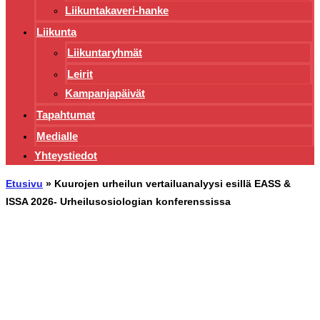
Liikuntakaveri-hanke
Liikunta
Liikuntaryhmät
Leirit
Kampanjapäivät
Tapahtumat
Medialle
Yhteystiedot
Etusivu
»
Kuurojen urheilun vertailuanalyysi esillä EASS &
ISSA 2026- Urheilusosiologian konferenssissa