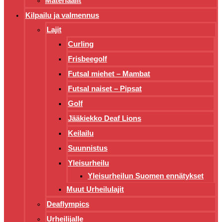
Materiaalit
Kilpailu ja valmennus
Lajit
Curling
Frisbeegolf
Futsal miehet – Mambat
Futsal naiset – Pipsat
Golf
Jääkiekko Deaf Lions
Keilailu
Suunnistus
Yleisurheilu
Yleisurheilun Suomen ennätykset
Muut Urheilulajit
Deaflympics
Urheilijalle