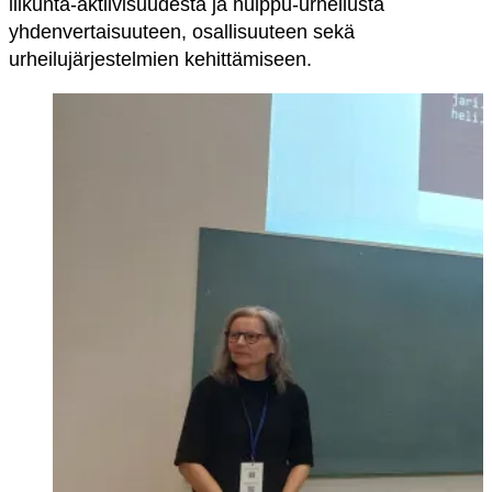
liikunta-aktiivisuudesta ja huippu-urheilusta
yhdenvertaisuuteen, osallisuuteen sekä
urheilujärjestelmien kehittämiseen.