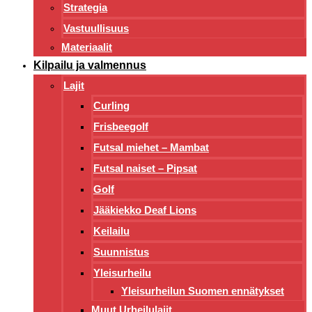
Strategia
Vastuullisuus
Materiaalit
Kilpailu ja valmennus
Lajit
Curling
Frisbeegolf
Futsal miehet – Mambat
Futsal naiset – Pipsat
Golf
Jääkiekko Deaf Lions
Keilailu
Suunnistus
Yleisurheilu
Yleisurheilun Suomen ennätykset
Muut Urheilulajit