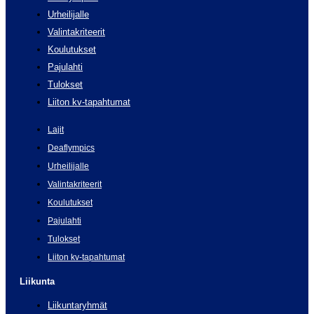
Urheilijalle
Valintakriteerit
Koulutukset
Pajulahti
Tulokset
Liiton kv-tapahtumat
Lajit
Deaflympics
Urheilijalle
Valintakriteerit
Koulutukset
Pajulahti
Tulokset
Liiton kv-tapahtumat
Liikunta
Liikuntaryhmät