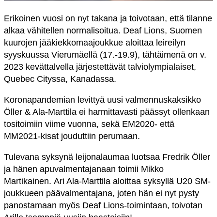
Erikoinen vuosi on nyt takana ja toivotaan, että tilanne
alkaa vähitellen normalisoitua. Deaf Lions, Suomen
kuurojen jääkiekkomaajoukkue aloittaa leireilyn
syyskuussa Vierumäellä (17.-19.9), tähtäimenä on v.
2023 kevättalvella järjestettävät talviolympialaiset,
Quebec Cityssa, Kanadassa.
Koronapandemian levittyä uusi valmennuskaksikko
Öller & Ala-Marttila ei harmittavasti päässyt ollenkaan
tositoimiin viime vuonna, sekä EM2020- että
MM2021-kisat jouduttiin perumaan.
Tulevana syksynä leijonalaumaa luotsaa Fredrik Öller
ja hänen apuvalmentajanaan toimii Mikko
Martikainen.
Ari Ala-Marttila aloittaa syksyllä U20 SM-
joukkueen päävalmentajana, joten hän ei nyt pysty
panostamaan myös Deaf Lions-toimintaan, toivotan