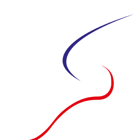
Siirry
suoraan
sisältöön