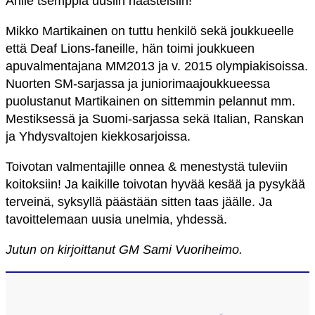
Arille tsemppiä uusiin haasteisiin!
Mikko Martikainen on tuttu henkilö sekä joukkueelle
että Deaf Lions-faneille, hän toimi joukkueen
apuvalmentajana MM2013 ja v. 2015 olympiakisoissa.
Nuorten SM-sarjassa ja juniorimaajoukkueessa
puolustanut Martikainen on sittemmin pelannut mm.
Mestiksessä ja Suomi-sarjassa sekä Italian, Ranskan
ja Yhdysvaltojen kiekkosarjoissa.
Toivotan valmentajille onnea & menestystä tuleviin
koitoksiin! J
a kaikille toivotan hyvää kesää ja pysykää
terveinä, syksyllä päästään sitten taas jäälle. Ja
tavoittelemaan uusia unelmia, yhdessä.
Jutun on kirjoittanut GM Sami Vuoriheimo.