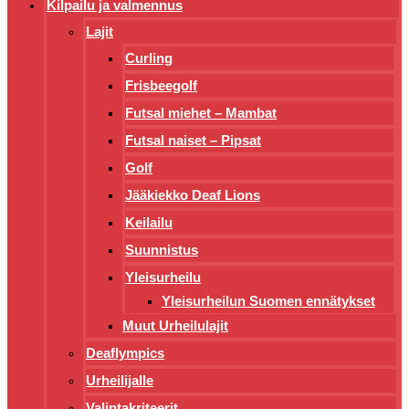
Kilpailu ja valmennus
Lajit
Curling
Frisbeegolf
Futsal miehet – Mambat
Futsal naiset – Pipsat
Golf
Jääkiekko Deaf Lions
Keilailu
Suunnistus
Yleisurheilu
Yleisurheilun Suomen ennätykset
Muut Urheilulajit
Deaflympics
Urheilijalle
Valintakriteerit