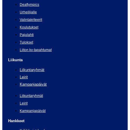
Deaflympics
Urheilijalle
Valintakriteerit
Koulutukset
Pajulahti
Tulokset
Liiton kv-tapahtumat
Liikunta
Liikuntaryhmät
Leirit
Kampanjapäivät
Liikuntaryhmät
Leirit
Kampanjapäivät
Hankkeet