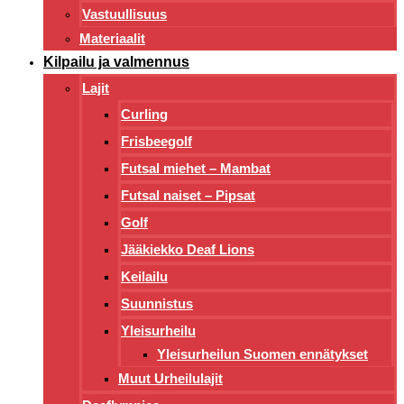
Vastuullisuus
Materiaalit
Kilpailu ja valmennus
Lajit
Curling
Frisbeegolf
Futsal miehet – Mambat
Futsal naiset – Pipsat
Golf
Jääkiekko Deaf Lions
Keilailu
Suunnistus
Yleisurheilu
Yleisurheilun Suomen ennätykset
Muut Urheilulajit