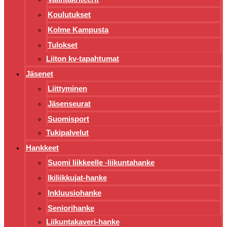
Koulutukset
Kolme Kampusta
Tulokset
Liiton kv-tapahtumat
Jäsenet
Liittyminen
Jäsenseurat
Suomisport
Tukipalvelut
Hankkeet
Suomi liikkeelle -liikuntahanke
Ikiliikkujat-hanke
Inkluusiohanke
Seniorihanke
Liikuntakaveri-hanke