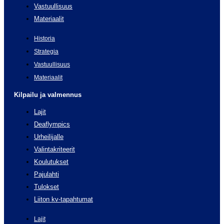
Vastuullisuus
Materiaalit
Historia
Strategia
Vastuullisuus
Materiaalit
Kilpailu ja valmennus
Lajit
Deaflympics
Urheilijalle
Valintakriteerit
Koulutukset
Pajulahti
Tulokset
Liiton kv-tapahtumat
Lajit