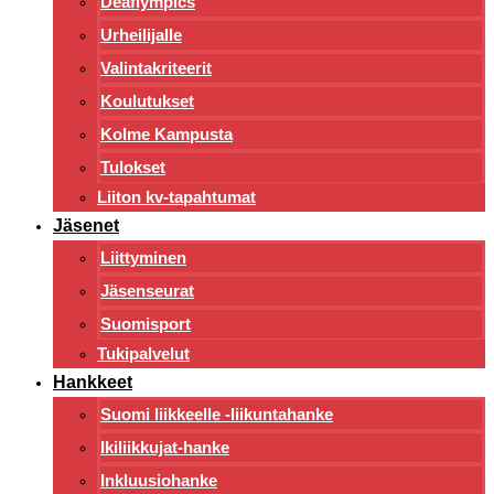
Deaflympics
Urheilijalle
Valintakriteerit
Koulutukset
Kolme Kampusta
Tulokset
Liiton kv-tapahtumat
Jäsenet
Liittyminen
Jäsenseurat
Suomisport
Tukipalvelut
Hankkeet
Suomi liikkeelle -liikuntahanke
Ikiliikkujat-hanke
Inkluusiohanke