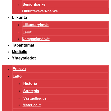
Seniorihanke
Liikuntakaveri-hanke
Liikunta
Liikuntaryhmät
Leirit
Kampanjapäivät
Tapahtumat
Medialle
Yhteystiedot
Etusivu
Liitto
Historia
Strategia
Vastuullisuus
Materiaalit