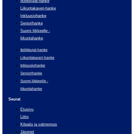
Ikiliikkujat-hanke
Liikuntakaveri-hanke
Inkluusiohanke
Seniorihanke
Suomi liikkeelle -
liikuntahanke
Ikiliikkujat-hanke
Liikuntakaveri-hanke
Inkluusiohanke
Seniorihanke
Suomi liikkeelle -
liikuntahanke
Seurat
Etusivu
Liitto
Kilpailu ja valmennus
Jäsenet