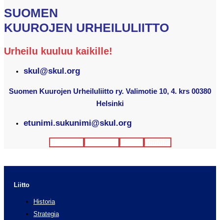
SUOMEN
KUUROJEN URHEILULIITTO
Urheilu kuuluu kaikille!
skul@skul.org
Suomen Kuurojen Urheiluliitto ry. Valimotie 10, 4. krs 00380
Helsinki
etunimi.sukunimi@skul.org
Facebook
Instagram
Twitter
Youtube
Liitto
Historia
Strategia