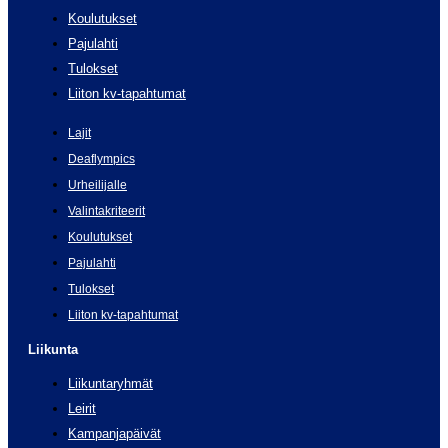
Koulutukset
Pajulahti
Tulokset
Liiton kv-tapahtumat
Lajit
Deaflympics
Urheilijalle
Valintakriteerit
Koulutukset
Pajulahti
Tulokset
Liiton kv-tapahtumat
Liikunta
Liikuntaryhmät
Leirit
Kampanjapäivät