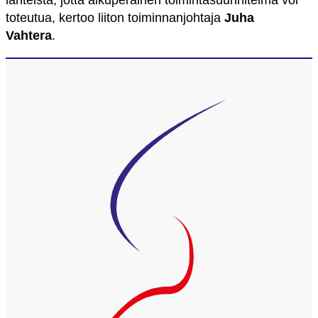
lähteistä, jotta alkuperäinen toimintasuunnitelma voi
toteutua, kertoo liiton toiminnanjohtaja
Juha
Vahtera
.