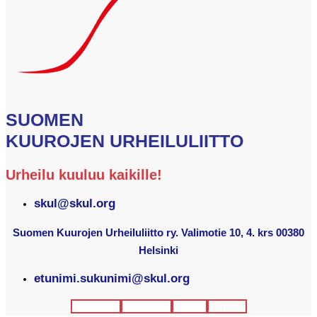
SUOMEN
KUUROJEN URHEILULIITTO
Urheilu kuuluu kaikille!
skul@skul.org
Suomen Kuurojen Urheiluliitto ry. Valimotie 10, 4. krs 00380
Helsinki
etunimi.sukunimi@skul.org
Facebook
Instagram
Twitter
Youtube