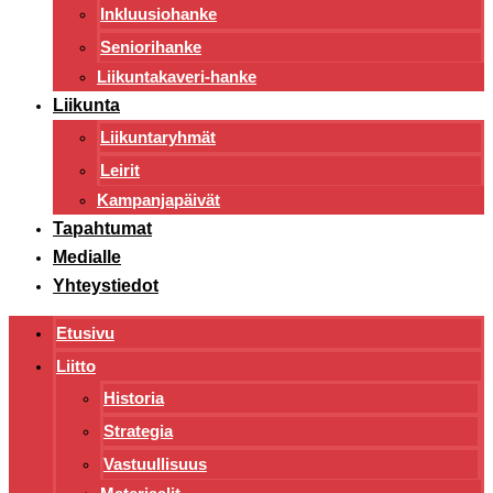
Inkluusiohanke
Seniorihanke
Liikuntakaveri-hanke
Liikunta
Liikuntaryhmät
Leirit
Kampanjapäivät
Tapahtumat
Medialle
Yhteystiedot
Etusivu
Liitto
Historia
Strategia
Vastuullisuus