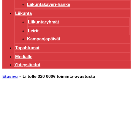
Liikuntakaveri-hanke
Liikunta
Liikuntaryhmät
Leirit
Kampanjapäivät
Tapahtumat
Medialle
Yhteystiedot
Etusivu
»
Liitolle 320 000€ toiminta-avustusta