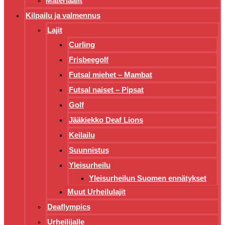
Materiaalit
Kilpailu ja valmennus
Lajit
Curling
Frisbeegolf
Futsal miehet – Mambat
Futsal naiset – Pipsat
Golf
Jääkiekko Deaf Lions
Keilailu
Suunnistus
Yleisurheilu
Yleisurheilun Suomen ennätykset
Muut Urheilulajit
Deaflympics
Urheilijalle