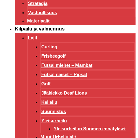
Strategia
Vastuullisuus
Materiaalit
Kilpailu ja valmennus
Lajit
Curling
Frisbeegolf
Futsal miehet – Mambat
Futsal naiset – Pipsat
Golf
Jääkiekko Deaf Lions
Keilailu
Suunnistus
Yleisurheilu
Yleisurheilun Suomen ennätykset
Muut Urheilulajit