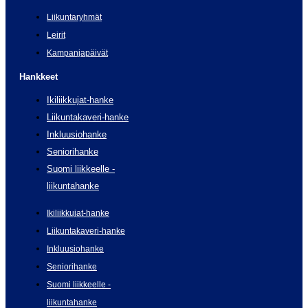
Liikuntaryhmät
Leirit
Kampanjapäivät
Hankkeet
Ikiliikkujat-hanke
Liikuntakaveri-hanke
Inkluusiohanke
Seniorihanke
Suomi liikkeelle -
liikuntahanke
Ikiliikkujat-hanke
Liikuntakaveri-hanke
Inkluusiohanke
Seniorihanke
Suomi liikkeelle -
liikuntahanke