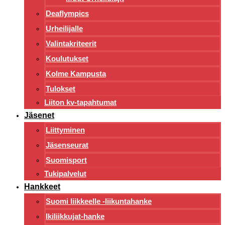
Deaflympics
Urheilijalle
Valintakriteerit
Koulutukset
Kolme Kampusta
Tulokset
Liiton kv-tapahtumat
Jäsenet
Liittyminen
Jäsenseurat
Suomisport
Tukipalvelut
Hankkeet
Suomi liikkeelle -liikuntahanke
Ikiliikkujat-hanke