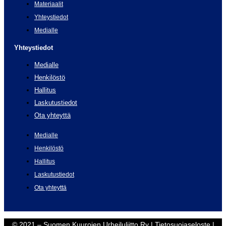
Materiaalit
Yhteystiedot
Medialle
Yhteystiedot
Medialle
Henkilöstö
Hallitus
Laskutustiedot
Ota yhteyttä
Medialle
Henkilöstö
Hallitus
Laskutustiedot
Ota yhteyttä
© 2021 – Suomen Kuurojen Urheiluliitto Ry |
Tietosuojaseloste
|