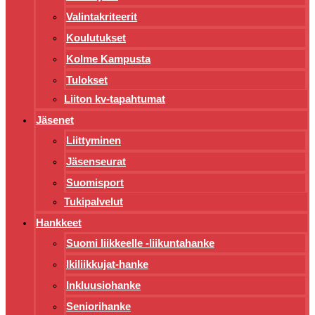
Valintakriteerit
Koulutukset
Kolme Kampusta
Tulokset
Liiton kv-tapahtumat
Jäsenet
Liittyminen
Jäsenseurat
Suomisport
Tukipalvelut
Hankkeet
Suomi liikkeelle -liikuntahanke
Ikiliikkujat-hanke
Inkluusiohanke
Seniorihanke