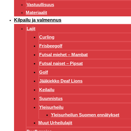
Vastuullisuus
Materiaalit
Kilpailu ja valmennus
Lajit
Curling
Frisbeegolf
Futsal miehet – Mambat
Futsal naiset – Pipsat
Golf
Jääkiekko Deaf Lions
Keilailu
Suunnistus
Yleisurheilu
Yleisurheilun Suomen ennätykset
Muut Urheilulajit