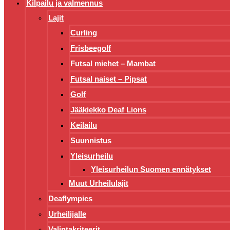
Kilpailu ja valmennus
Lajit
Curling
Frisbeegolf
Futsal miehet – Mambat
Futsal naiset – Pipsat
Golf
Jääkiekko Deaf Lions
Keilailu
Suunnistus
Yleisurheilu
Yleisurheilun Suomen ennätykset
Muut Urheilulajit
Deaflympics
Urheilijalle
Valintakriteerit