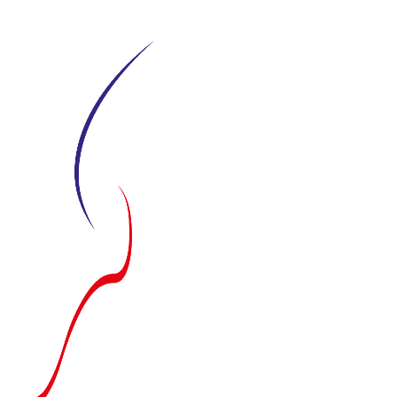
Siirry
suoraan
sisältöön