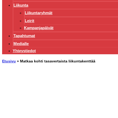
Liikunta
Liikuntaryhmät
Leirit
Kampanjapäivät
Tapahtumat
Medialle
Yhteystiedot
Etusivu
»
Matkaa kohti tasavertaista liikuntakenttää