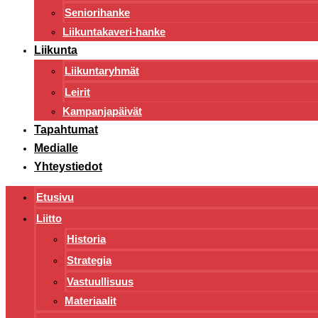
Seniorihanke
Liikuntakaveri-hanke
Liikunta
Liikuntaryhmät
Leirit
Kampanjapäivät
Tapahtumat
Medialle
Yhteystiedot
Etusivu
Liitto
Historia
Strategia
Vastuullisuus
Materiaalit