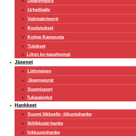
Deaflympics
Urheilijalle
Valintakriteerit
Koulutukset
Kolme Kampusta
Tulokset
Liiton kv-tapahtumat
Jäsenet
Liittyminen
Jäsenseurat
Suomisport
Tukipalvelut
Hankkeet
Suomi liikkeelle -liikuntahanke
Ikiliikkujat-hanke
Inkluusiohanke