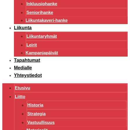
Inkluusiohanke
Seniorihanke
Liikuntakaveri-hanke
Liikunta
Liikuntaryhmät
Leirit
Kampanjapäivät
Tapahtumat
Medialle
Yhteystiedot
Etusivu
Liitto
Historia
Strategia
Vastuullisuus