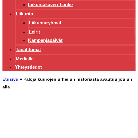
Liikuntakaveri-hanke
Liikunta
Liikuntaryhmät
Leirit
Kampanjapäivät
Tapahtumat
Medialle
Yhteystiedot
Etusivu
»
Paloja kuurojen urheilun historiasta avautuu joulun
alla