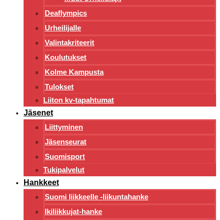
Deaflympics
Urheilijalle
Valintakriteerit
Koulutukset
Kolme Kampusta
Tulokset
Liiton kv-tapahtumat
Jäsenet
Liittyminen
Jäsenseurat
Suomisport
Tukipalvelut
Hankkeet
Suomi liikkeelle -liikuntahanke
Ikiliikkujat-hanke