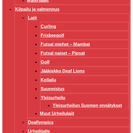
Materiaalit
Kilpailu ja valmennus
Lajit
Curling
Frisbeegolf
Futsal miehet – Mambat
Futsal naiset – Pipsat
Golf
Jääkiekko Deaf Lions
Keilailu
Suunnistus
Yleisurheilu
Yleisurheilun Suomen ennätykset
Muut Urheilulajit
Deaflympics
Urheilijalle