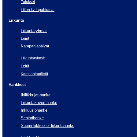
Tulokset
Liiton kv-tapahtumat
Liikunta
Liikuntaryhmät
Leirit
Kampanjapäivät
Liikuntaryhmät
Leirit
Kampanjapäivät
Hankkeet
Ikiliikkujat-hanke
Liikuntakaveri-hanke
Inkluusiohanke
Seniorihanke
Suomi liikkeelle -liikuntahanke