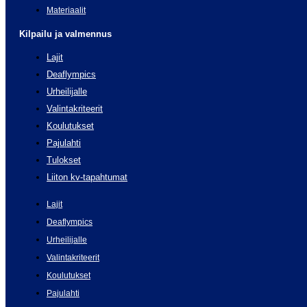
Materiaalit
Kilpailu ja valmennus
Lajit
Deaflympics
Urheilijalle
Valintakriteerit
Koulutukset
Pajulahti
Tulokset
Liiton kv-tapahtumat
Lajit
Deaflympics
Urheilijalle
Valintakriteerit
Koulutukset
Pajulahti