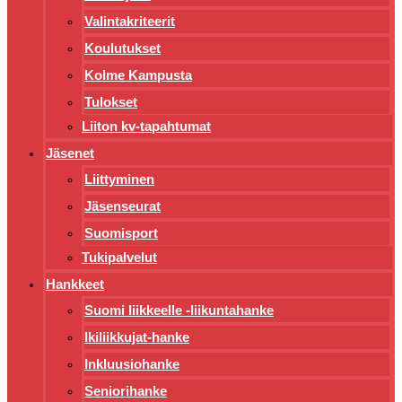
Valintakriteerit
Koulutukset
Kolme Kampusta
Tulokset
Liiton kv-tapahtumat
Jäsenet
Liittyminen
Jäsenseurat
Suomisport
Tukipalvelut
Hankkeet
Suomi liikkeelle -liikuntahanke
Ikiliikkujat-hanke
Inkluusiohanke
Seniorihanke