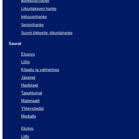
Ikiliikkujat-hanke
Liikuntakaveri-hanke
Inkluusiohanke
Seniorihanke
Suomi liikkeelle -liikuntahanke
Seurat
Etusivu
Liitto
Kilpailu ja valmennus
Jäsenet
Hankkeet
Tapahtumat
Materiaalit
Yhteystiedot
Medialle
Etusivu
Liitto