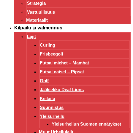
Strategia
Vastuullisuus
Materiaalit
Kilpailu ja valmennus
Lajit
Curling
Frisbeegolf
Futsal miehet – Mambat
Futsal naiset – Pipsat
Golf
Jääkiekko Deaf Lions
Keilailu
Suunnistus
Yleisurheilu
Yleisurheilun Suomen ennätykset
Muut Urheilulajit