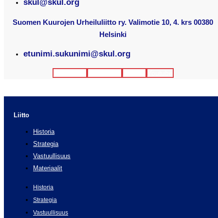
skul@skul.org
Suomen Kuurojen Urheiluliitto ry. Valimotie 10, 4. krs 00380
Helsinki
etunimi.sukunimi@skul.org
Facebook
Instagram
Twitter
Youtube
Liitto
Historia
Strategia
Vastuullisuus
Materiaalit
Historia
Strategia
Vastuullisuus