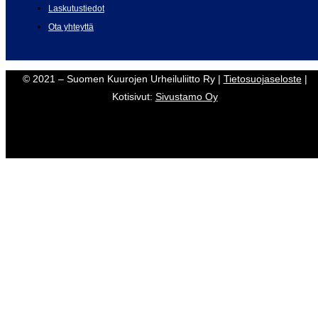
Laskutustiedot
Ota yhteyttä
© 2021 – Suomen Kuurojen Urheiluliitto Ry |
Tietosuojaseloste
|
Kotisivut:
Sivustamo Oy