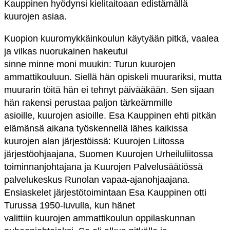
Kauppinen hyödynsi kielitaitoaan edistämällä
kuurojen asiaa.
Kuopion kuuromykkäinkoulun käytyään pitkä, vaalea
ja vilkas nuorukainen hakeutui
sinne minne moni muukin: Turun kuurojen
ammattikouluun. Siellä hän opiskeli muurariksi, mutta
muurarin töitä hän ei tehnyt päivääkään. Sen sijaan
hän rakensi perustaa paljon tärkeämmille
asioille, kuurojen asioille. Esa Kauppinen ehti pitkän
elämänsä aikana työskennellä lähes kaikissa
kuurojen alan järjestöissä: Kuurojen Liitossa
järjestöohjaajana, Suomen Kuurojen Urheiluliitossa
toiminnanjohtajana ja Kuurojen Palvelusäätiössä
palvelukeskus Runolan vapaa-ajanohjaajana.
Ensiaskelet järjestötoimintaan Esa Kauppinen otti
Turussa 1950-luvulla, kun hänet
valittiin kuurojen ammattikoulun oppilaskunnan