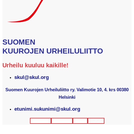
SUOMEN
KUUROJEN URHEILULIITTO
Urheilu kuuluu kaikille!
skul@skul.org
Suomen Kuurojen Urheiluliitto ry. Valimotie 10, 4. krs 00380
Helsinki
etunimi.sukunimi@skul.org
Facebook
Instagram
Twitter
Youtube