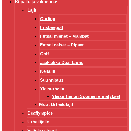
Kilpailu ja valmennus
Lajit
Curling
Frisbeegolf
Futsal miehet – Mambat
Futsal naiset – Pipsat
Golf
Jääkiekko Deaf Lions
Keilailu
Suunnistus
Yleisurheilu
Yleisurheilun Suomen ennätykset
Muut Urheilulajit
Deaflympics
Urheilijalle
Valintakriteerit