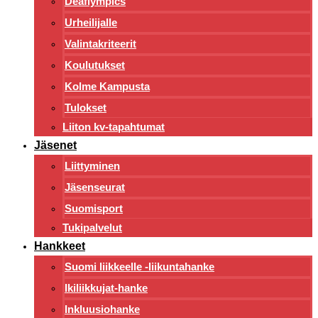
Deaflympics
Urheilijalle
Valintakriteerit
Koulutukset
Kolme Kampusta
Tulokset
Liiton kv-tapahtumat
Jäsenet
Liittyminen
Jäsenseurat
Suomisport
Tukipalvelut
Hankkeet
Suomi liikkeelle -liikuntahanke
Ikiliikkujat-hanke
Inkluusiohanke