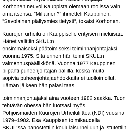
Korhonen neuvoi Kauppista olemaan roolissa vain
oma itsensä. ”Millainen?” ihmetteli Kauppinen.
”Savolainen piällysmies tietysti”, tokaisi Korhonen.
Kuurojen urheilu oli Kauppiselle erityisen mieluisaa.
Hänet valittiin SKUL:n
ensimmäiseksi päätoimiseksi toiminnanjohtajaksi
vuonna 1975. Sitä ennen hän toimi SKUL:n
valmennuspäällikkönä. Vuonna 1977 Kauppinen
piipahti puheenjohtajan pallilla, koska muita
sopivia puheenjohtajaehdokkaita ei tuolloin ollut.
Tämän jälkeen hän palasi taas
toiminnanjohtajaksi aina vuoteen 1982 saakka. Tuon
tehtävän ohessa hän luotsasi myös
Pohjoismaiden Kuurojen Urheiluliittoa (NDI) vuosina
1979–1982. Esa Kauppisen toimikaudella
SKUL:ssa panostettiin koululaisurheiluun ja istutettiin