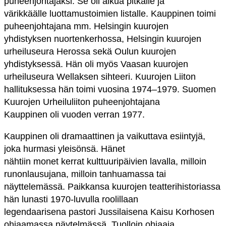
puheenjohtajaksi. Se oli alkua pitkälle ja
värikkäälle luottamustoimien listalle. Kauppinen toimi
puheenjohtajana mm. Helsingin kuurojen
yhdistyksen nuortenkerhossa, Helsingin kuurojen
urheiluseura Herossa sekä Oulun kuurojen
yhdistyksessä. Hän oli myös Vaasan kuurojen
urheiluseura Wellaksen sihteeri. Kuurojen Liiton
hallituksessa hän toimi vuosina 1974–1979. Suomen
Kuurojen Urheiluliiton puheenjohtajana
Kauppinen oli vuoden verran 1977.
Kauppinen oli dramaattinen ja vaikuttava esiintyjä,
joka hurmasi yleisönsä. Hänet
nähtiin monet kerrat kulttuuripäivien lavalla, milloin
runonlausujana, milloin tanhuamassa tai
näyttelemässä. Paikkansa kuurojen teatterihistoriassa
hän lunasti 1970-luvulla roolillaan
legendaarisena pastori Jussilaisena Kaisu Korhosen
ohjaamassa näytelmässä. Tuolloin ohjaaja