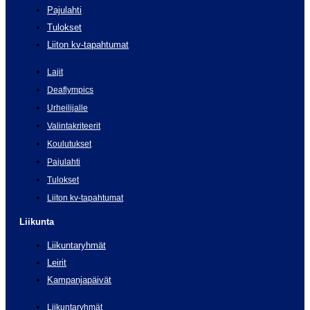
Pajulahti
Tulokset
Liiton kv-tapahtumat
Lajit
Deaflympics
Urheilijalle
Valintakriteerit
Koulutukset
Pajulahti
Tulokset
Liiton kv-tapahtumat
Liikunta
Liikuntaryhmät
Leirit
Kampanjapäivät
Liikuntaryhmät