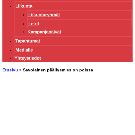
Liikunta
Liikuntaryhmät
Leirit
Kampanjapäivät
Tapahtumat
Medialle
Yhteystiedot
Etusivu
»
Savolainen päällysmies on poissa