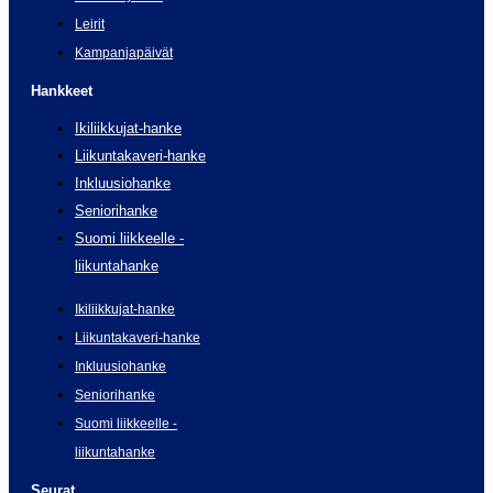
Leirit
Kampanjapäivät
Hankkeet
Ikiliikkujat-hanke
Liikuntakaveri-hanke
Inkluusiohanke
Seniorihanke
Suomi liikkeelle -
liikuntahanke
Ikiliikkujat-hanke
Liikuntakaveri-hanke
Inkluusiohanke
Seniorihanke
Suomi liikkeelle -
liikuntahanke
Seurat