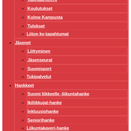
Koulutukset
Kolme Kampusta
Tulokset
Liiton kv-tapahtumat
Jäsenet
Liittyminen
Jäsenseurat
Suomisport
Tukipalvelut
Hankkeet
Suomi liikkeelle -liikuntahanke
Ikiliikkujat-hanke
Inkluusiohanke
Seniorihanke
Liikuntakaveri-hanke