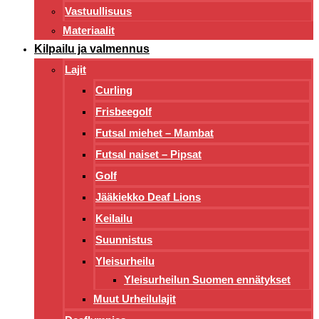
Vastuullisuus
Materiaalit
Kilpailu ja valmennus
Lajit
Curling
Frisbeegolf
Futsal miehet – Mambat
Futsal naiset – Pipsat
Golf
Jääkiekko Deaf Lions
Keilailu
Suunnistus
Yleisurheilu
Yleisurheilun Suomen ennätykset
Muut Urheilulajit