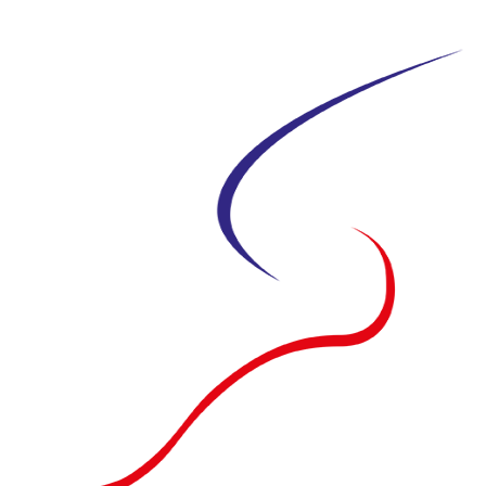
Siirry
suoraan
sisältöön