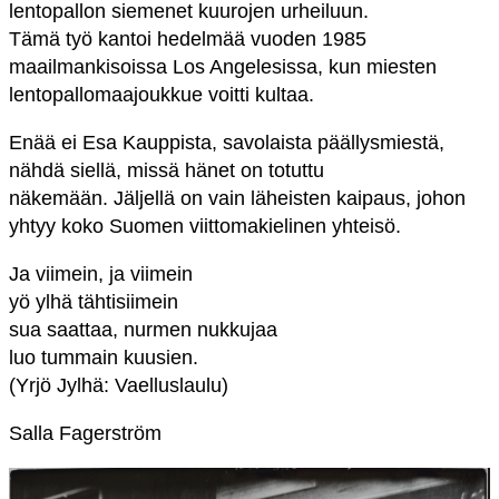
lentopallon siemenet kuurojen urheiluun.
Tämä työ kantoi hedelmää vuoden 1985
maailmankisoissa Los Angelesissa, kun miesten
lentopallomaajoukkue voitti kultaa.
Enää ei Esa Kauppista, savolaista päällysmiestä,
nähdä siellä, missä hänet on totuttu
näkemään. Jäljellä on vain läheisten kaipaus, johon
yhtyy koko Suomen viittomakielinen yhteisö.
Ja viimein, ja viimein
yö ylhä tähtisiimein
sua saattaa, nurmen nukkujaa
luo tummain kuusien.
(Yrjö Jylhä: Vaelluslaulu)
Salla Fagerström