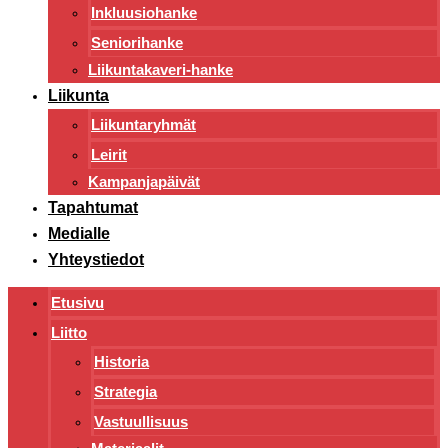
Inkluusiohanke
Seniorihanke
Liikuntakaveri-hanke
Liikunta
Liikuntaryhmät
Leirit
Kampanjapäivät
Tapahtumat
Medialle
Yhteystiedot
Etusivu
Liitto
Historia
Strategia
Vastuullisuus