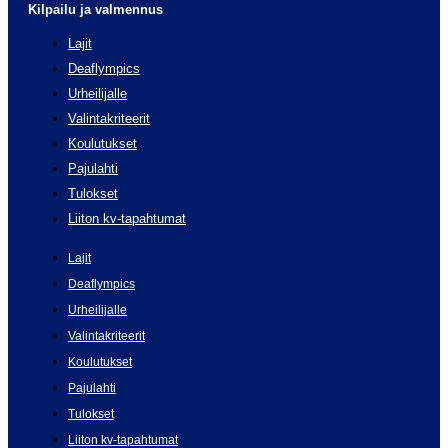
Kilpailu ja valmennus
Lajit
Deaflympics
Urheilijalle
Valintakriteerit
Koulutukset
Pajulahti
Tulokset
Liiton kv-tapahtumat
Lajit
Deaflympics
Urheilijalle
Valintakriteerit
Koulutukset
Pajulahti
Tulokset
Liiton kv-tapahtumat