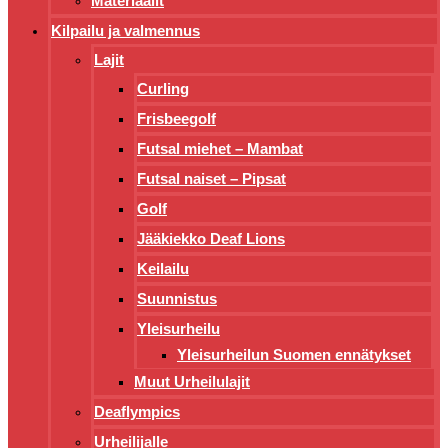
Materiaalit
Kilpailu ja valmennus
Lajit
Curling
Frisbeegolf
Futsal miehet – Mambat
Futsal naiset – Pipsat
Golf
Jääkiekko Deaf Lions
Keilailu
Suunnistus
Yleisurheilu
Yleisurheilun Suomen ennätykset
Muut Urheilulajit
Deaflympics
Urheilijalle