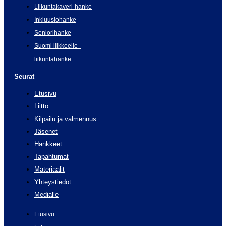
Liikuntakaveri-hanke
Inkluusiohanke
Seniorihanke
Suomi liikkeelle -
liikuntahanke
Seurat
Etusivu
Liitto
Kilpailu ja valmennus
Jäsenet
Hankkeet
Tapahtumat
Materiaalit
Yhteystiedot
Medialle
Etusivu