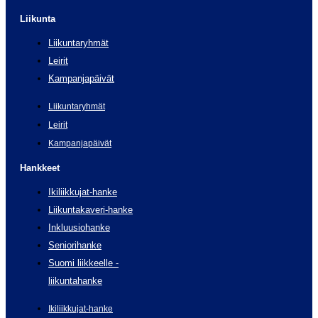
Liikunta
Liikuntaryhmät
Leirit
Kampanjapäivät
Liikuntaryhmät
Leirit
Kampanjapäivät
Hankkeet
Ikiliikkujat-hanke
Liikuntakaveri-hanke
Inkluusiohanke
Seniorihanke
Suomi liikkeelle -
liikuntahanke
Ikiliikkujat-hanke