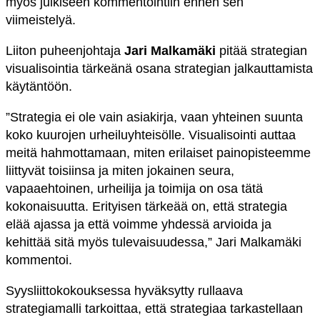
myös julkiseen kommentointiin ennen sen
viimeistelyä.
Liiton puheenjohtaja
Jari Malkamäki
pitää strategian
visualisointia tärkeänä osana strategian jalkauttamista
käytäntöön.
”Strategia ei ole vain asiakirja, vaan yhteinen suunta
koko kuurojen urheiluyhteisölle. Visualisointi auttaa
meitä hahmottamaan, miten erilaiset painopisteemme
liittyvät toisiinsa ja miten jokainen seura,
vapaaehtoinen, urheilija ja toimija on osa tätä
kokonaisuutta. Erityisen tärkeää on, että strategia
elää ajassa ja että voimme yhdessä arvioida ja
kehittää sitä myös tulevaisuudessa,” Jari Malkamäki
kommentoi.
Syysliittokokouksessa hyväksytty rullaava
strategiamalli tarkoittaa, että strategiaa tarkastellaan