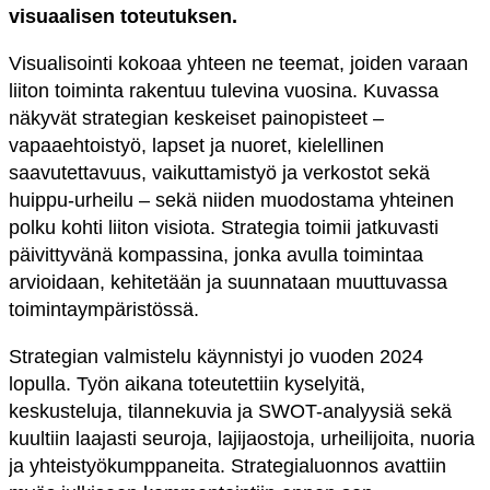
visuaalisen toteutuksen.
Visualisointi kokoaa yhteen ne teemat, joiden varaan
liiton toiminta rakentuu tulevina vuosina. Kuvassa
näkyvät strategian keskeiset painopisteet –
vapaaehtoistyö, lapset ja nuoret, kielellinen
saavutettavuus, vaikuttamistyö ja verkostot sekä
huippu-urheilu – sekä niiden muodostama yhteinen
polku kohti liiton visiota. Strategia toimii jatkuvasti
päivittyvänä kompassina, jonka avulla toimintaa
arvioidaan, kehitetään ja suunnataan muuttuvassa
toimintaympäristössä.
Strategian valmistelu käynnistyi jo vuoden 2024
lopulla. Työn aikana toteutettiin kyselyitä,
keskusteluja, tilannekuvia ja SWOT-analyysiä sekä
kuultiin laajasti seuroja, lajijaostoja, urheilijoita, nuoria
ja yhteistyökumppaneita. Strategialuonnos avattiin