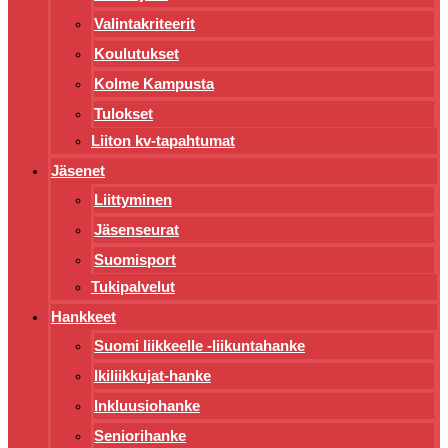
Valintakriteerit
Koulutukset
Kolme Kampusta
Tulokset
Liiton kv-tapahtumat
Jäsenet
Liittyminen
Jäsenseurat
Suomisport
Tukipalvelut
Hankkeet
Suomi liikkeelle -liikuntahanke
Ikiliikkujat-hanke
Inkluusiohanke
Seniorihanke