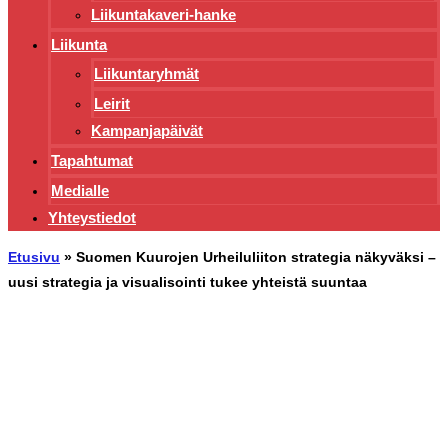
Liikuntakaveri-hanke
Liikunta
Liikuntaryhmät
Leirit
Kampanjapäivät
Tapahtumat
Medialle
Yhteystiedot
Etusivu
»
Suomen Kuurojen Urheiluliiton strategia näkyväksi –
uusi strategia ja visualisointi tukee yhteistä suuntaa