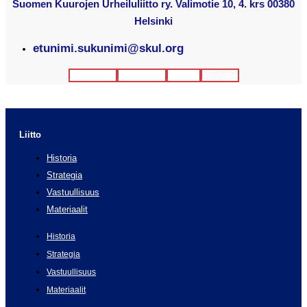
Suomen Kuurojen Urheiluliitto ry. Valimotie 10, 4. krs 00380
Helsinki
etunimi.sukunimi@skul.org
Facebook
Instagram
Twitter
Youtube
Liitto
Historia
Strategia
Vastuullisuus
Materiaalit
Historia
Strategia
Vastuullisuus
Materiaalit