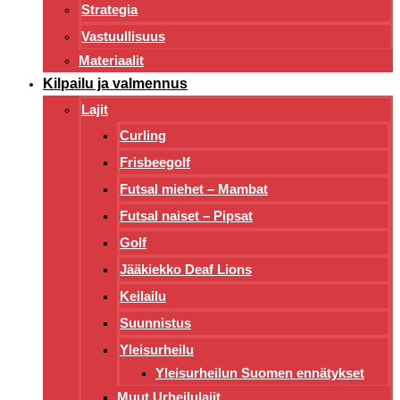
Strategia
Vastuullisuus
Materiaalit
Kilpailu ja valmennus
Lajit
Curling
Frisbeegolf
Futsal miehet – Mambat
Futsal naiset – Pipsat
Golf
Jääkiekko Deaf Lions
Keilailu
Suunnistus
Yleisurheilu
Yleisurheilun Suomen ennätykset
Muut Urheilulajit