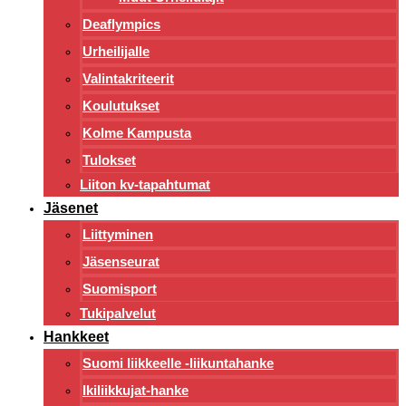
Deaflympics
Urheilijalle
Valintakriteerit
Koulutukset
Kolme Kampusta
Tulokset
Liiton kv-tapahtumat
Jäsenet
Liittyminen
Jäsenseurat
Suomisport
Tukipalvelut
Hankkeet
Suomi liikkeelle -liikuntahanke
Ikiliikkujat-hanke