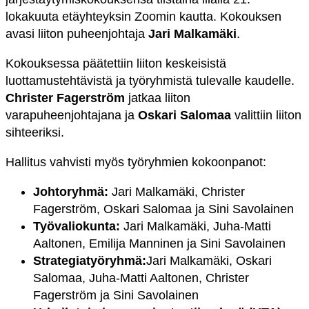
lokakuuta etäyhteyksin Zoomin kautta. Kokouksen
avasi liiton puheenjohtaja
Jari Malkamäki
.
Kokouksessa päätettiin liiton keskeisistä
luottamustehtävistä ja työryhmistä tulevalle kaudelle.
Christer Fagerström
jatkaa liiton
varapuheenjohtajana ja
Oskari Salomaa
valittiin liiton
sihteeriksi.
Hallitus vahvisti myös työryhmien kokoonpanot:
Johtoryhmä:
Jari Malkamäki, Christer
Fagerström, Oskari Salomaa ja Sini Savolainen
Työvaliokunta:
Jari Malkamäki, Juha-Matti
Aaltonen, Emilija Manninen ja Sini Savolainen
Strategiatyöryhmä:
Jari Malkamäki, Oskari
Salomaa, Juha-Matti Aaltonen, Christer
Fagerström ja Sini Savolainen