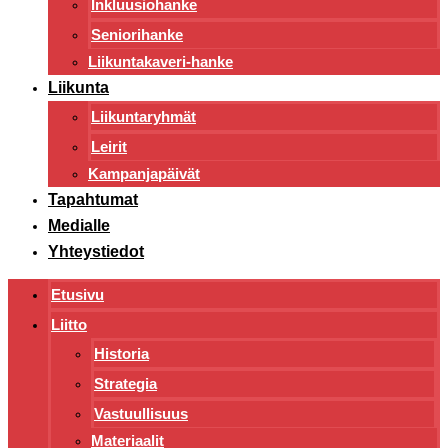
Inkluusiohanke
Seniorihanke
Liikuntakaveri-hanke
Liikunta
Liikuntaryhmät
Leirit
Kampanjapäivät
Tapahtumat
Medialle
Yhteystiedot
Etusivu
Liitto
Historia
Strategia
Vastuullisuus
Materiaalit