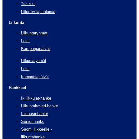
Tulokset
Liiton kv-tapahtumat
Liikunta
Liikuntaryhmät
Leirit
Kampanjapäivät
Liikuntaryhmät
Leirit
Kampanjapäivät
Hankkeet
Ikiliikkujat-hanke
Liikuntakaveri-hanke
Inkluusiohanke
Seniorihanke
Suomi liikkeelle -
liikuntahanke