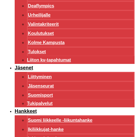
Deaflympics
Urheilijalle
Valintakriteerit
Koulutukset
Kolme Kampusta
Tulokset
Liiton kv-tapahtumat
Jäsenet
Liittyminen
Jäsenseurat
Suomisport
Tukipalvelut
Hankkeet
Suomi liikkeelle -liikuntahanke
Ikiliikkujat-hanke