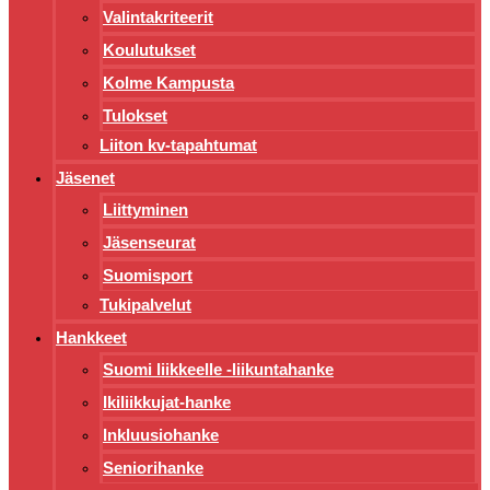
Valintakriteerit
Koulutukset
Kolme Kampusta
Tulokset
Liiton kv-tapahtumat
Jäsenet
Liittyminen
Jäsenseurat
Suomisport
Tukipalvelut
Hankkeet
Suomi liikkeelle -liikuntahanke
Ikiliikkujat-hanke
Inkluusiohanke
Seniorihanke