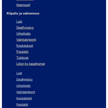
Materiaalit
Kilpailu ja valmennus
Lajit
Deaflympics
Urheilijalle
Valintakriteerit
Koulutukset
Pajulahti
Tulokset
Liiton kv-tapahtumat
Lajit
Deaflympics
Urheilijalle
Valintakriteerit
Koulutukset
Pajulahti