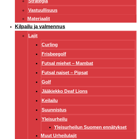
Strategia
Vastuullisuus
Materiaalit
Kilpailu ja valmennus
Lajit
Curling
Frisbeegolf
Futsal miehet – Mambat
Futsal naiset – Pipsat
Golf
Jääkiekko Deaf Lions
Keilailu
Suunnistus
Yleisurheilu
Yleisurheilun Suomen ennätykset
Muut Urheilulajit