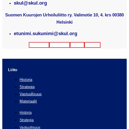
skul@skul.org
Suomen Kuurojen Urheiluliitto ry. Valimotie 10, 4. krs 00380
Helsinki
etunimi.sukunimi@skul.org
Facebook
Instagram
Twitter
Youtube
Liitto
Historia
Strategia
Vastuullisuus
Materiaalit
Historia
Strategia
Vastuullisuus