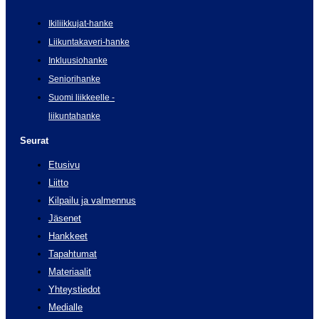
Ikiliikkujat-hanke
Liikuntakaveri-hanke
Inkluusiohanke
Seniorihanke
Suomi liikkeelle -
liikuntahanke
Seurat
Etusivu
Liitto
Kilpailu ja valmennus
Jäsenet
Hankkeet
Tapahtumat
Materiaalit
Yhteystiedot
Medialle