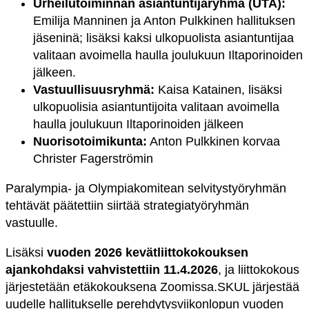
Urheilutoiminnan asiantuntijaryhmä (UTA):
Emilija Manninen ja Anton Pulkkinen hallituksen
jäseninä; lisäksi kaksi ulkopuolista asiantuntijaa
valitaan avoimella haulla joulukuun Iltaporinoiden
jälkeen.
Vastuullisuusryhmä:
Kaisa Katainen, lisäksi
ulkopuolisia asiantuntijoita valitaan avoimella
haulla joulukuun Iltaporinoiden jälkeen
Nuorisotoimikunta:
Anton Pulkkinen korvaa
Christer Fagerströmin
Paralympia- ja Olympiakomitean selvitystyöryhmän
tehtävät päätettiin siirtää strategiatyöryhmän
vastuulle.
Lisäksi
vuoden 2026 kevätliittokokouksen
ajankohdaksi vahvistettiin 11.4.2026
, ja liittokokous
järjestetään etäkokouksena Zoomissa.
SKUL järjestää
uudelle hallitukselle perehdytysviikonlopun vuoden