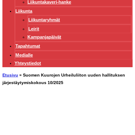
Liikuntakaveri-hanke
Liikunta
Liikuntaryhmät
Leirit
Kampanjapäivät
Tapahtumat
Medialle
Yhteystiedot
Etusivu
»
Suomen Kuurojen Urheiluliiton uuden hallituksen
järjestäytymiskokous 10/2025