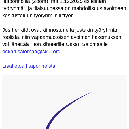
Iltaporinoilla (Zoom) ma 1.12.2025 esitellään
työryhmät, ja tilaisuudessa on mahdollisuus avoimeen
keskusteluun työryhmiin liittyen.
Jos henkilöt ovat kiinnostuneita jostakin työryhmän
roolista, niin vapaamuotoisen avoimen hakemuksen
voi lähettää liiton sihteerille Oskari Salomaalle
oskari.salomaa@skul.org
Lisätietoa Iltaporinoista.