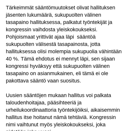
Tärkeimmät sääntömuutokset olivat hallituksen
jäsenten lukumäärä, sukupuolten välinen
tasapaino hallituksessa, palkatut työntekijät ja
kongressin vaihdosta yleiskokoukseksi.
Pohjoismaat yrittivät ajaa läpi sääntöä
sukupuolten välisestä tasapainosta, jotta
hallituksessa olisi molempia sukupuolia vähintään
40 %. Tämä ehdotus ei mennyt läpi, sen sijaan
kongressi hyväksyy että sukupuolten välinen
tasapaino on asianmukainen, eli tämä ei ole
pakottava sääntö vaan suositus.
Uusien sääntöjen mukaan hallitus voi palkata
taloudenhoitajaa, pääsihteeriä ja
urheilukoordinaattoria työntekijöiksi, aikaisemmin
hallitus itse hoitanut nämä tehtäviä. Kongressin
nimi vaihtunut myös yleiskokoukseksi, joka