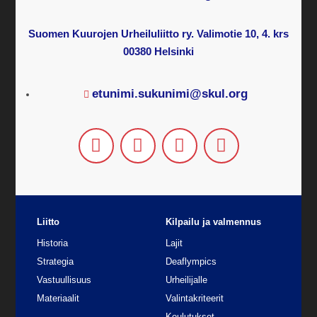
Suomen Kuurojen Urheiluliitto ry. Valimotie 10, 4. krs
00380 Helsinki
etunimi.sukunimi@skul.org
Liitto
Kilpailu ja valmennus
Historia
Lajit
Strategia
Deaflympics
Vastuullisuus
Urheilijalle
Materiaalit
Valintakriteerit
Koulutukset