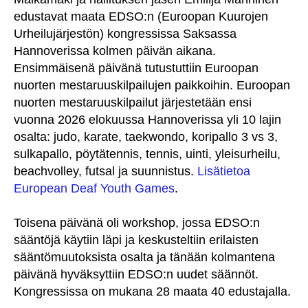
edustavat maata EDSO:n (Euroopan Kuurojen
Urheilujärjestön) kongressissa Saksassa
Hannoverissa kolmen päivän aikana.
Ensimmäisenä päivänä tutustuttiin Euroopan
nuorten mestaruuskilpailujen paikkoihin. Euroopan
nuorten mestaruuskilpailut järjestetään ensi
vuonna 2026 elokuussa Hannoverissa yli 10 lajin
osalta: judo, karate, taekwondo, koripallo 3 vs 3,
sulkapallo, pöytätennis, tennis, uinti, yleisurheilu,
beachvolley, futsal ja suunnistus.
Lisätietoa
European Deaf Youth Games
.
Toisena päivänä oli workshop, jossa EDSO:n
sääntöjä käytiin läpi ja keskusteltiin erilaisten
sääntömuutoksista osalta ja tänään kolmantena
päivänä hyväksyttiin EDSO:n uudet säännöt.
Kongressissa on mukana 28 maata 40 edustajalla.