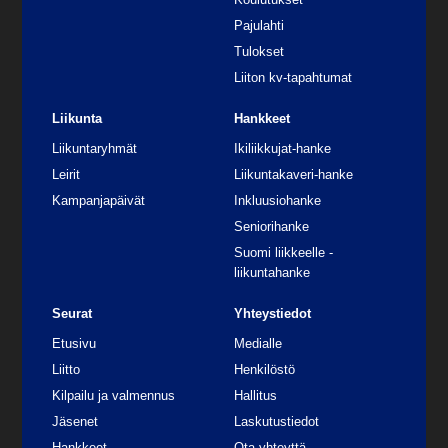
Pajulahti
Tulokset
Liiton kv-tapahtumat
Liikunta
Hankkeet
Liikuntaryhmät
Ikiliikkujat-hanke
Leirit
Liikuntakaveri-hanke
Kampanjapäivät
Inkluusiohanke
Seniorihanke
Suomi liikkeelle -
liikuntahanke
Seurat
Yhteystiedot
Etusivu
Medialle
Liitto
Henkilöstö
Kilpailu ja valmennus
Hallitus
Jäsenet
Laskutustiedot
Hankkeet
Ota yhteyttä