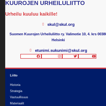
KUUROJEN URHEILULIITTO
Urheilu kuuluu kaikille!
skul@skul.org
Suomen Kuurojen Urheiluliitto ry. Valimotie 10, 4. krs 0038
Helsinki
etunimi.sukunimi@skul.org
Facebook
Instagram
Twitter
Youtube
Liitto
Historia
Strategia
Vastuullisuus
Materiaalit