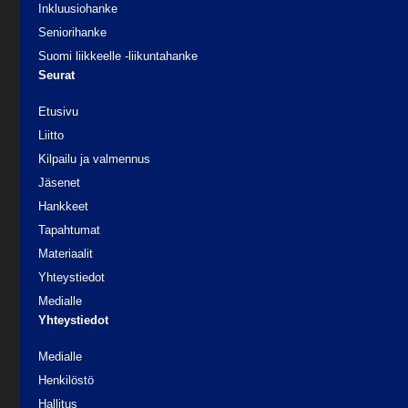
Inkluusiohanke
Seniorihanke
Suomi liikkeelle -liikuntahanke
Seurat
Etusivu
Liitto
Kilpailu ja valmennus
Jäsenet
Hankkeet
Tapahtumat
Materiaalit
Yhteystiedot
Medialle
Yhteystiedot
Medialle
Henkilöstö
Hallitus