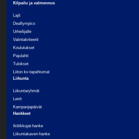
Kilpailu ja valmennus
Lajit
Deaflympics
Urheilijalle
Valintakriteerit
Koulutukset
Pajulahti
Tulokset
Liiton kv-tapahtumat
Liikunta
Liikuntaryhmät
Leirit
Kampanjapäivät
Hankkeet
Ikiliikkujat-hanke
Liikuntakaveri-hanke