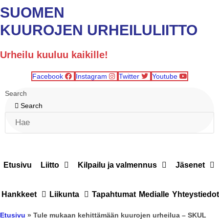
SUOMEN
KUUROJEN URHEILULIITTO
Urheilu kuuluu kaikille!
Facebook
Instagram
Twitter
Youtube
Search
Search
Etusivu
Liitto
Kilpailu ja valmennus
Jäsenet
Hankkeet
Liikunta
Tapahtumat
Medialle
Yhteystiedot
Etusivu
»
Tule mukaan kehittämään kuurojen urheilua – SKUL