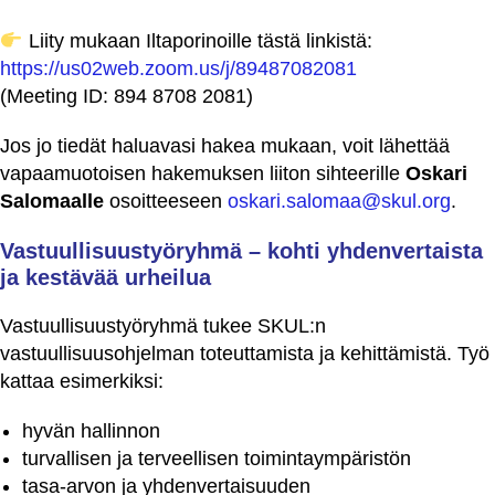
Liity mukaan Iltaporinoille tästä linkistä:
https://us02web.zoom.us/j/89487082081
(Meeting ID: 894 8708 2081)
Jos jo tiedät haluavasi hakea mukaan, voit lähettää
vapaamuotoisen hakemuksen liiton sihteerille
Oskari
Salomaalle
osoitteeseen
oskari.salomaa@skul.org
.
Vastuullisuustyöryhmä – kohti yhdenvertaista
ja kestävää urheilua
Vastuullisuustyöryhmä tukee SKUL:n
vastuullisuusohjelman toteuttamista ja kehittämistä. Työ
kattaa esimerkiksi:
hyvän hallinnon
turvallisen ja terveellisen toimintaympäristön
tasa-arvon ja yhdenvertaisuuden