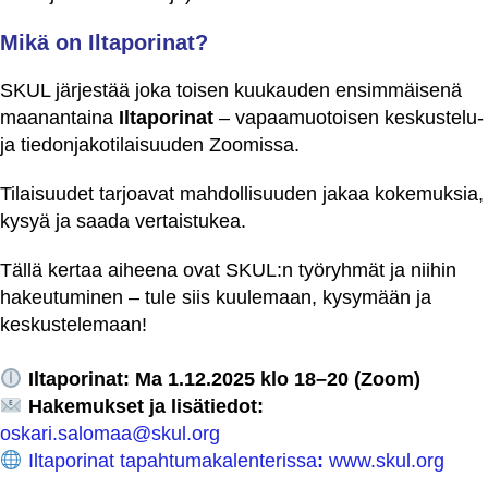
Mikä on Iltaporinat?
SKUL järjestää joka toisen kuukauden ensimmäisenä
maanantaina
Iltaporinat
– vapaamuotoisen keskustelu-
ja tiedonjakotilaisuuden Zoomissa.
Tilaisuudet tarjoavat mahdollisuuden jakaa kokemuksia,
kysyä ja saada vertaistukea.
Tällä kertaa aiheena ovat SKUL:n työryhmät ja niihin
hakeutuminen – tule siis kuulemaan, kysymään ja
keskustelemaan!
Iltaporinat: Ma 1.12.2025 klo 18–20 (Zoom)
Hakemukset ja lisätiedot:
oskari.salomaa@skul.org
Iltaporinat tapahtumakalenterissa
:
www.skul.org