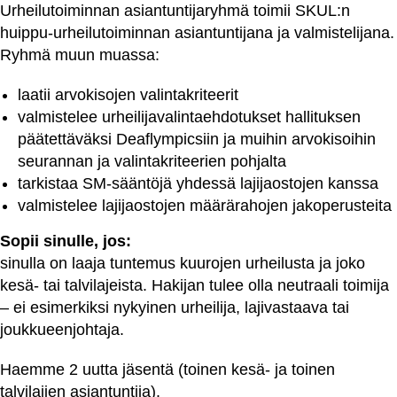
Urheilutoiminnan asiantuntijaryhmä toimii SKUL:n
huippu-urheilutoiminnan asiantuntijana ja valmistelijana.
Ryhmä muun muassa:
laatii arvokisojen valintakriteerit
valmistelee urheilijavalintaehdotukset hallituksen
päätettäväksi Deaflympicsiin ja muihin arvokisoihin
seurannan ja valintakriteerien pohjalta
tarkistaa SM-sääntöjä yhdessä lajijaostojen kanssa
valmistelee lajijaostojen määrärahojen jakoperusteita
Sopii sinulle, jos:
sinulla on laaja tuntemus kuurojen urheilusta ja joko
kesä- tai talvilajeista. Hakijan tulee olla neutraali toimija
– ei esimerkiksi nykyinen urheilija, lajivastaava tai
joukkueenjohtaja.
Haemme 2 uutta jäsentä (toinen kesä- ja toinen
talvilajien asiantuntija).