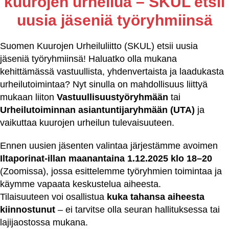
kuurojen urheilua – SKUL etsii
uusia jäseniä työryhmiinsä
Suomen Kuurojen Urheiluliitto (SKUL) etsii uusia
jäseniä työryhmiinsä! Haluatko olla mukana
kehittämässä vastuullista, yhdenvertaista ja laadukasta
urheilutoimintaa? Nyt sinulla on mahdollisuus liittyä
mukaan liiton
Vastuullisuustyöryhmään
tai
Urheilutoiminnan asiantuntijaryhmään (UTA)
ja
vaikuttaa kuurojen urheilun tulevaisuuteen.
Ennen uusien jäsenten valintaa järjestämme avoimen
Iltaporinat-illan maanantaina 1.12.2025 klo 18–20
(Zoomissa), jossa esittelemme työryhmien toimintaa ja
käymme vapaata keskustelua aiheesta.
Tilaisuuteen voi osallistua
kuka tahansa aiheesta
kiinnostunut
– ei tarvitse olla seuran hallituksessa tai
lajijaostossa mukana.