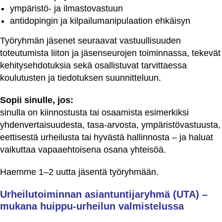
ympäristö- ja ilmastovastuun
antidopingin ja kilpailumanipulaation ehkäisyn
Työryhmän jäsenet seuraavat vastuullisuuden
toteutumista liiton ja jäsenseurojen toiminnassa, tekevät
kehitysehdotuksia sekä osallistuvat tarvittaessa
koulutusten ja tiedotuksen suunnitteluun.
Sopii sinulle, jos:
sinulla on kiinnostusta tai osaamista esimerkiksi
yhdenvertaisuudesta, tasa-arvosta, ympäristövastuusta,
eettisestä urheilusta tai hyvästä hallinnosta – ja haluat
vaikuttaa vapaaehtoisena osana yhteisöä.
Haemme 1–2 uutta jäsentä työryhmään.
Urheilutoiminnan asiantuntijaryhmä (UTA) –
mukana huippu-urheilun valmistelussa