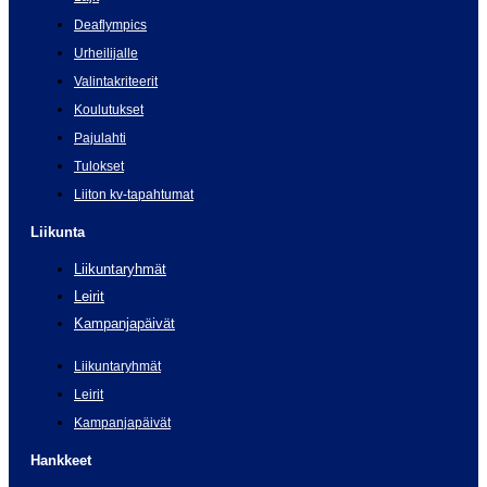
Deaflympics
Urheilijalle
Valintakriteerit
Koulutukset
Pajulahti
Tulokset
Liiton kv-tapahtumat
Liikunta
Liikuntaryhmät
Leirit
Kampanjapäivät
Liikuntaryhmät
Leirit
Kampanjapäivät
Hankkeet