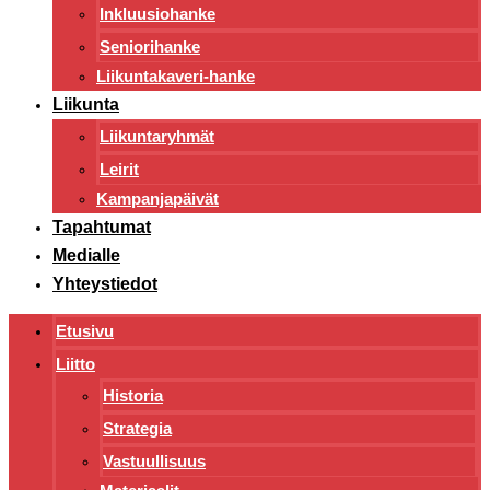
Inkluusiohanke
Seniorihanke
Liikuntakaveri-hanke
Liikunta
Liikuntaryhmät
Leirit
Kampanjapäivät
Tapahtumat
Medialle
Yhteystiedot
Etusivu
Liitto
Historia
Strategia
Vastuullisuus