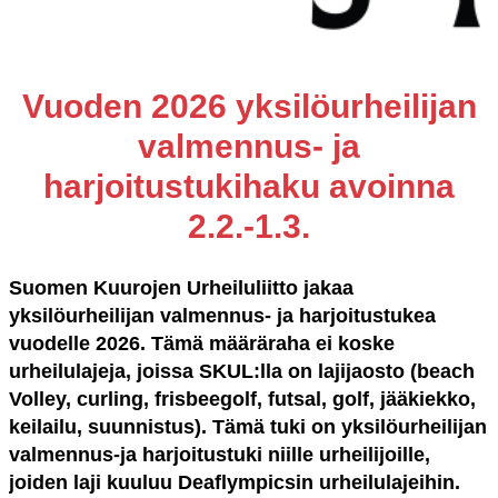
Vuoden 2026 yksilöurheilijan
valmennus- ja
harjoitustukihaku avoinna
2.2.-1.3.
Suomen Kuurojen Urheiluliitto jakaa
yksilöurheilijan valmennus- ja harjoitustukea
vuodelle 2026. Tämä määräraha ei koske
urheilulajeja, joissa SKUL:lla on lajijaosto (beach
Volley, curling, frisbeegolf, futsal, golf, jääkiekko,
keilailu, suunnistus). Tämä tuki on yksilöurheilijan
valmennus-ja harjoitustuki niille urheilijoille,
joiden laji kuuluu Deaflympicsin urheilulajeihin.