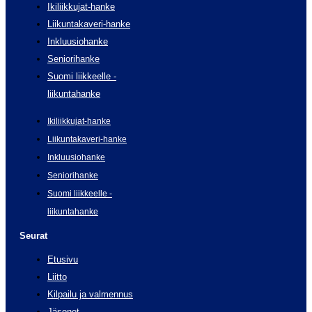
Ikiliikkujat-hanke
Liikuntakaveri-hanke
Inkluusiohanke
Seniorihanke
Suomi liikkeelle -
liikuntahanke
Ikiliikkujat-hanke
Liikuntakaveri-hanke
Inkluusiohanke
Seniorihanke
Suomi liikkeelle -
liikuntahanke
Seurat
Etusivu
Liitto
Kilpailu ja valmennus
Jäsenet