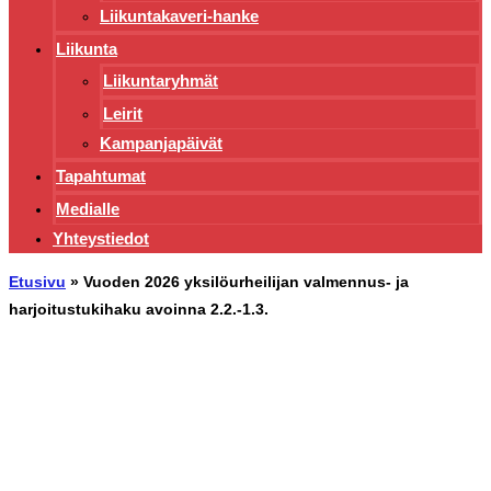
Liikuntakaveri-hanke
Liikunta
Liikuntaryhmät
Leirit
Kampanjapäivät
Tapahtumat
Medialle
Yhteystiedot
Etusivu
»
Vuoden 2026 yksilöurheilijan valmennus- ja
harjoitustukihaku avoinna 2.2.-1.3.