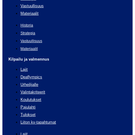
Vastuullisuus
Materiaalit
Historia
Strategia
Vastuullisuus
Materiaalit
Kilpailu ja valmennus
Lajit
Deaflympics
Urheilijalle
Valintakriteerit
Koulutukset
Pajulahti
Tulokset
Liiton kv-tapahtumat
Lajit