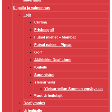
Materiaalit
Kilpailu ja valmennus
Lajit
Curling
Frisbeegolf
Futsal miehet – Mambat
Futsal naiset – Pipsat
Golf
Jääkiekko Deaf Lions
Keilailu
Suunnistus
Yleisurheilu
Yleisurheilun Suomen ennätykset
Muut Urheilulajit
Deaflympics
Urheilijalle