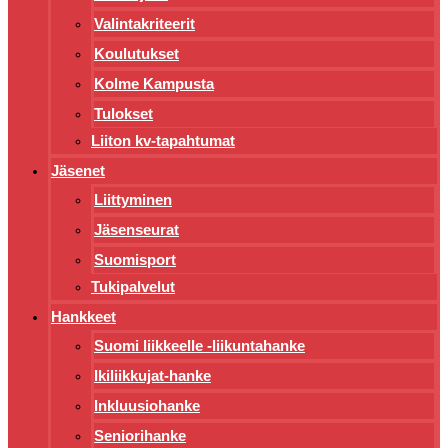
Valintakriteerit
Koulutukset
Kolme Kampusta
Tulokset
Liiton kv-tapahtumat
Jäsenet
Liittyminen
Jäsenseurat
Suomisport
Tukipalvelut
Hankkeet
Suomi liikkeelle -liikuntahanke
Ikiliikkujat-hanke
Inkluusiohanke
Seniorihanke