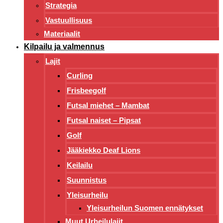
Strategia
Vastuullisuus
Materiaalit
Kilpailu ja valmennus
Lajit
Curling
Frisbeegolf
Futsal miehet – Mambat
Futsal naiset – Pipsat
Golf
Jääkiekko Deaf Lions
Keilailu
Suunnistus
Yleisurheilu
Yleisurheilun Suomen ennätykset
Muut Urheilulajit