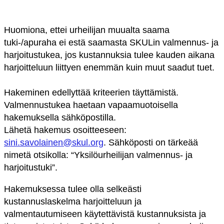
Huomiona, ettei urheilijan muualta saama
tuki-/apuraha ei estä saamasta SKULin valmennus- ja
harjoitustukea, jos kustannuksia tulee kauden aikana
harjoitteluun liittyen enemmän kuin muut saadut tuet.
Hakeminen edellyttää kriteerien täyttämistä.
Valmennustukea haetaan vapaamuotoisella
hakemuksella sähköp
ostilla.
Lähetä hakemus osoitteeseen:
sini.savolainen@skul.org
. Sähköposti on tärkeää
nimetä otsikolla: “Yksilöurheilijan valmennus- ja
harjoitustuki”.
Hakem
uksessa tulee olla selkeästi
kustannuslaskelma harjoitteluun ja
valmentautumiseen käytettävistä kustannuksista ja