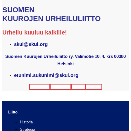
SUOMEN
KUUROJEN URHEILULIITTO
Urheilu kuuluu kaikille!
skul@skul.org
Suomen Kuurojen Urheiluliitto ry. Valimotie 10, 4. krs 00380
Helsinki
etunimi.sukunimi@skul.org
Facebook
Instagram
Twitter
Youtube
Liitto
Historia
Strategia