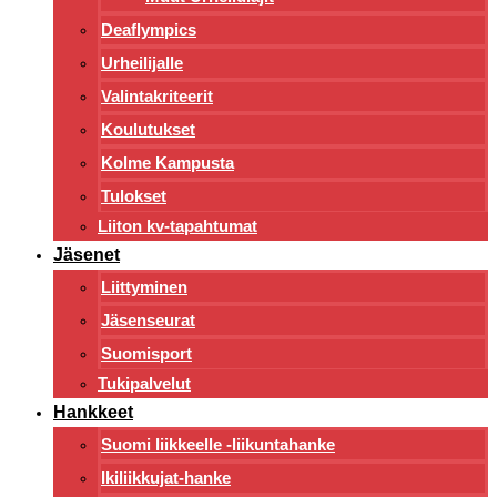
Deaflympics
Urheilijalle
Valintakriteerit
Koulutukset
Kolme Kampusta
Tulokset
Liiton kv-tapahtumat
Jäsenet
Liittyminen
Jäsenseurat
Suomisport
Tukipalvelut
Hankkeet
Suomi liikkeelle -liikuntahanke
Ikiliikkujat-hanke