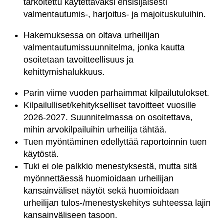
tarkoitettu käytettäväksi ensisijaisesti
valmentautumis-, harjoitus- ja majoituskuluihin.
Hakemuksessa on oltava urheilijan
valmentautumissuunnitelma, jonka kautta
osoitetaan tavoitteellisuus ja
kehittymishalukkuus.
Parin viime vuoden parhaimmat kilpailutulokset.
Kilpailulliset/kehitykselliset tavoitteet vuosille
2026-2027. Suunnitelmassa on osoitettava,
mihin arvokilpailuihin urheilija tähtää.
Tuen myöntäminen edellyttää raportoinnin tuen
käytöstä.
Tuki ei ole palkkio menestyksestä, mutta sitä
myönnettäessä huomioidaan urheilijan
kansainväliset näytöt sekä huomioidaan
urheilijan tulos-/menestyskehitys suhteessa lajin
kansainväliseen tasoon.