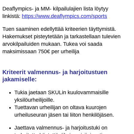
Deaflympics- ja MM- kilpailulajien lista löytyy
linkistä:
https://www.deaflympics.com/sports
Tuen saaminen edellyttää kriteerien täyttymistä.
Hakemukset pisteytetään ja tarkastellaan tulevien
arvokilpailuiden mukaan. Tukea voi saada
maksimissaan 750€ per urheilija
Kriteerit valmennus- ja harjoitustuen
jakamiselle:
Tukia jaetaan SKULin kuulovammaisille
yksilöurheilijoille.
Tuettavan urheilijan on oltava kuurojen
urheiluseuran jäsen tai liiton henkilöjäsen.
Jaettava valmennus- ja harjoitustuki on