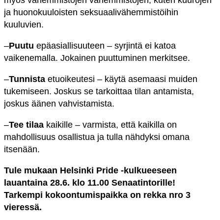
myös vähemmistöjen vähemmistöjen, kuten kuurojen
ja huonokuuloisten seksuaalivähemmistöihin
kuuluvien.
–
Puutu
epäasiallisuuteen – syrjintä ei katoa
vaikenemalla. Jokainen puuttuminen merkitsee.
–
Tunnista
etuoikeutesi – käytä asemaasi muiden
tukemiseen. Joskus se tarkoittaa tilan antamista,
joskus äänen vahvistamista.
–
Tee tilaa
kaikille – varmista, että kaikilla on
mahdollisuus osallistua ja tulla nähdyksi omana
itsenään.
Tule mukaan Helsinki Pride -kulkueeseen
lauantaina 28.6. klo 11.00 Senaatintorille!
Tarkempi kokoontumispaikka on rekka nro 3
vieressä.