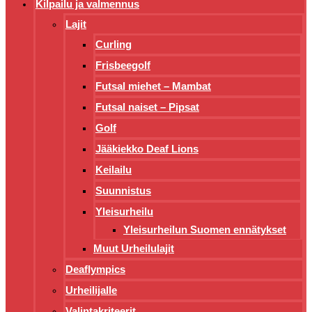
Kilpailu ja valmennus
Lajit
Curling
Frisbeegolf
Futsal miehet – Mambat
Futsal naiset – Pipsat
Golf
Jääkiekko Deaf Lions
Keilailu
Suunnistus
Yleisurheilu
Yleisurheilun Suomen ennätykset
Muut Urheilulajit
Deaflympics
Urheilijalle
Valintakriteerit