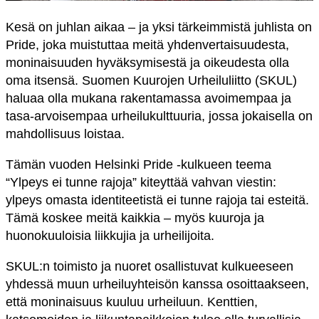
Kesä on juhlan aikaa – ja yksi tärkeimmistä juhlista on
Pride, joka muistuttaa meitä yhdenvertaisuudesta,
moninaisuuden hyväksymisestä ja oikeudesta olla
oma itsensä. Suomen Kuurojen Urheiluliitto (SKUL)
haluaa olla mukana rakentamassa avoimempaa ja
tasa-arvoisempaa urheilukulttuuria, jossa jokaisella on
mahdollisuus loistaa.
Tämän vuoden Helsinki Pride -kulkueen teema
“Ylpeys ei tunne rajoja” kiteyttää vahvan viestin:
ylpeys omasta identiteetistä ei tunne rajoja tai esteitä.
Tämä koskee meitä kaikkia – myös kuuroja ja
huonokuuloisia liikkujia ja urheilijoita.
SKUL:n toimisto ja nuoret osallistuvat kulkueeseen
yhdessä muun urheiluyhteisön kanssa osoittaakseen,
että moninaisuus kuuluu urheiluun. Kenttien,