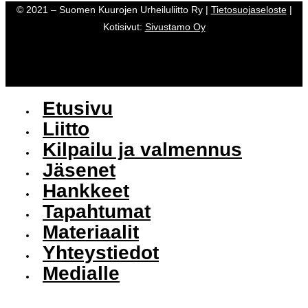
© 2021 – Suomen Kuurojen Urheiluliitto Ry |
Tietosuojaseloste
|
Kotisivut:
Sivustamo Oy
Etusivu
Liitto
Kilpailu ja valmennus
Jäsenet
Hankkeet
Tapahtumat
Materiaalit
Yhteystiedot
Medialle