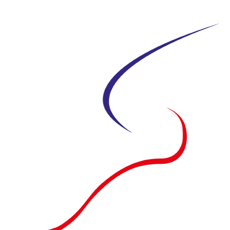
Siirry
suoraan
sisältöön