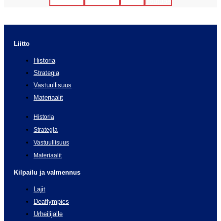
Facebook
Instagram
Twitter
Youtube
Liitto
Historia
Strategia
Vastuullisuus
Materiaalit
Historia
Strategia
Vastuullisuus
Materiaalit
Kilpailu ja valmennus
Lajit
Deaflympics
Urheilijalle