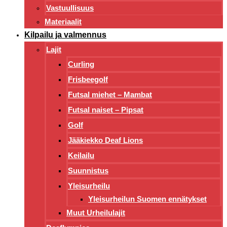
Vastuullisuus
Materiaalit
Kilpailu ja valmennus
Lajit
Curling
Frisbeegolf
Futsal miehet – Mambat
Futsal naiset – Pipsat
Golf
Jääkiekko Deaf Lions
Keilailu
Suunnistus
Yleisurheilu
Yleisurheilun Suomen ennätykset
Muut Urheilulajit