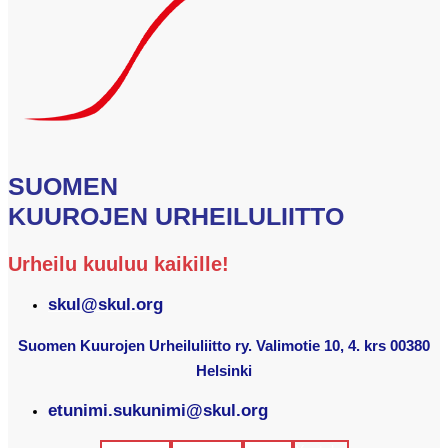
SUOMEN
KUUROJEN URHEILULIITTO
Urheilu kuuluu kaikille!
skul@skul.org
Suomen Kuurojen Urheiluliitto ry. Valimotie 10, 4. krs 00380
Helsinki
etunimi.sukunimi@skul.org