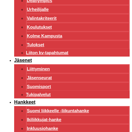
Deaflympics
Urheilijalle
Valintakriteerit
Koulutukset
Kolme Kampusta
Tulokset
Liiton kv-tapahtumat
Jäsenet
Liittyminen
Jäsenseurat
Suomisport
Tukipalvelut
Hankkeet
Suomi liikkeelle -liikuntahanke
Ikiliikkujat-hanke
Inkluusiohanke