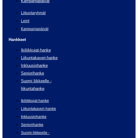
Kampanjapäivät
Liikuntaryhmät
Leirit
Kampanjapäivät
Hankkeet
Ikiliikkujat-hanke
Liikuntakaveri-hanke
Inkluusiohanke
Seniorihanke
Suomi liikkeelle -
liikuntahanke
Ikiliikkujat-hanke
Liikuntakaveri-hanke
Inkluusiohanke
Seniorihanke
Suomi liikkeelle -