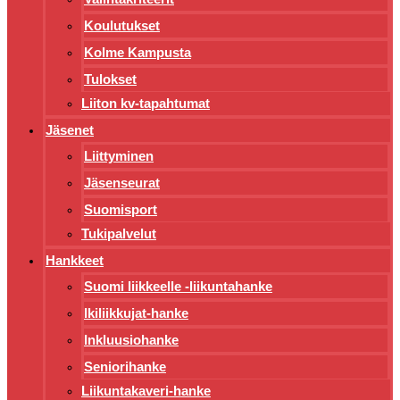
Koulutukset
Kolme Kampusta
Tulokset
Liiton kv-tapahtumat
Jäsenet
Liittyminen
Jäsenseurat
Suomisport
Tukipalvelut
Hankkeet
Suomi liikkeelle -liikuntahanke
Ikiliikkujat-hanke
Inkluusiohanke
Seniorihanke
Liikuntakaveri-hanke