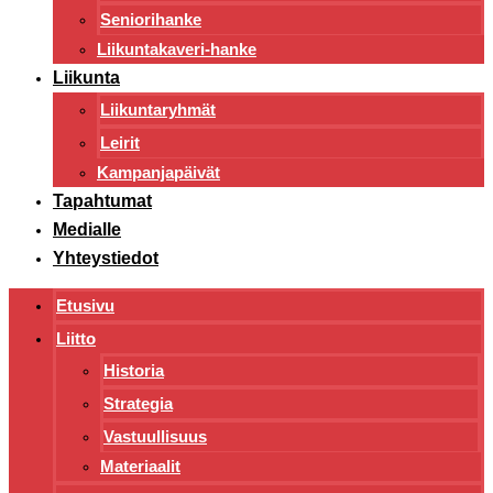
Seniorihanke
Liikuntakaveri-hanke
Liikunta
Liikuntaryhmät
Leirit
Kampanjapäivät
Tapahtumat
Medialle
Yhteystiedot
Etusivu
Liitto
Historia
Strategia
Vastuullisuus
Materiaalit