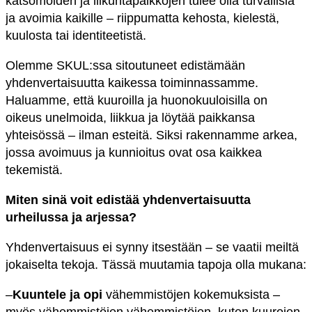
katsomoiden ja liikuntapaikkojen tulee olla turvallisia
ja avoimia kaikille – riippumatta kehosta, kielestä,
kuulosta tai identiteetistä.
Olemme SKUL:ssa sitoutuneet edistämään
yhdenvertaisuutta kaikessa toiminnassamme.
Haluamme, että kuuroilla ja huonokuuloisilla on
oikeus unelmoida, liikkua ja löytää paikkansa
yhteisössä – ilman esteitä. Siksi rakennamme arkea,
jossa avoimuus ja kunnioitus ovat osa kaikkea
tekemistä.
Miten sinä voit edistää yhdenvertaisuutta
urheilussa ja arjessa?
Yhdenvertaisuus ei synny itsestään – se vaatii meiltä
jokaiselta tekoja. Tässä muutamia tapoja olla mukana:
–
Kuuntele ja opi
vähemmistöjen kokemuksista –