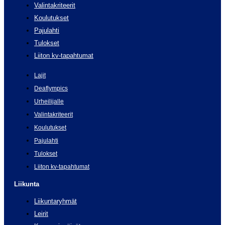
Valintakriteerit
Koulutukset
Pajulahti
Tulokset
Liiton kv-tapahtumat
Lajit
Deaflympics
Urheilijalle
Valintakriteerit
Koulutukset
Pajulahti
Tulokset
Liiton kv-tapahtumat
Liikunta
Liikuntaryhmät
Leirit