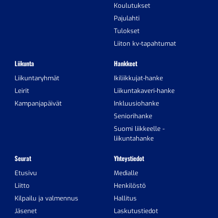
Koulutukset
Pajulahti
Tulokset
Liiton kv-tapahtumat
Liikunta
Hankkeet
Liikuntaryhmät
Ikiliikkujat-hanke
Leirit
Liikuntakaveri-hanke
Kampanjapäivät
Inkluusiohanke
Seniorihanke
Suomi liikkeelle -
liikuntahanke
Seurat
Yhteystiedot
Etusivu
Medialle
Liitto
Henkilöstö
Kilpailu ja valmennus
Hallitus
Jäsenet
Laskutustiedot