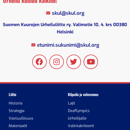
Urheilu kuuluu kaikille!
skul@skul.org
Suomen Kuurojen Urheiluliitto ry. Valimotie 10, 4. krs 00380
Helsinki
etunimi.sukunimi@skul.org
Liitto
Kilpailu ja valmennus
Historia
Lajit
Strategia
Deaflympics
Vastuullisuus
Urheilijalle
Materiaalit
Valintakriteerit