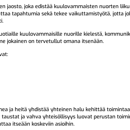
 jaosto, joka edistää kuulovammaisten nuorten liikun
ttaa tapahtumia sekä tekee vaikuttamistyötä, jotta joka
i.
otiaille kuulovammaisille nuorille kielestä, kommunik
 jokainen on tervetullut omana itsenään.
vat:
omea ja heitä yhdistää yhteinen halu kehittää toimin
t taustat ja vahva yhteisöllisyys luovat perustan toimi
uttaa itseään koskeviin asioihin.