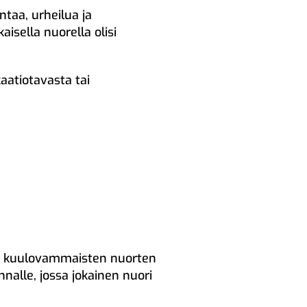
taa, urheilua ja
isella nuorella olisi
aatiotavasta tai
taa kuulovammaisten nuorten
nnalle, jossa jokainen nuori