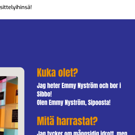
ittelyihinsä!