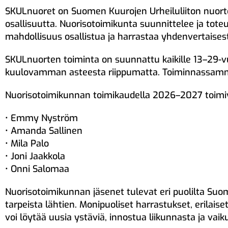
SKULnuoret on Suomen Kuurojen Urheiluliiton nuorten
osallisuutta. Nuorisotoimikunta suunnittelee ja toteu
mahdollisuus osallistua ja harrastaa yhdenvertaisest
SKULnuorten toiminta on suunnattu kaikille 13–29-vu
kuulovamman asteesta riippumatta. Toiminnassamme
Nuorisotoimikunnan toimikaudella 2026–2027 toimi
•⁠ ⁠Emmy Nyström
•⁠ ⁠Amanda Sallinen
•⁠ ⁠Mila Palo
•⁠ ⁠Joni Jaakkola
•⁠ ⁠Onni Salomaa
Nuorisotoimikunnan jäsenet tulevat eri puolilta Su
tarpeista lähtien. Monipuoliset harrastukset, erilaise
voi löytää uusia ystäviä, innostua liikunnasta ja vaik