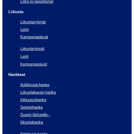
Liiton kv-tapahtumat
Liikunta
Liikuntaryhmät
Leirit
Kampanjapäivät
Liikuntaryhmät
Leirit
Kampanjapäivät
Hankkeet
Ikiliikkujat-hanke
Liikuntakaveri-hanke
Inkluusiohanke
Seniorihanke
Suomi liikkeelle -
liikuntahanke