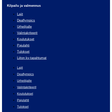
Kilpailu ja valmennus
Lajit
Deaflympics
Urheilijalle
Valintakriteerit
Koulutukset
Pajulahti
Tulokset
Liiton kv-tapahtumat
Lajit
Deaflympics
Urheilijalle
Valintakriteerit
Koulutukset
Pajulahti
Tulokset