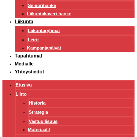
Seniorihanke
Liikuntakaveri-hanke
Liikunta
Liikuntaryhmät
Leirit
Kampanjapäivät
Tapahtumat
Medialle
Yhteystiedot
Etusivu
Liitto
Historia
Strategia
Vastuullisuus
Materiaalit