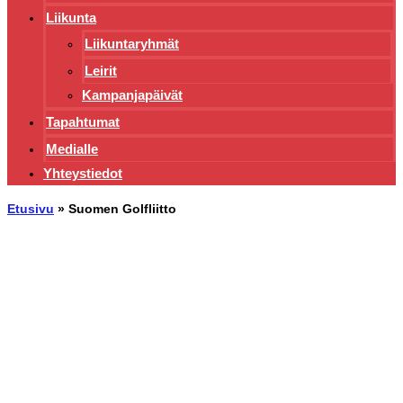
Liikunta
Liikuntaryhmät
Leirit
Kampanjapäivät
Tapahtumat
Medialle
Yhteystiedot
Etusivu
»
Suomen Golfliitto