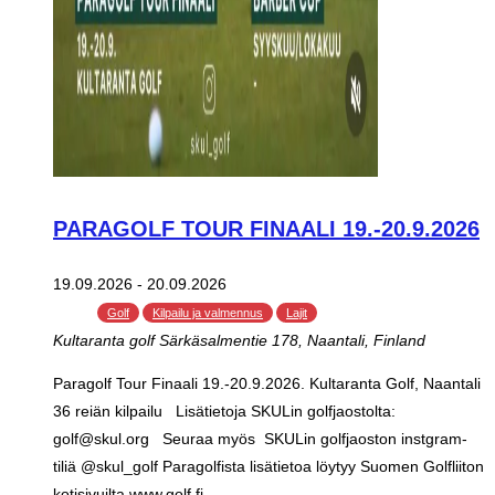
PARAGOLF TOUR FINAALI 19.-20.9.2026
19.09.2026
-
20.09.2026
Golf
Kilpailu ja valmennus
Lajit
Kultaranta golf
Särkäsalmentie 178, Naantali, Finland
Paragolf Tour Finaali 19.-20.9.2026. Kultaranta Golf, Naantali
36 reiän kilpailu Lisätietoja SKULin golfjaostolta:
golf@skul.org Seuraa myös SKULin golfjaoston instgram-
tiliä @skul_golf Paragolfista lisätietoa löytyy Suomen Golfliiton
kotisivuilta www.golf.fi