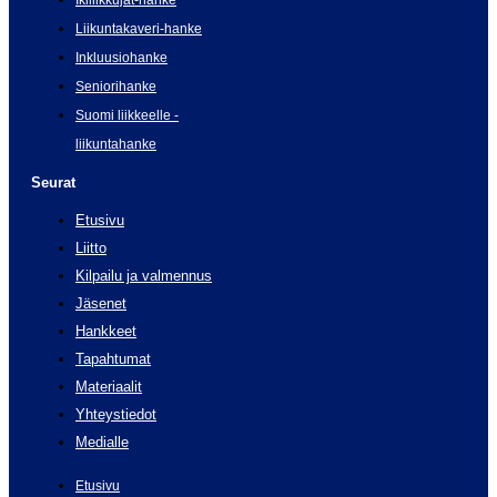
Ikiliikkujat-hanke
Liikuntakaveri-hanke
Inkluusiohanke
Seniorihanke
Suomi liikkeelle -
liikuntahanke
Seurat
Etusivu
Liitto
Kilpailu ja valmennus
Jäsenet
Hankkeet
Tapahtumat
Materiaalit
Yhteystiedot
Medialle
Etusivu