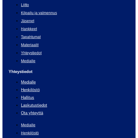
Liitto
Kilpailu ja valmennus
Jäsenet
Hankkeet
Tapahtumat
Materiaalit
Yhteystiedot
Medialle
Yhteystiedot
Medialle
Henkilöstö
Hallitus
Laskutustiedot
Ota yhteyttä
Medialle
Henkilöstö