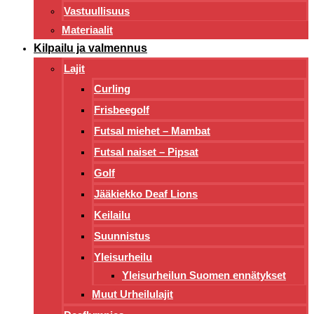
Vastuullisuus
Materiaalit
Kilpailu ja valmennus
Lajit
Curling
Frisbeegolf
Futsal miehet – Mambat
Futsal naiset – Pipsat
Golf
Jääkiekko Deaf Lions
Keilailu
Suunnistus
Yleisurheilu
Yleisurheilun Suomen ennätykset
Muut Urheilulajit