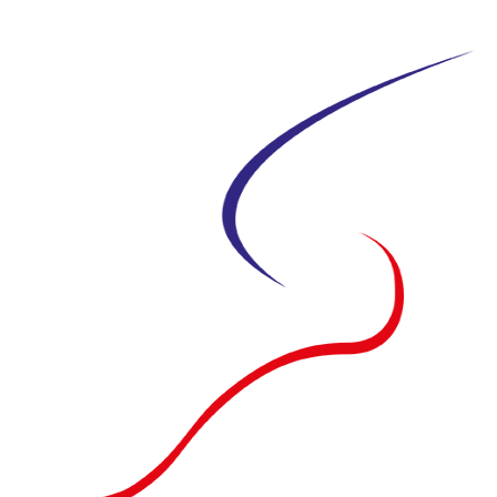
Siirry
suoraan
sisältöön