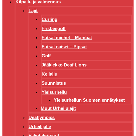
Kilpailu ja valmennus
Lajit
Curling
Frisbeegolf
Futsal miehet – Mambat
Futsal naiset – Pipsat
Golf
Jääkiekko Deaf Lions
Keilailu
Suunnistus
Yleisurheilu
Yleisurheilun Suomen ennätykset
Muut Urheilulajit
Deaflympics
Urheilijalle
Valintakriteerit