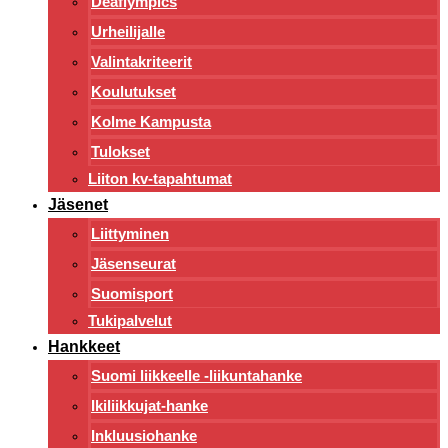
Deaflympics
Urheilijalle
Valintakriteerit
Koulutukset
Kolme Kampusta
Tulokset
Liiton kv-tapahtumat
Jäsenet
Liittyminen
Jäsenseurat
Suomisport
Tukipalvelut
Hankkeet
Suomi liikkeelle -liikuntahanke
Ikiliikkujat-hanke
Inkluusiohanke