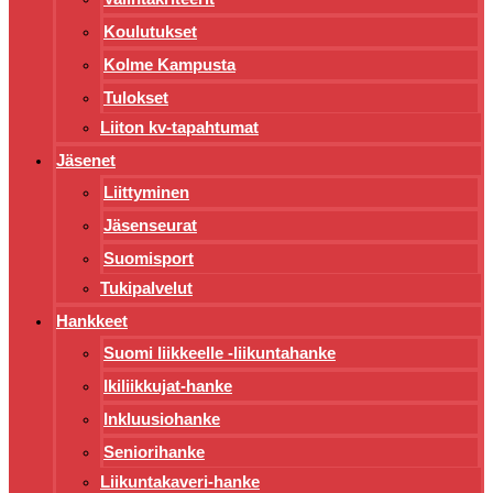
Koulutukset
Kolme Kampusta
Tulokset
Liiton kv-tapahtumat
Jäsenet
Liittyminen
Jäsenseurat
Suomisport
Tukipalvelut
Hankkeet
Suomi liikkeelle -liikuntahanke
Ikiliikkujat-hanke
Inkluusiohanke
Seniorihanke
Liikuntakaveri-hanke