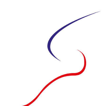
Siirry
suoraan
sisältöön