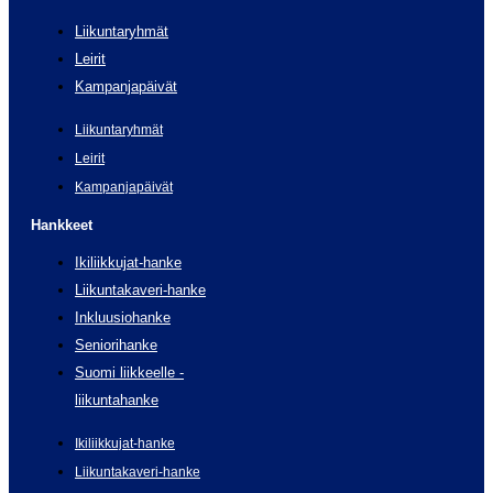
Liikuntaryhmät
Leirit
Kampanjapäivät
Liikuntaryhmät
Leirit
Kampanjapäivät
Hankkeet
Ikiliikkujat-hanke
Liikuntakaveri-hanke
Inkluusiohanke
Seniorihanke
Suomi liikkeelle -
liikuntahanke
Ikiliikkujat-hanke
Liikuntakaveri-hanke