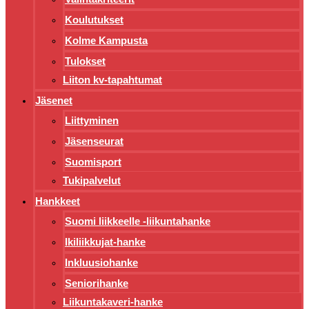
Koulutukset
Kolme Kampusta
Tulokset
Liiton kv-tapahtumat
Jäsenet
Liittyminen
Jäsenseurat
Suomisport
Tukipalvelut
Hankkeet
Suomi liikkeelle -liikuntahanke
Ikiliikkujat-hanke
Inkluusiohanke
Seniorihanke
Liikuntakaveri-hanke