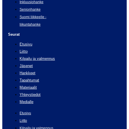
Inkluusiohanke
Seniorihanke
Suomi liikkeelle -
liikuntahanke
Seurat
Etusivu
Liitto
Kilpailu ja valmennus
Jäsenet
Hankkeet
Tapahtumat
Materiaalit
Yhteystiedot
Medialle
Etusivu
Liitto
Kilpailu ja valmennus