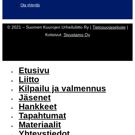
Ota yhteyttä
© 2021 – Suomen Kuurojen Urheiluliitto Ry |
Tietosuojaseloste
|
Kotisivut:
Sivustamo Oy
Etusivu
Liitto
Kilpailu ja valmennus
Jäsenet
Hankkeet
Tapahtumat
Materiaalit
Yhteystiedot