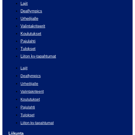
Lajit
Deaflympics
Urheilijalle
Valintakriteerit
Koulutukset
Pajulahti
Tulokset
Liiton kv-tapahtumat
Lajit
Deaflympics
Urheilijalle
Valintakriteerit
Koulutukset
Pajulahti
Tulokset
Liiton kv-tapahtumat
Liikunta