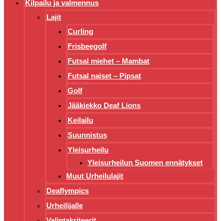
Kilpailu ja valmennus
Lajit
Curling
Frisbeegolf
Futsal miehet – Mambat
Futsal naiset – Pipsat
Golf
Jääkiekko Deaf Lions
Keilailu
Suunnistus
Yleisurheilu
Yleisurheilun Suomen ennätykset
Muut Urheilulajit
Deaflympics
Urheilijalle
Valintakriteerit