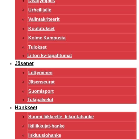
Deaflympics
Urheilijalle
Valintakriteerit
Koulutukset
Kolme Kampusta
Tulokset
Liiton kv-tapahtumat
Jäsenet
Liittyminen
Jäsenseurat
Suomisport
Tukipalvelut
Hankkeet
Suomi liikkeelle -liikuntahanke
Ikiliikkujat-hanke
Inkluusiohanke