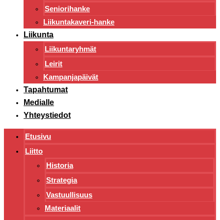
Seniorihanke
Liikuntakaveri-hanke
Liikunta
Liikuntaryhmät
Leirit
Kampanjapäivät
Tapahtumat
Medialle
Yhteystiedot
Etusivu
Liitto
Historia
Strategia
Vastuullisuus
Materiaalit