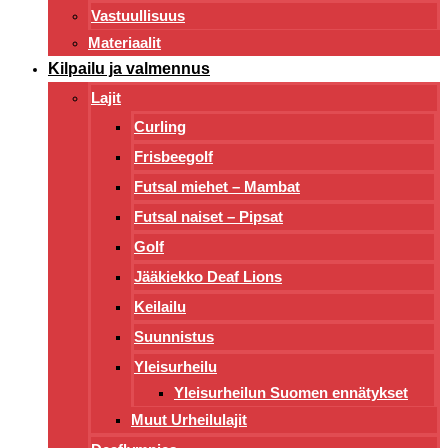
Vastuullisuus
Materiaalit
Kilpailu ja valmennus
Lajit
Curling
Frisbeegolf
Futsal miehet – Mambat
Futsal naiset – Pipsat
Golf
Jääkiekko Deaf Lions
Keilailu
Suunnistus
Yleisurheilu
Yleisurheilun Suomen ennätykset
Muut Urheilulajit