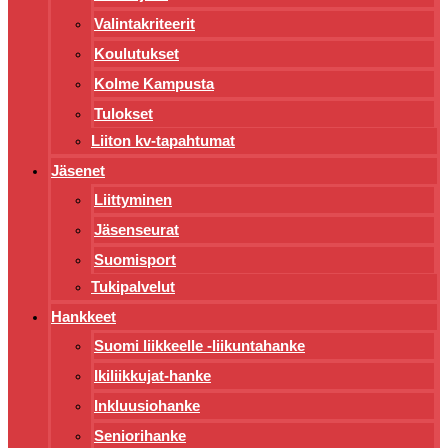
Valintakriteerit
Koulutukset
Kolme Kampusta
Tulokset
Liiton kv-tapahtumat
Jäsenet
Liittyminen
Jäsenseurat
Suomisport
Tukipalvelut
Hankkeet
Suomi liikkeelle -liikuntahanke
Ikiliikkujat-hanke
Inkluusiohanke
Seniorihanke