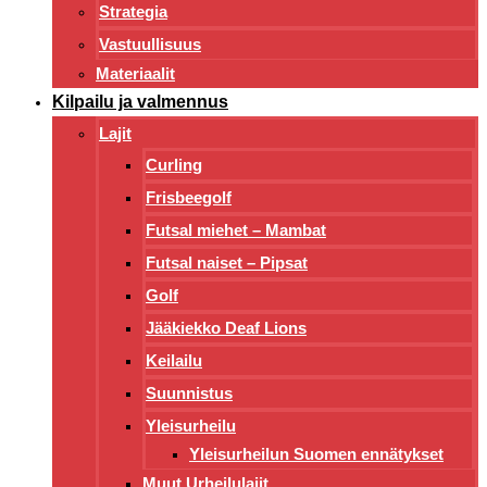
Strategia
Vastuullisuus
Materiaalit
Kilpailu ja valmennus
Lajit
Curling
Frisbeegolf
Futsal miehet – Mambat
Futsal naiset – Pipsat
Golf
Jääkiekko Deaf Lions
Keilailu
Suunnistus
Yleisurheilu
Yleisurheilun Suomen ennätykset
Muut Urheilulajit