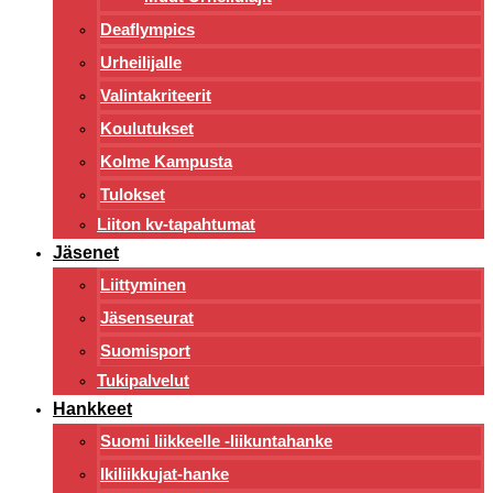
Deaflympics
Urheilijalle
Valintakriteerit
Koulutukset
Kolme Kampusta
Tulokset
Liiton kv-tapahtumat
Jäsenet
Liittyminen
Jäsenseurat
Suomisport
Tukipalvelut
Hankkeet
Suomi liikkeelle -liikuntahanke
Ikiliikkujat-hanke