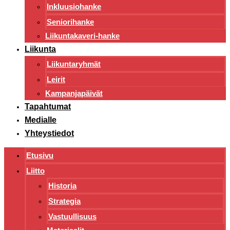
Inkluusiohanke
Seniorihanke
Liikuntakaveri-hanke
Liikunta
Liikuntaryhmät
Leirit
Kampanjapäivät
Tapahtumat
Medialle
Yhteystiedot
Etusivu
Liitto
Historia
Strategia
Vastuullisuus