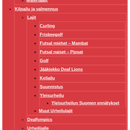
Materiaalit
Kilpailu ja valmennus
Lajit
Curling
Frisbeegolf
Futsal miehet – Mambat
Futsal naiset – Pipsat
Golf
Jääkiekko Deaf Lions
Keilailu
Suunnistus
Yleisurheilu
Yleisurheilun Suomen ennätykset
Muut Urheilulajit
Deaflympics
Urheilijalle