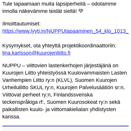
Tule tapaamaan muita lapsiperheitä – odotamme
innolla näkevämme teidät siellä! 💚
Ilmoittautumiset:
https://www.lyyti.in/NUPPUtapaaminen_54_klo_1013_
Kysymykset, ota yhteyttä projektikoordinaattoriin:
lina.karlsson@kuurojenliitto.fi
NUPPU – viittovien lastenkerhojen järjestäjänä on
Kuurojen Liitto yhteistyössä Kuulovammaisten Lasten
Vanhempien Liitto ry:n (KLVL), Suomen Kuurojen
Urheiluliitto SKUL ry:n, Kuurojen Palvelusäätiön sr:n,
Viittovat perheet ry:n, Finlandssvenska
teckenspråkiga rf:, Suomen Kuurosokeat ry:n sekä
paikallisten kuulo- ja viittomakielialan yhdistysten
kanssa.