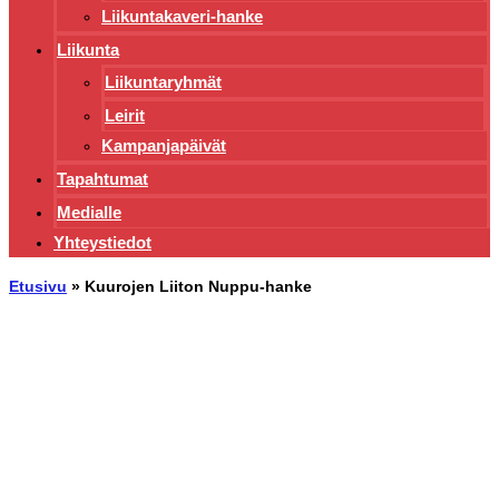
Liikuntakaveri-hanke
Liikunta
Liikuntaryhmät
Leirit
Kampanjapäivät
Tapahtumat
Medialle
Yhteystiedot
Etusivu
»
Kuurojen Liiton Nuppu-hanke