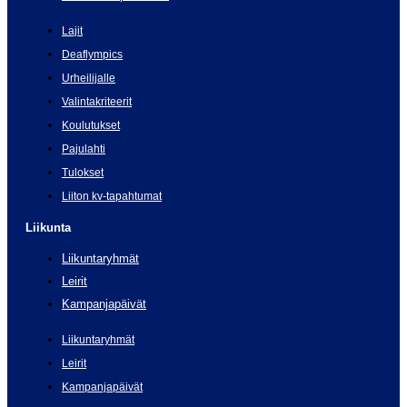
Lajit
Deaflympics
Urheilijalle
Valintakriteerit
Koulutukset
Pajulahti
Tulokset
Liiton kv-tapahtumat
Liikunta
Liikuntaryhmät
Leirit
Kampanjapäivät
Liikuntaryhmät
Leirit
Kampanjapäivät