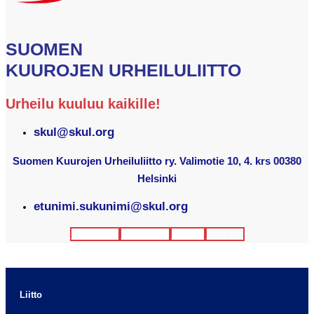
SUOMEN
KUUROJEN URHEILULIITTO
Urheilu kuuluu kaikille!
skul@skul.org
Suomen Kuurojen Urheiluliitto ry. Valimotie 10, 4. krs 00380
Helsinki
etunimi.sukunimi@skul.org
Facebook
Instagram
Twitter
Youtube
Liitto