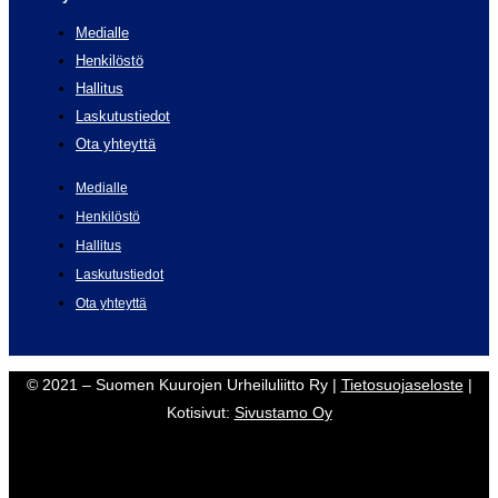
Medialle
Henkilöstö
Hallitus
Laskutustiedot
Ota yhteyttä
Medialle
Henkilöstö
Hallitus
Laskutustiedot
Ota yhteyttä
© 2021 – Suomen Kuurojen Urheiluliitto Ry |
Tietosuojaseloste
|
Kotisivut:
Sivustamo Oy