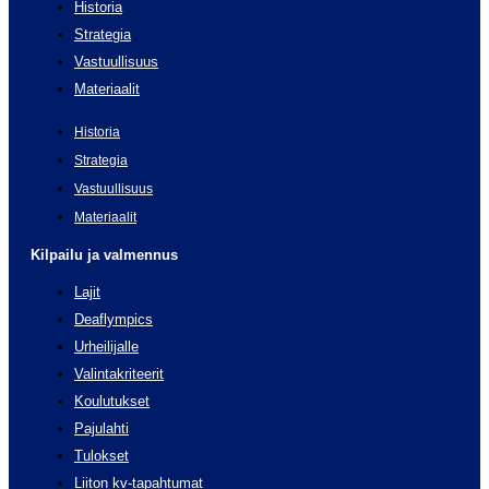
Historia
Strategia
Vastuullisuus
Materiaalit
Historia
Strategia
Vastuullisuus
Materiaalit
Kilpailu ja valmennus
Lajit
Deaflympics
Urheilijalle
Valintakriteerit
Koulutukset
Pajulahti
Tulokset
Liiton kv-tapahtumat